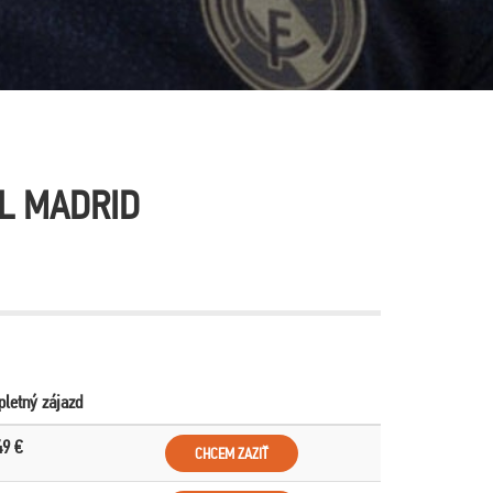
L MADRID
letný zájazd
49 €
CHCEM ZAZIŤ