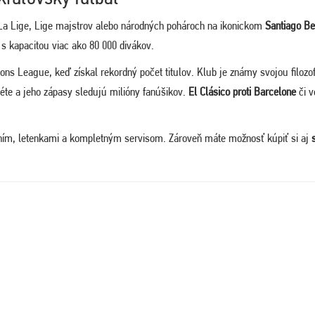
La Lige, Lige majstrov alebo národných pohároch
na ikonickom
Santiago Be
 s kapacitou viac ako 80 000 divákov.
ons League
, keď získal rekordný počet titulov. Klub je známy svojou filozo
néte a jeho zápasy sledujú milióny fanúšikov.
El Clásico proti Barcelone
či v
ím, letenkami a kompletným servisom. Zároveň máte možnosť kúpiť si aj