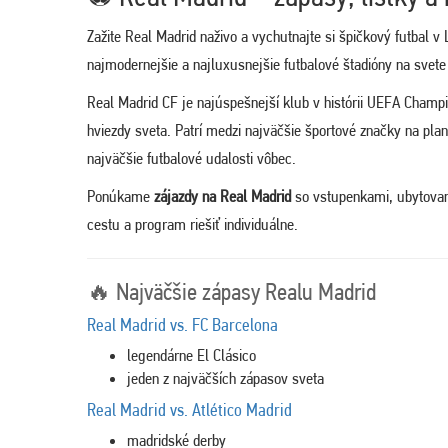
Zažite
Real Madrid na
živo a vychutnajte si špičkový futbal v
najmodernejšie a najluxusnejšie futbalové štadióny na svete
Real Madrid CF
je najúspešnejší klub v histórii
UEFA Champi
hviezdy sveta. Patrí medzi najväčšie športové značky na pla
najväčšie futbalové udalosti vôbec.
Ponúkame
zájazdy na Real Madrid
so vstupenkami, ubytovan
cestu a program riešiť individuálne.
🔥 Najväčšie zápasy Realu Madrid
Real Madrid vs. FC Barcelona
legendárne El Clásico
jeden z najväčších zápasov sveta
Real Madrid vs. Atlético Madrid
madridské derby