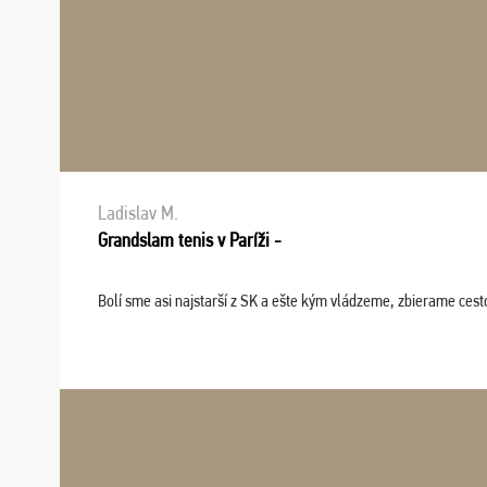
Ladislav M.
Grandslam tenis v Paríži -
Bolí sme asi najstarší z SK a ešte kým vládzeme, zbierame cesto