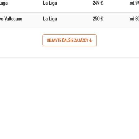
laga
La Liga
249 €
od 9
o Vallecano
La Liga
250 €
od 8
OBJAVTE ĎALŠIE ZAJÁZDY