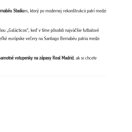
rnabéu Stadiu
m
, ktorý po modernej rekonštrukcii patrí medzi
fiou „Galácticos“, keď v tíme pôsobili najväčšie futbalové
eľké európske večery na Santiago Bernabéu patria medzi
samotné vstupenky na zápasy Real Madrid
, ak si chcete