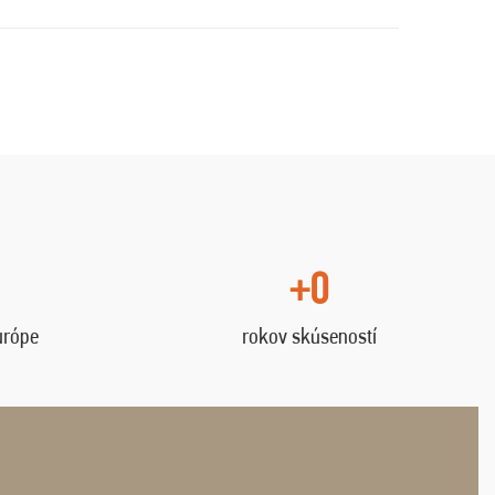
+0
urópe
rokov skúseností