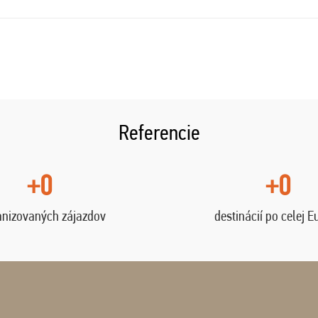
Referencie
+0
+0
anizovaných zájazdov
destinácií po celej E