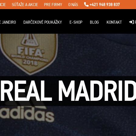
CIE
SÚŤAŽE A AKCIE
PRE FIRMY
O NÁS
+421 948 938 837
E JANEIRO
DARČEKOVÉ POUKÁŽKY
E-SHOP
BLOG
KONTAKT
P
REAL MADRI