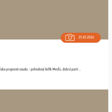
25.05.2026
aka prajnosti osudu - pohodový šefík Meďo, dobrá parti ...