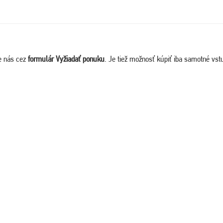
te nás cez
formulár Vyžiadať ponuku
. Je tiež možnosť kúpiť iba samotné v