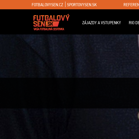
FOTBALOVYSEN.CZ
SPORTOVYSEN.SK
REFEREN
ZÁJAZDY A VSTUPENKY
RIO D