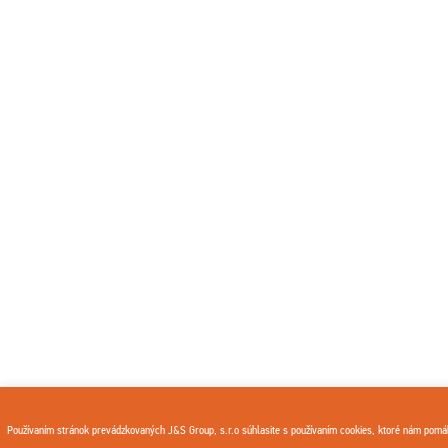
Používaním stránok prevádzkovaných J&S Group, s.r.o súhlasite s používaním cookies, ktoré nám pomáh