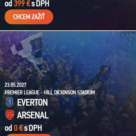
od
399 €
s
DPH
CHCEM ZAŽIŤ
23.05.2027
PREMIER LEAGUE - HILL DICKINSON STADIUM
EVERTON
ARSENAL
od
0 €
s
DPH