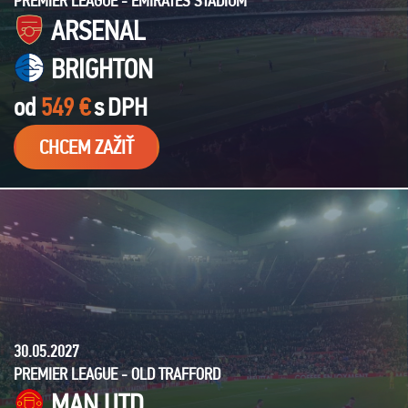
PREMIER LEAGUE - EMIRATES STADIUM
ARSENAL
BRIGHTON
od
549 €
s
DPH
CHCEM ZAŽIŤ
30.05.2027
PREMIER LEAGUE - OLD TRAFFORD
MAN UTD