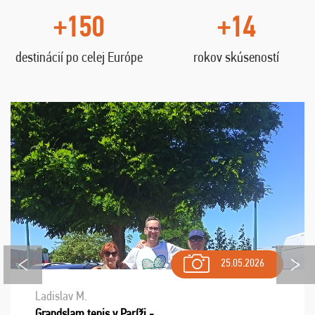
+150
+14
destinácií po celej Európe
rokov skúseností
25.05.2026
Ladislav M.
Grandslam tenis v Paríži -