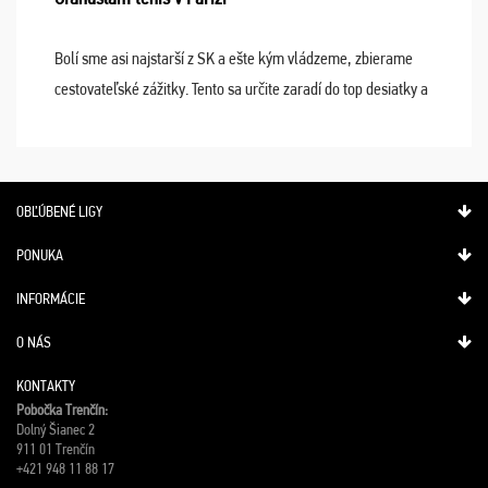
Bolí sme asi najstarší z SK a ešte kým vládzeme, zbierame
cestovateľské zážitky. Tento sa určite zaradí do top desiatky a
na popredné miesto vďaka prajnosti osudu - pohodový šefík
Meďo, dobrá parti ...
OBĽÚBENÉ LIGY
PONUKA
INFORMÁCIE
O NÁS
KONTAKTY
Pobočka Trenčín:
Dolný Šianec 2
911 01 Trenčín
+421 948 11 88 17