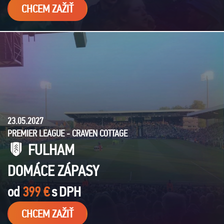
CHCEM ZAŽIŤ
23.05.2027
PREMIER LEAGUE - CRAVEN COTTAGE
FULHAM
DOMÁCE ZÁPASY
od
399 €
s
DPH
CHCEM ZAŽIŤ