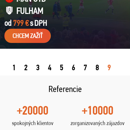
FULHAM
od
799 €
s
DPH
CHCEM ZAŽIŤ
1
2
3
4
5
6
7
8
9
Referencie
+20000
+10000
spokojných klientov
zorganizovaných zájazdov