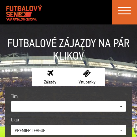
Toggle
navigat
FUTBALOVÉ ZÁJAZDY NA PÁR
KLIKOV
Zájazdy
Vstupenky
Tím
-----
Liga
PREMIER LEAGUE