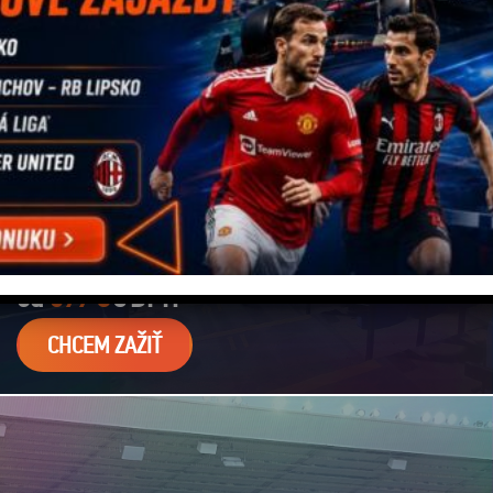
30.05.2027
PREMIER LEAGUE - SELHURST PARK
CRYSTAL PALACE
DOMÁCE ZÁPASY
od
399 €
s
DPH
CHCEM ZAŽIŤ