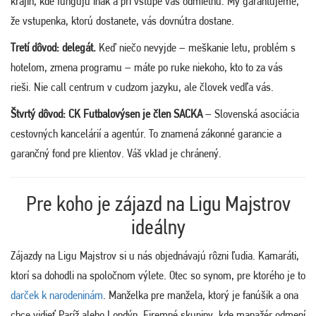
krajín, kde fungujú inak a pri vstupe vás odmietnu. My garantujeme,
že vstupenka, ktorú dostanete, vás dovnútra dostane.
Tretí dôvod: delegát.
Keď niečo nevyjde – meškanie letu, problém s
hotelom, zmena programu – máte po ruke niekoho, kto to za vás
rieši. Nie call centrum v cudzom jazyku, ale človek vedľa vás.
Štvrtý dôvod: CK Futbalovýsen je člen SACKA
– Slovenská asociácia
cestovných kancelárií a agentúr. To znamená zákonné garancie a
garančný fond pre klientov. Váš vklad je chránený.
Pre koho je zájazd na Ligu Majstrov
ideálny
Zájazdy na Ligu Majstrov si u nás objednávajú rôzni ľudia. Kamaráti,
ktorí sa dohodli na spoločnom výlete. Otec so synom, pre ktorého je to
darček k narodeninám
. Manželka pre manžela, ktorý je fanúšik a ona
chce vidieť Paríž alebo Londýn. Firemné skupiny, kde manažér odmení