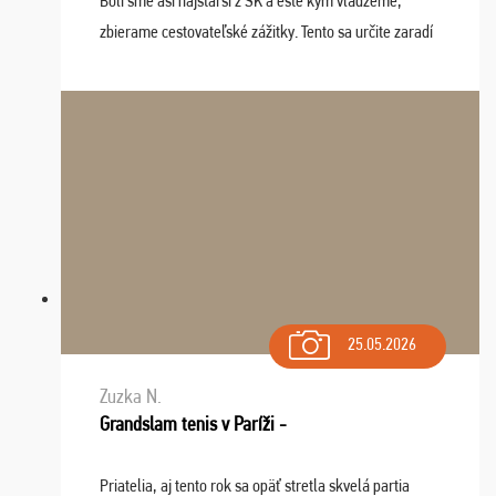
Bolí sme asi najstarší z SK a ešte kým vládzeme,
zbierame cestovateľské zážitky. Tento sa určite zaradí
do top desiatky a na popredné miesto vďaka prajnosti
osudu - pohodový šefík Meďo, dobrá parti ...
25.05.2026
Zuzka N.
Grandslam tenis v Paríži -
Priatelia, aj tento rok sa opäť stretla skvelá partia