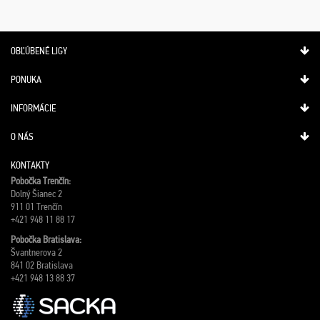
OBĽÚBENÉ LIGY
PONUKA
INFORMÁCIE
O NÁS
KONTAKTY
Pobočka Trenčín:
Dolný Šianec 2
911 01 Trenčín
+421 948 11 88 17
Pobočka Bratislava:
Švantnerova 2
841 02 Bratislava
+421 948 13 88 37