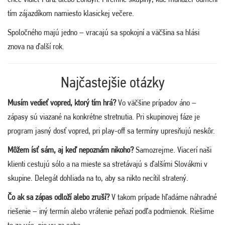
tím zájazdíkom namiesto klasickej večere.
Spoločného majú jedno – vracajú sa spokojní a väčšina sa hlási
znova na ďalší rok.
Najčastejšie otázky
Musím vedieť vopred, ktorý tím hrá?
Vo väčšine prípadov áno –
zápasy sú viazané na konkrétne stretnutia. Pri skupinovej fáze je
program jasný dosť vopred, pri play-off sa termíny upresňujú neskôr.
Môžem ísť sám, aj keď nepoznám nikoho?
Samozrejme. Viacerí naši
klienti cestujú sólo a na mieste sa stretávajú s ďalšími Slovákmi v
skupine. Delegát dohliada na to, aby sa nikto necítil stratený.
Čo ak sa zápas odloží alebo zruší?
V takom prípade hľadáme náhradné
riešenie – iný termín alebo vrátenie peňazí podľa podmienok. Riešime