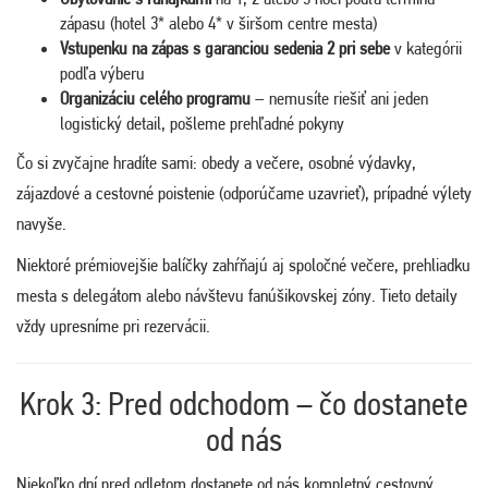
zápasu (hotel 3* alebo 4* v širšom centre mesta)
Vstupenku na zápas s garanciou sedenia 2 pri sebe
v kategórii
podľa výberu
Organizáciu celého programu
– nemusíte riešiť ani jeden
logistický detail, pošleme prehľadné pokyny
Čo si zvyčajne hradíte sami: obedy a večere, osobné výdavky,
zájazdové a cestovné poistenie (odporúčame uzavrieť), prípadné výlety
navyše.
Niektoré prémiovejšie balíčky zahŕňajú aj spoločné večere, prehliadku
mesta s delegátom alebo návštevu fanúšikovskej zóny. Tieto detaily
vždy upresníme pri rezervácii.
Krok 3: Pred odchodom – čo dostanete
od nás
Niekoľko dní pred odletom dostanete od nás kompletný cestovný