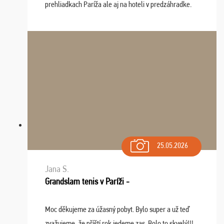
prehliadkach Paríža ale aj na hoteli v predzáhradke.
Zišla sa tam skvelá partia ľudí a dlho budeme na Vás
spomínať a zväžujeme repete budúci rok : ...
25.05.2026
Jana S.
Grandslam tenis v Paríži -
Moc děkujeme za úžasný pobyt. Bylo super a už teď
zvažujeme, že příští rok jedeme zas. Bolo to skvelý!!!