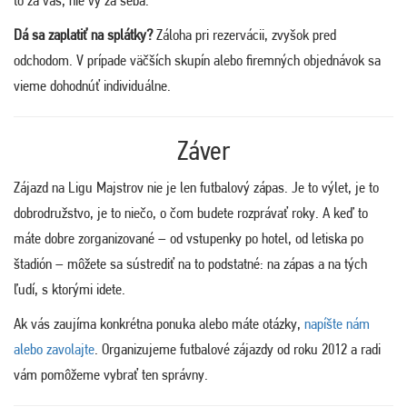
to za vás, nie vy za seba.
Dá sa zaplatiť na splátky?
Záloha pri rezervácii, zvyšok pred
odchodom. V prípade väčších skupín alebo firemných objednávok sa
vieme dohodnúť individuálne.
Záver
Zájazd na Ligu Majstrov nie je len futbalový zápas. Je to výlet, je to
dobrodružstvo, je to niečo, o čom budete rozprávať roky. A keď to
máte dobre zorganizované – od vstupenky po hotel, od letiska po
štadión – môžete sa sústrediť na to podstatné: na zápas a na tých
ľudí, s ktorými idete.
Ak vás zaujíma konkrétna ponuka alebo máte otázky,
napíšte nám
alebo zavolajte
. Organizujeme futbalové zájazdy od roku 2012 a radi
vám pomôžeme vybrať ten správny.