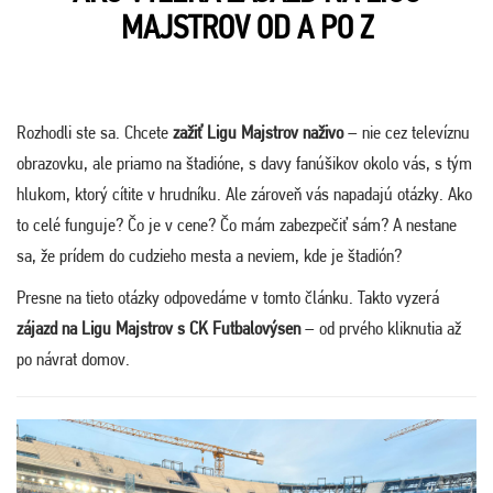
MAJSTROV OD A PO Z
Rozhodli ste sa. Chcete
zažiť Ligu Majstrov naživo
– nie cez televíznu
obrazovku, ale priamo na štadióne, s davy fanúšikov okolo vás, s tým
hlukom, ktorý cítite v hrudníku. Ale zároveň vás napadajú otázky. Ako
to celé funguje? Čo je v cene? Čo mám zabezpečiť sám? A nestane
sa, že prídem do cudzieho mesta a neviem, kde je štadión?
Presne na tieto otázky odpovedáme v tomto článku. Takto vyzerá
zájazd na Ligu Majstrov s CK Futbalovýsen
– od prvého kliknutia až
po návrat domov.