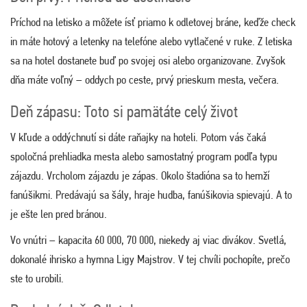
Príchod na letisko a môžete ísť priamo k odletovej bráne, keďže check
in máte hotový a letenky na telefóne alebo vytlačené v ruke. Z letiska
sa na hotel dostanete buď po svojej osi alebo organizovane. Zvyšok
dňa máte voľný – oddych po ceste, prvý prieskum mesta, večera.
Deň zápasu: Toto si pamätáte celý život
V kľude a oddýchnutí si dáte raňajky na hoteli. Potom vás čaká
spoločná prehliadka mesta alebo samostatný program podľa typu
zájazdu. Vrcholom zájazdu je zápas. Okolo štadióna sa to hemží
fanúšikmi. Predávajú sa šály, hraje hudba, fanúšikovia spievajú. A to
je ešte len pred bránou.
Vo vnútri – kapacita 60 000, 70 000, niekedy aj viac divákov. Svetlá,
dokonalé ihrisko a hymna Ligy Majstrov. V tej chvíli pochopíte, prečo
ste to urobili.