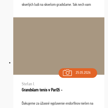
skvelých ludi na skvelom gradslame. Tak nech vam
tieto zážitky ostanú krásnou spomienkou a naladením
sa na budúci rok. Prajem vam este veľa ta ...
25.05.2026
Stefan I.
Grandslam tenis v Paríži -
Ďakujeme za úžasné vyplavenie endorfínov nielen na