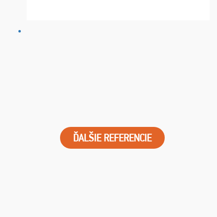
mať podporu,férové jednanie,tak voľte spoločnosť
FUTBALOVÝ SEN! Ja im ďakujem za 2 obrovské z ...
ĎALŠIE REFERENCIE