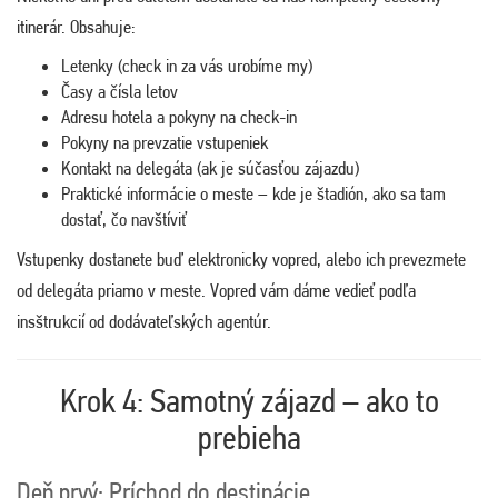
itinerár. Obsahuje:
Letenky (check in za vás urobíme my)
Časy a čísla letov
Adresu hotela a pokyny na check-in
Pokyny na prevzatie vstupeniek
Kontakt na delegáta (ak je súčasťou zájazdu)
Praktické informácie o meste – kde je štadión, ako sa tam
dostať, čo navštíviť
Vstupenky dostanete buď elektronicky vopred, alebo ich prevezmete
od delegáta priamo v meste. Vopred vám dáme vedieť podľa
insštrukcií od dodávateľských agentúr.
Krok 4: Samotný zájazd – ako to
prebieha
Deň prvý: Príchod do destinácie