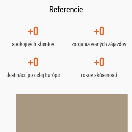
Referencie
+0
+0
spokojných klientov
zorganizovaných zájazdov
+0
+0
destinácií po celej Európe
rokov skúseností