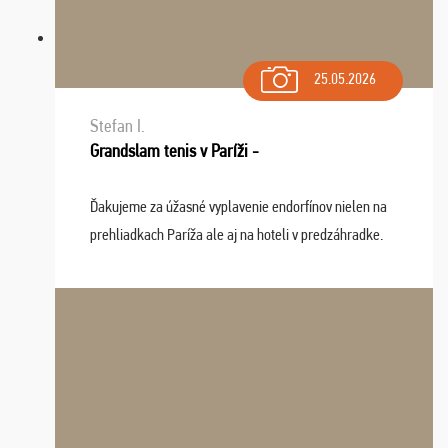
25.05.2026
Stefan I.
Grandslam tenis v Paríži -
Ďakujeme za úžasné vyplavenie endorfínov nielen na
prehliadkach Paríža ale aj na hoteli v predzáhradke.
Zišla sa tam skvelá partia ľudí a dlho budeme na Vás
spomínať a zväžujeme repete budúci rok : ...