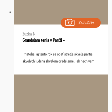
25.05.2026
Zuzka N.
Grandslam tenis v Paríži -
Priatelia, aj tento rok sa opäť stretla skvelá partia
skvelých ludi na skvelom gradslame. Tak nech vam
tieto zážitky ostanú krásnou spomienkou a naladením
sa na budúci rok. Prajem vam este veľa ta ...