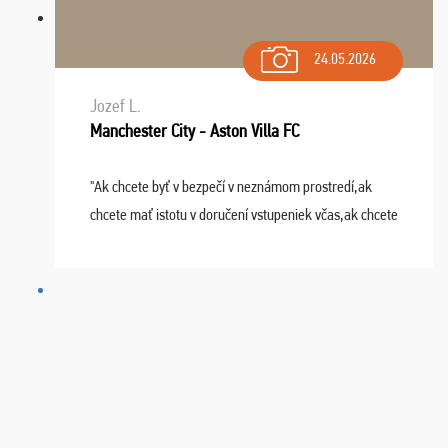
24.05.2026
Jozef L.
Manchester City - Aston Villa FC
"Ak chcete byť v bezpečí v neznámom prostredí,ak
chcete mať istotu v doručení vstupeniek včas,ak chcete
mať podporu,férové jednanie,tak voľte spoločnosť
FUTBALOVÝ SEN! Ja im ďakujem za 2 obrovské z ...