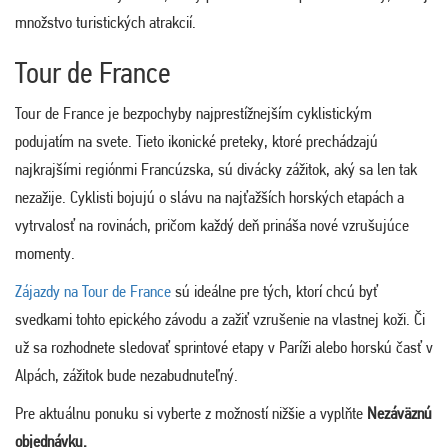
množstvo turistických atrakcií.
Tour de France
Tour de France je bezpochyby najprestížnejším cyklistickým
podujatím na svete. Tieto ikonické preteky, ktoré prechádzajú
najkrajšími regiónmi Francúzska, sú divácky zážitok, aký sa len tak
nezažije. Cyklisti bojujú o slávu na najťažších horských etapách a
vytrvalosť na rovinách, pričom každý deň prináša nové vzrušujúce
momenty.
Zájazdy na Tour de France
sú ideálne pre tých, ktorí chcú byť
svedkami tohto epického závodu a zažiť vzrušenie na vlastnej koži. Či
už sa rozhodnete sledovať sprintové etapy v Paríži alebo horskú časť v
Alpách, zážitok bude nezabudnuteľný.
Pre aktuálnu ponuku si vyberte z možností nižšie a vyplňte
Nezáväznú
objednávku.