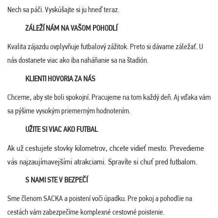
Nech sa páči. Vyskúšajte si ju hneď teraz.
ZÁLEŽÍ NÁM NA VAŠOM POHODLÍ
Kvalita zájazdu ovplyvňuje futbalový zážitok. Preto si dávame záležať. U
nás dostanete viac ako iba naháňanie sa na štadión.
KLIENTI HOVORIA ZA NÁS
Chceme, aby ste boli spokojní. Pracujeme na tom každý deň. Aj vďaka vám
sa pýšime vysokým priemerným hodnotením.
UŽITE SI VIAC AKO FUTBAL
Ak už cestujete stovky kilometrov, chcete vidieť mesto. Prevedieme
vás najzaujímavejšími atrakciami. Spravíte si chuť pred futbalom.
S NAMI STE V BEZPEČÍ
Sme členom SACKA a poistení voči úpadku. Pre pokoj a pohodlie na
cestách vám zabezpečíme komplexné cestovné poistenie.