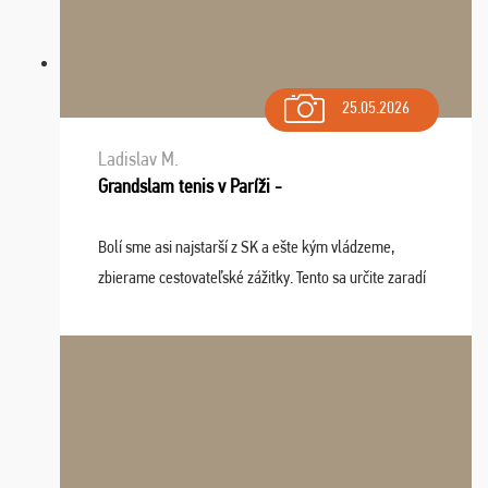
25.05.2026
Ladislav M.
Grandslam tenis v Paríži -
Bolí sme asi najstarší z SK a ešte kým vládzeme,
zbierame cestovateľské zážitky. Tento sa určite zaradí
do top desiatky a na popredné miesto vďaka prajnosti
osudu - pohodový šefík Meďo, dobrá parti ...