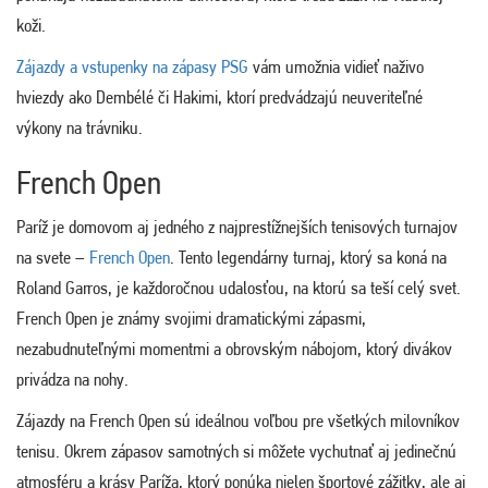
koži.
Zájazdy a vstupenky na zápasy PSG
vám umožnia vidieť naživo
hviezdy ako Dembélé či Hakimi, ktorí predvádzajú neuveriteľné
výkony na trávniku.
French Open
Paríž je domovom aj jedného z najprestížnejších tenisových turnajov
na svete –
French Open
. Tento legendárny turnaj, ktorý sa koná na
Roland Garros, je každoročnou udalosťou, na ktorú sa teší celý svet.
French Open je známy svojimi dramatickými zápasmi,
nezabudnuteľnými momentmi a obrovským nábojom, ktorý divákov
privádza na nohy.
Zájazdy na French Open sú ideálnou voľbou pre všetkých milovníkov
tenisu. Okrem zápasov samotných si môžete vychutnať aj jedinečnú
atmosféru a krásy Paríža, ktorý ponúka nielen športové zážitky, ale aj