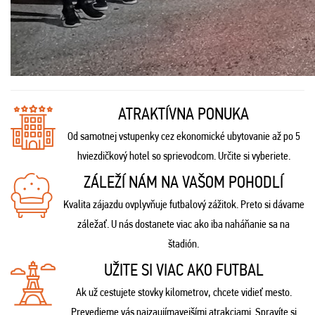
ATRAKTÍVNA PONUKA
Od samotnej vstupenky cez ekonomické ubytovanie až po 5
hviezdičkový hotel so sprievodcom. Určite si vyberiete.
ZÁLEŽÍ NÁM NA VAŠOM POHODLÍ
Kvalita zájazdu ovplyvňuje futbalový zážitok. Preto si dávame
záležať. U nás dostanete viac ako iba naháňanie sa na
štadión.
UŽITE SI VIAC AKO FUTBAL
Ak už cestujete stovky kilometrov, chcete vidieť mesto.
Prevedieme vás najzaujímavejšími atrakciami. Spravíte si