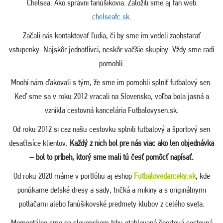
Chelsea. Ako správni fanúšikovia. Založili sme aj fan web
chelseafc.sk
.
Začali nás kontaktovať ľudia, či by sme im vedeli zaobstarať
vstupenky. Najskôr jednotlivci, neskôr väčšie skupiny. Vždy sme radi
pomohli.
Mnohí nám ďakovali s tým, že sme im pomohli splniť futbalový sen.
Keď sme sa v roku 2012 vracali na Slovensko, voľba bola jasná a
vznikla cestovná kancelária Futbalovysen.sk.
Od roku 2012 si cez našu cestovku splnili futbalový a športový sen
desaťtisíce klientov.
Každý z nich bol pre nás viac ako len objednávka
– bol to príbeh, ktorý sme mali tú česť pomôcť napísať.
Od roku 2020 máme v portfóliu aj eshop
Futbalovedarceky.sk
, kde
ponúkame detské dresy a sady, tričká a mikiny a s originálnymi
potlačami alebo fanúšikovské predmety klubov z celého sveta.
Momentálne sme na slovenskom trhu etablovaná športová cestovná