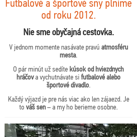
Futbalové a športové sny plníme
od roku 2012.
Nie sme obyčajná cestovka.
V jednom momente nasávate pravú
atmosféru
mesta
.
O pár minút už sedíte
kúsok od hviezdnych
hráčov
a vychutnávate si
futbalové alebo
športové divadlo
.
Každý výjazd je pre nás viac ako len zájaezd. Je
to
váš sen
– a my ho berieme osobne.