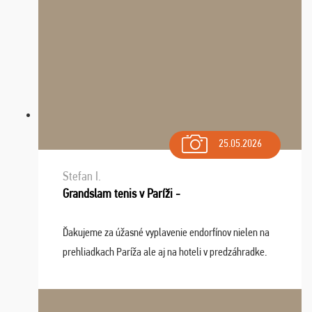
25.05.2026
Stefan I.
Grandslam tenis v Paríži -
Ďakujeme za úžasné vyplavenie endorfínov nielen na
prehliadkach Paríža ale aj na hoteli v predzáhradke.
Zišla sa tam skvelá partia ľudí a dlho budeme na Vás
spomínať a zväžujeme repete budúci rok : ...