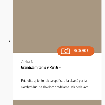
25.05.2026
Zuzka N.
Grandslam tenis v Paríži -
Priatelia, aj tento rok sa opäť stretla skvelá partia
skvelých ludi na skvelom gradslame. Tak nech vam
tieto zážitky ostanú krásnou spomienkou a naladením
sa na budúci rok. Prajem vam este veľa ta ...