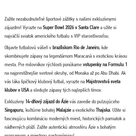
Zažite nezabudnuteľné športové zážitky s našimi exkluzívnymi
zájazdmi! Vyrazte na
Super Bowl 2026 v Santa Clare
a užite si
najväčší sviatok amerického futbalu s VIP starostlivosťou.
Objavte futbalovú vášeň v
brazílskom Rio de Janeiro
, kde
skombinujete zápasy na legendárnom Maracanã s exotickou krásou
mesta. Pre milovníkov rýchlosti ponúkame
vstupenky na Formulu 1
na najprestížnejšie svetové okruhy, od Monaka až po Abu Dhabi. Ak
vás láka špičkový klubový futbal, vyrazte na
Majstrovstvá sveta
klubov v USA
a sledujte zápasy tých najlepších tímov.
Exkluzívny
14-dňový zájazd do Ázie
vás zavedie do pulzujúceho
Singapuru
, kultúrne bohatej
Malajzie
a exotického
Thajska
. Užite si
fascinujúcu kombináciu moderných miest, historických pamiatok a
nádherných pláží. Zažite autentickú atmosféru Ázie s bohatým
programom a miestnou gastronómiou!