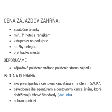
CENA ZÁJAZDOV ZAHŔŇA:
spiatočné letenky
min. 3* hotel s raňajkami
vstupenky na podujatie
služby delegáta
prehliadku mesta
ODPORÚČAME
zájazdové poistenie vrátane poistenie storna zájazdu
ISTOTA A OCHRANA
ako prvá športová cestovná kancelária sme členmi SACKA
osvedčenie iba agentúram a cestovným kanceláriám, ktoré
dodržiavajú trhové štandardy (
viac info
)
ochrana peňazí