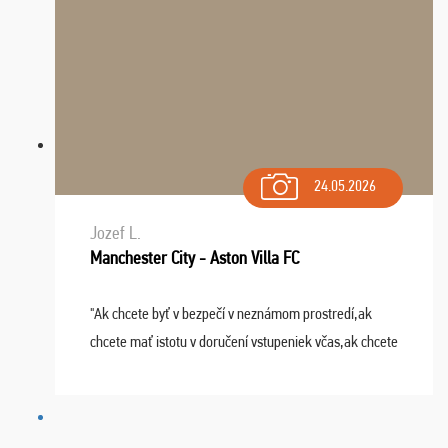
24.05.2026
Jozef L.
Manchester City - Aston Villa FC
"Ak chcete byť v bezpečí v neznámom prostredí,ak
chcete mať istotu v doručení vstupeniek včas,ak chcete
mať podporu,férové jednanie,tak voľte spoločnosť
FUTBALOVÝ SEN! Ja im ďakujem za 2 obrovské z ...