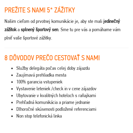
PREŽITE S NAMI 5* ZÁŽITKY
Našim cieľom od prvotnej komunikácie je, aby ste mali
jedinečný
zážitok
a
splnený športový sen
. Sme tu pre vás a pomáhame vám
plniť vaše športové zážitky.
8 DÔVODOV PREČO CESTOVAŤ S NAMI
Služby delegáta počas celej doby zájazdu
Zaujímavá prehliadka mesta
100% garancia vstupeniek
Vystavenie leteniek /check in v cene zájazdov
Ubytovanie v kvalitných hoteloch s raňajkami
Prehľadná komunikácia a priame jednanie
Dlhoročné skúsenosti podložené referenciami
Non stop telefonická linka