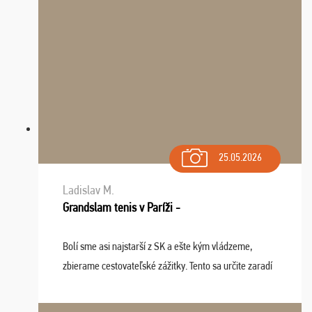
25.05.2026
Ladislav M.
Grandslam tenis v Paríži -
Bolí sme asi najstarší z SK a ešte kým vládzeme,
zbierame cestovateľské zážitky. Tento sa určite zaradí
do top desiatky a na popredné miesto vďaka prajnosti
osudu - pohodový šefík Meďo, dobrá parti ...