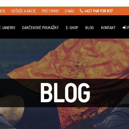
CIE
SÚŤAŽE A AKCIE
PRE FIRMY
O NÁS
+421 948 938 837
E JANEIRO
DARČEKOVÉ POUKÁŽKY
E-SHOP
BLOG
KONTAKT
P
BLOG