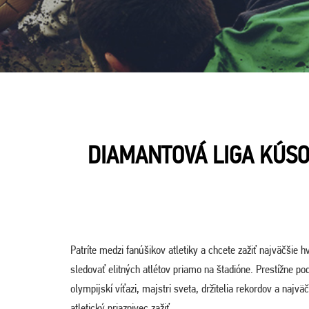
DIAMANTOVÁ LIGA KÚSOK
Patríte medzi fanúšikov atletiky a chcete zažiť najväčšie 
sledovať elitných atlétov priamo na štadióne. Prestížne po
olympijskí víťazi, majstri sveta, držitelia rekordov a naj
atletický priaznivec zažiť.