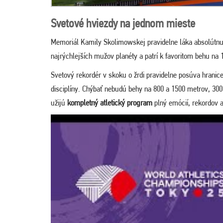
Svetové hviezdy na jednom mieste
Memoriál Kamily Skolimowskej pravidelne láka absolútnu 
najrýchlejších mužov planéty a patrí k favoritom behu 
Svetový rekordér v skoku o žrdi pravidelne posúva hranic
disciplíny. Chýbať nebudú behy na 800 a 1500 metrov, 300
užijú
kompletný atletický program
plný emócií, rekordov 