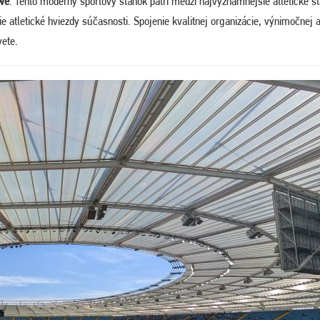
ówe
. Tento moderný športový stánok patrí medzi najvýznamnejšie atletické št
ie atletické hviezdy súčasnosti. Spojenie kvalitnej organizácie, výnimočne
vete.