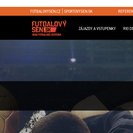
FOTBALOVYSEN.CZ
SPORTOVYSEN.SK
REFEREN
ZÁJAZDY A VSTUPENKY
RIO D