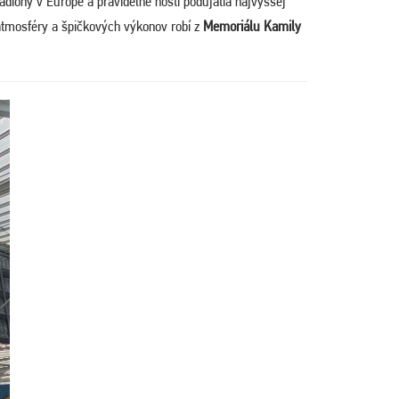
adióny v Európe a pravidelne hostí podujatia najvyššej
j atmosféry a špičkových výkonov robí z
Memoriálu Kamily