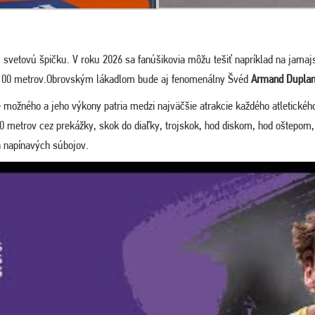
svetovú špičku. V roku 2026 sa fanúšikovia môžu tešiť napríklad na jamaj
na 100 metrov.Obrovským lákadlom bude aj fenomenálny Švéd
Armand Duplan
e možného a jeho výkony patria medzi najväčšie atrakcie každého atletické
0 metrov cez prekážky, skok do diaľky, trojskok, hod diskom, hod oštepom, 
a napínavých súbojov.