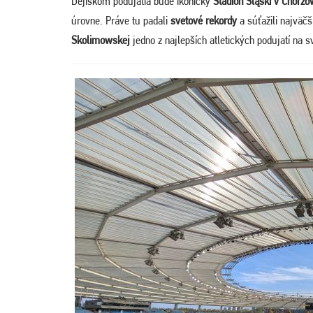
Dejiskom podujatia bude ikonický
Štadión Śląski v Chorz
úrovne. Práve tu padali
svetové rekordy
a súťažili najväčš
Skolimowskej
jedno z najlepších atletických podujatí na s