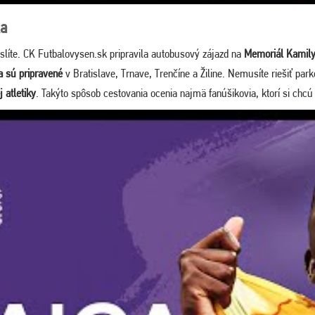
ka
slíte. CK Futbalovysen.sk pripravila autobusový zájazd na
Memoriál Kamily
 sú pripravené
v Bratislave, Trnave, Trenčíne a Žiline. Nemusíte riešiť par
j atletiky
. Takýto spôsob cestovania ocenia najmä fanúšikovia, ktorí si chcú 