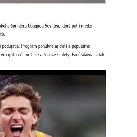
ského šprintéra
Obliquea Sevillea
, ktorý patrí medzi
tis
.
ho podujatia. Program ponúkne aj ďalšie populárne
vrh guľou či mužské a ženské štafety. Fanúšikovia si tak