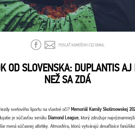
POSLAŤ KAMOŠOVI CEZ EMAIL
 OD SLOVENSKA: DUPLANTIS AJ Ď
NEŽ SA ZDÁ
hviezdy svetového športu na vlastné oči?
Memoriál Kamily Skolimowskej 20
dujatie je súčasťou seriálu
Diamond League
, ktorý združuje najvýznamnejši
väčšie mená súčasnej atletiky. Atmosféra, ktorú vytvárajú desaťtisíce fanúši