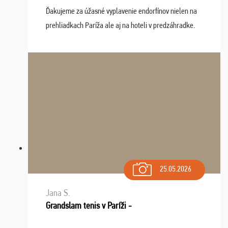
Ďakujeme za úžasné vyplavenie endorfínov nielen na
prehliadkach Paríža ale aj na hoteli v predzáhradke.
Zišla sa tam skvelá partia ľudí a dlho budeme na Vás
spomínať a zväžujeme repete budúci rok : ...
25.05.2026
Jana S.
Grandslam tenis v Paríži -