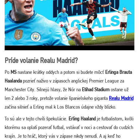
Príde volanie Realu Madrid?
Po
MS
nastane krátky oddych a potom si budete môcť
Erlinga Brauta
Haalanda
pozrieť naživo v zápasoch anglickej Premier League za
Manchester City. Silnejú hlasy, že Nór na
Etihad Stadium
ostane už
len 2 alebo 3 roky, pretože volanie španielskeho giganta
Realu Madrid
začína silnieť a Erling mal k Los Blancos údajne vždy blízko.
To sú ale v tejto chvíli špekulácie.
Erling Haaland
je futbalistom, kvôli
ktorému sa oplatí pozerať futbal, vstávať v noci a cestovať do cudzích
krajín. Je to hráč, ktorý vás v zápase nikdy nenudí. A aj keď ho