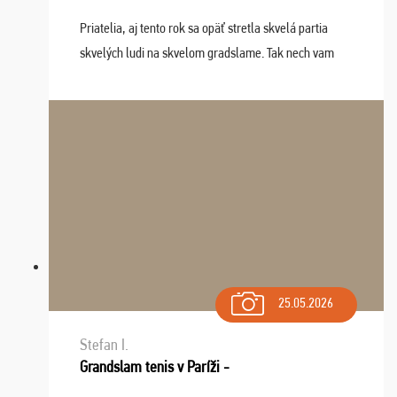
Priatelia, aj tento rok sa opäť stretla skvelá partia
skvelých ludi na skvelom gradslame. Tak nech vam
tieto zážitky ostanú krásnou spomienkou a naladením
sa na budúci rok. Prajem vam este veľa ta ...
25.05.2026
Stefan I.
Grandslam tenis v Paríži -