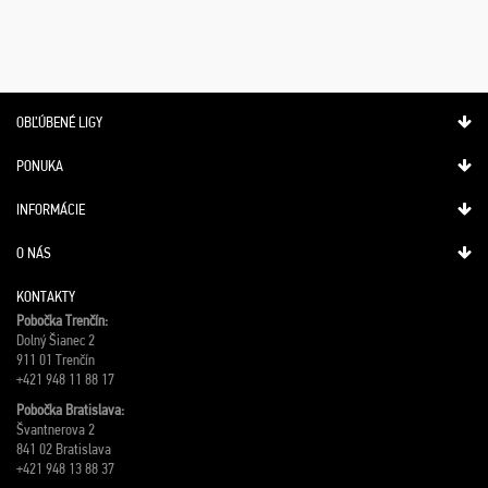
OBĽÚBENÉ LIGY
PONUKA
INFORMÁCIE
O NÁS
KONTAKTY
Pobočka Trenčín:
Dolný Šianec 2
911 01 Trenčín
+421 948 11 88 17
Pobočka Bratislava:
Švantnerova 2
841 02 Bratislava
+421 948 13 88 37