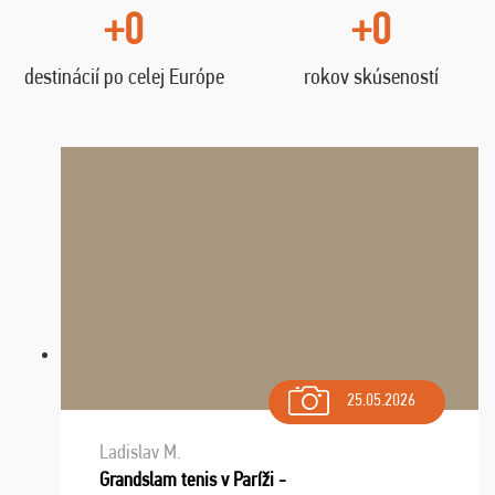
+0
+0
destinácií po celej Európe
rokov skúseností
25.05.2026
Ladislav M.
Grandslam tenis v Paríži -