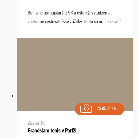
Bolí sme asi najstarší z SK a ešte kým vládzeme,
zbierame cestovateľské zážitky. Tento sa určite zaradí
do top desiatky a na popredné miesto vďaka prajnosti
osudu - pohodový šefík Meďo, dobrá parti ...
25.05.2026
Zuzka N.
Grandslam tenis v Paríži -