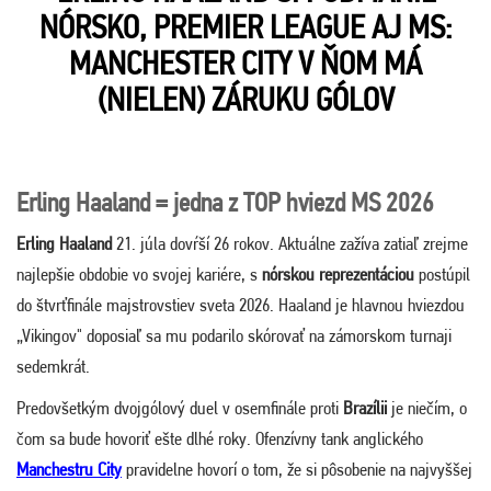
NÓRSKO, PREMIER LEAGUE AJ MS:
MANCHESTER CITY V ŇOM MÁ
(NIELEN) ZÁRUKU GÓLOV
Erling Haaland = jedna z TOP hviezd MS 2026
Erling Haaland
21. júla dovŕší 26 rokov. Aktuálne zažíva zatiaľ zrejme
najlepšie obdobie vo svojej kariére, s
nórskou reprezentáciou
postúpil
do štvrťfinále majstrovstiev sveta 2026. Haaland je hlavnou hviezdou
„Vikingov" doposiaľ sa mu podarilo skórovať na zámorskom turnaji
sedemkrát.
Predovšetkým dvojgólový duel v osemfinále proti
Brazílii
je niečím, o
čom sa bude hovoriť ešte dlhé roky. Ofenzívny tank anglického
Manchestru City
pravidelne hovorí o tom, že si pôsobenie na najvyššej