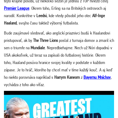
tejto krajine pôsobí, už niekoľko sezón je jednou z TOP hviezd celej
Premier League
. Okrem toho, Erling sa na Britských ostrovoch aj
narodil. Konkrétne v
Leedsi
, kde vtedy pôsobil jeho otec
Alf-Inge
Haaland
, svojho času taktiež výborný futbalista.
Bude zaujímavé sledovať, ako anglickí priaznivci budú k Haalandovi
pristupovať, ak by
The Three Lions
poslal z turnaja domov a zmaril ich
sen o triumfe na
Mundiale
. Nepredbiehajme. Nech už Nóri dopadnú v
USA akokoľvek, už teraz sa zapísali do futbalovej histórie. Okrem
toho, Haaland posúva hranice svojej kvality v podstate v každom
zápase. Je to hráč, ktorého by chcel mať v tíme každý kouč. A aj keď
ho niekto porovnáva napríklad s
Harrym Kaneom
z
Bayernu Mníchov
,
vychádza z toho ako víťaz.