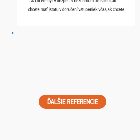
"Ak chcete byť v bezpečí v neznámom prostredí,ak
chcete mať istotu v doručení vstupeniek včas,ak chcete
mať podporu,férové jednanie,tak voľte spoločnosť
FUTBALOVÝ SEN! Ja im ďakujem za 2 obrovské z ...
ĎALŠIE REFERENCIE