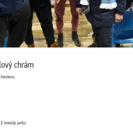
lový chrám
chesteru.
a 2 minúty pešo.