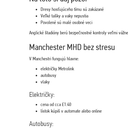
Dresy hosťujúceho tímu sú zakázané
Veľké tašky a vaky nepustia
Povolené sú malé osobné veci
Anglické štadióny berú bezpečnostné kontroly veľmi vážne
Manchester MHD bez stresu
V Manchestri fungujú hlavne:
električky Metrolink
autobusy
vlaky
Električky:
cena od cca £1.40
lístok kúpiš v automate alebo online
Autobusy: