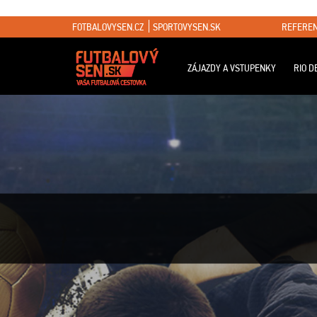
FOTBALOVYSEN.CZ
SPORTOVYSEN.SK
REFEREN
ZÁJAZDY A VSTUPENKY
RIO D