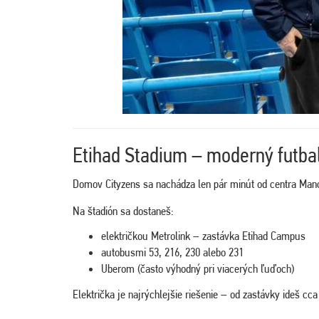
Etihad Stadium – moderný futba
Domov Cityzens sa nachádza len pár minút od centra Man
Na štadión sa dostaneš:
električkou Metrolink – zastávka Etihad Campus
autobusmi 53, 216, 230 alebo 231
Uberom (často výhodný pri viacerých ľuďoch)
Električka je najrýchlejšie riešenie – od zastávky ideš cc