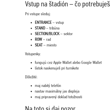
Vstup na štadión – čo potrebuješ
Pri vstupe sleduj:
ENTRANCE
– vstup
STAND
– tribúna
SECTION/BLOCK
– sektor
ROW
– rad
SEAT
– miesto
Vstupenky:
fungujú cez Apple Wallet alebo Google Wallet
lístok naskenuješ pri turnikete
Dôležité:
maj nabitý telefón
nastav maximálny jas displeja
maj pripravený doklad totožnosti
Na toto si daj pozor