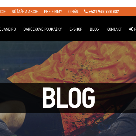
CIE
SÚŤAŽE A AKCIE
PRE FIRMY
O NÁS
+421 948 938 837
E JANEIRO
DARČEKOVÉ POUKÁŽKY
E-SHOP
BLOG
KONTAKT
P
BLOG