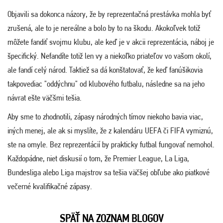
Objavili sa dokonca názory, že by reprezentačná prestávka mohla byť
zrušená, ale to je nereálne a bolo by to na škodu. Akokoľvek totiž
môžete fandiť svojmu klubu, ale keď je v akcii reprezentácia, náboj je
špecifický. Nefandíte totiž len vy a niekoľko priateľov vo vašom okolí,
ale fandí celý národ. Taktiež sa dá konštatovať, že keď fanúšikovia
takpovediac "oddýchnu" od klubového futbalu, následne sa na jeho
návrat ešte väčšmi tešia.
Aby sme to zhodnotili, zápasy národných tímov niekoho bavia viac,
iných menej, ale ak si myslíte, že z kalendáru UEFA či FIFA vymiznú,
ste na omyle. Bez reprezentácií by prakticky futbal fungovať nemohol.
Každopádne, niet diskusií o tom, že Premier League, La Liga,
Bundesliga alebo Liga majstrov sa tešia väčšej obľube ako piatkové
večerné kvalifikačné zápasy.
SPÄŤ NA ZOZNAM BLOGOV