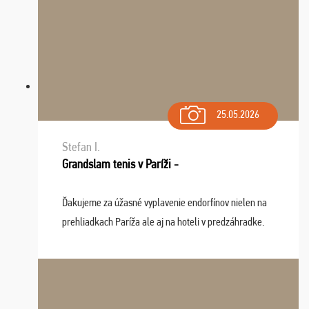
25.05.2026
Stefan I.
Grandslam tenis v Paríži -
Ďakujeme za úžasné vyplavenie endorfínov nielen na
prehliadkach Paríža ale aj na hoteli v predzáhradke.
Zišla sa tam skvelá partia ľudí a dlho budeme na Vás
spomínať a zväžujeme repete budúci rok : ...