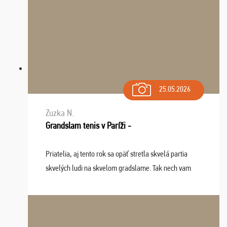
25.05.2026
Zuzka N.
Grandslam tenis v Paríži -
Priatelia, aj tento rok sa opäť stretla skvelá partia
skvelých ludi na skvelom gradslame. Tak nech vam
tieto zážitky ostanú krásnou spomienkou a naladením
sa na budúci rok. Prajem vam este veľa ta ...