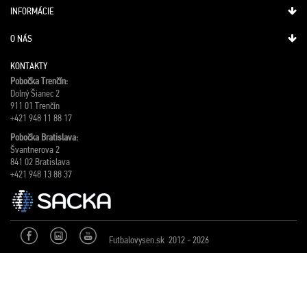
INFORMÁCIE
O NÁS
KONTAKTY
Pobočka Trenčín:
Dolný Šianec 2
911 01 Trenčín
+421 948 11 88 17
Pobočka Bratislava:
Švantnerova 2
841 02 Bratislava
+421 948 13 88 37
Futbalovysen.sk 2012 - 2026