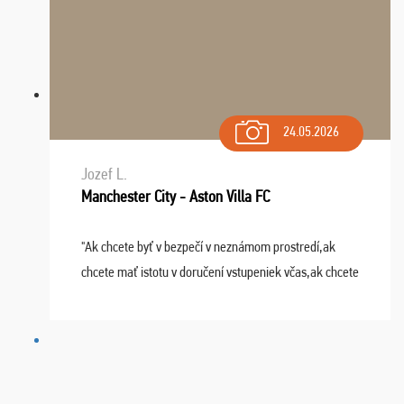
24.05.2026
Jozef L.
Manchester City - Aston Villa FC
"Ak chcete byť v bezpečí v neznámom prostredí,ak
chcete mať istotu v doručení vstupeniek včas,ak chcete
mať podporu,férové jednanie,tak voľte spoločnosť
FUTBALOVÝ SEN! Ja im ďakujem za 2 obrovské z ...