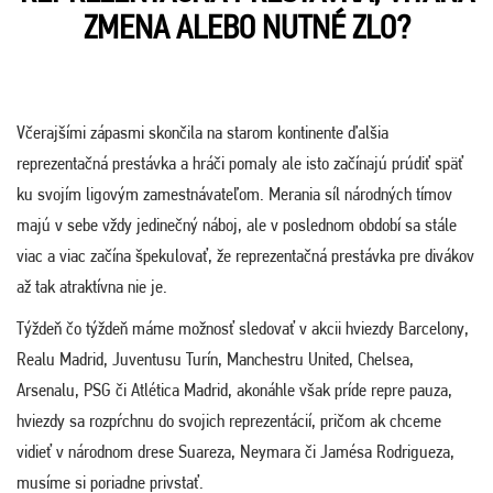
ZMENA ALEBO NUTNÉ ZLO?
Včerajšími zápasmi skončila na starom kontinente ďalšia
reprezentačná prestávka a hráči pomaly ale isto začínajú prúdiť späť
ku svojím ligovým zamestnávateľom. Merania síl národných tímov
majú v sebe vždy jedinečný náboj, ale v poslednom období sa stále
viac a viac začína špekulovať, že reprezentačná prestávka pre divákov
až tak atraktívna nie je.
Týždeň čo týždeň máme možnosť sledovať v akcii hviezdy Barcelony,
Realu Madrid, Juventusu Turín, Manchestru United, Chelsea,
Arsenalu, PSG či Atlética Madrid, akonáhle však príde repre pauza,
hviezdy sa rozpŕchnu do svojich reprezentácií, pričom ak chceme
vidieť v národnom drese Suareza, Neymara či Jamésa Rodrigueza,
musíme si poriadne privstať.