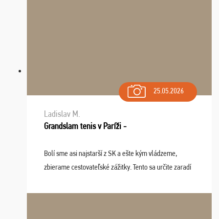
25.05.2026
Ladislav M.
Grandslam tenis v Paríži -
Bolí sme asi najstarší z SK a ešte kým vládzeme,
zbierame cestovateľské zážitky. Tento sa určite zaradí
do top desiatky a na popredné miesto vďaka prajnosti
osudu - pohodový šefík Meďo, dobrá parti ...