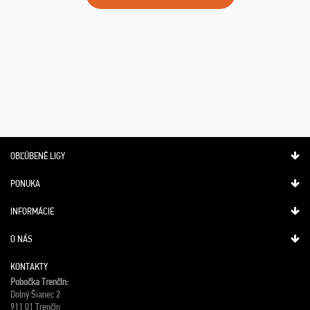
OBĽÚBENÉ LIGY
PONUKA
INFORMÁCIE
O NÁS
KONTAKTY
Pobočka Trenčín:
Dolný Šianec 2
911 01 Trenčín