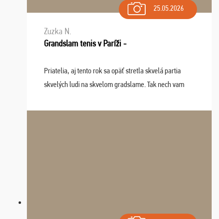
25.05.2026
Zuzka N.
Grandslam tenis v Paríži -
Priatelia, aj tento rok sa opäť stretla skvelá partia
skvelých ludi na skvelom gradslame. Tak nech vam
tieto zážitky ostanú krásnou spomienkou a naladením
sa na budúci rok. Prajem vam este veľa ta ...