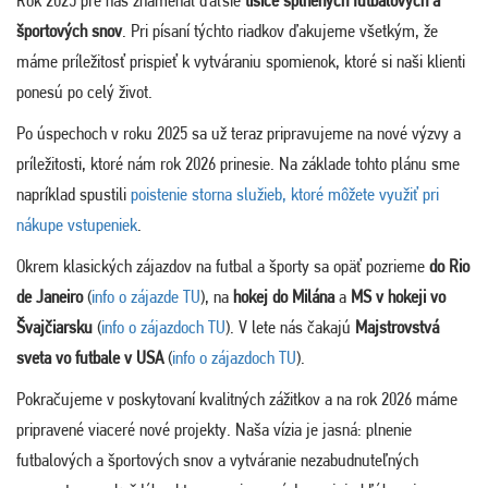
Rok 2025 pre nás znamenal ďaľšie
tisíce splnených futbalových a
športových snov
. Pri písaní týchto riadkov ďakujeme všetkým, že
máme príležitosť prispieť k vytváraniu spomienok, ktoré si naši klienti
ponesú po celý život.
Po úspechoch v roku 2025 sa už teraz pripravujeme na nové výzvy a
príležitosti, ktoré nám rok 2026 prinesie. Na základe tohto plánu sme
napríklad spustili
poistenie storna služieb, ktoré môžete využiť pri
nákupe vstupeniek
.
Okrem klasických zájazdov na futbal a športy sa opäť pozrieme
do Rio
de Janeiro
(
info o zájazde TU
), na
hokej do Milána
a
MS v hokeji vo
Švajčiarsku
(
info o zájazdoch TU
). V lete nás čakajú
Majstrovstvá
sveta vo futbale v USA
(
info o zájazdoch TU
).
Pokračujeme v poskytovaní kvalitných zážitkov a na rok 2026 máme
pripravené viaceré nové projekty. Naša vízia je jasná: plnenie
futbalových a športových snov a vytváranie nezabudnuteľných