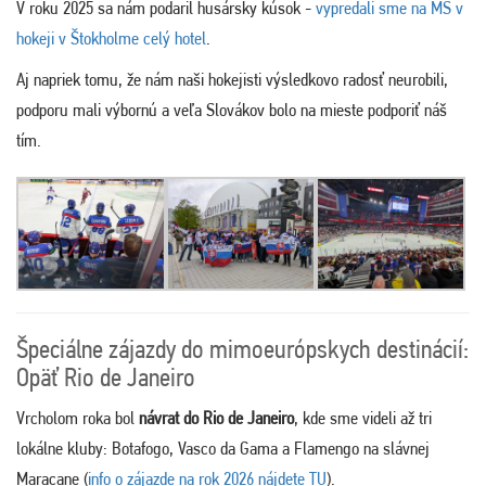
V roku 2025 sa nám podaril husársky kúsok -
vypredali sme na MS v
hokeji v Štokholme celý hotel
.
Aj napriek tomu, že nám naši hokejisti výsledkovo radosť neurobili,
podporu mali výbornú a veľa Slovákov bolo na mieste podporiť náš
tím.
Špeciálne zájazdy do mimoeurópskych destinácií:
Opäť Rio de Janeiro
Vrcholom roka bol
návrat do Rio de Janeiro
, kde sme videli až tri
lokálne kluby: Botafogo, Vasco da Gama a Flamengo na slávnej
Maracane (
info o zájazde na rok 2026 nájdete TU
).