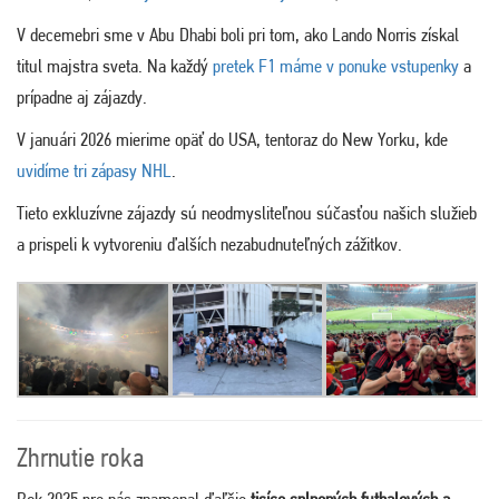
V decemebri sme v Abu Dhabi boli pri tom, ako Lando Norris získal
titul majstra sveta. Na každý
pretek F1 máme v ponuke vstupenky
a
prípadne aj zájazdy.
V januári 2026 mierime opäť do USA, tentoraz do New Yorku, kde
uvidíme tri zápasy NHL
.
Tieto exkluzívne zájazdy sú neodmysliteľnou súčasťou našich služieb
a prispeli k vytvoreniu ďalších nezabudnuteľných zážitkov.
Zhrnutie roka