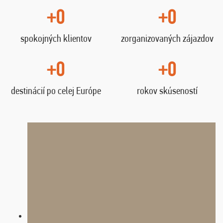
+0
+0
spokojných klientov
zorganizovaných zájazdov
+0
+0
destinácií po celej Európe
rokov skúseností