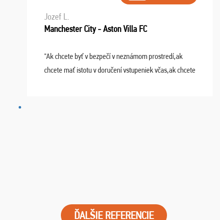
Jozef L.
Manchester City - Aston Villa FC
"Ak chcete byť v bezpečí v neznámom prostredí,ak
chcete mať istotu v doručení vstupeniek včas,ak chcete
mať podporu,férové jednanie,tak voľte spoločnosť
FUTBALOVÝ SEN! Ja im ďakujem za 2 obrovské z ...
ĎALŠIE REFERENCIE