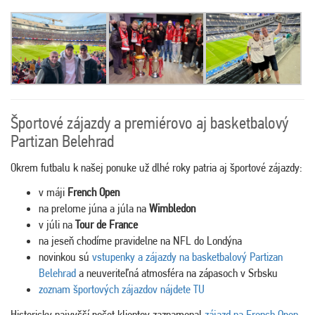
Športové zájazdy a premiérovo aj basketbalový
Partizan Belehrad
Okrem futbalu k našej ponuke už dlhé roky patria aj športové zájazdy:
v máji
French Open
na prelome júna a júla na
Wimbledon
v júli na
Tour de France
na jeseň chodíme pravidelne na NFL do Londýna
novinkou sú
vstupenky a zájazdy na basketbalový Partizan
Belehrad
a neuveriteľná atmosféra na zápasoch v Srbsku
zoznam športových zájazdov nájdete TU
Historicky najvyšší počet klientov zaznamenal
zájazd na French Open