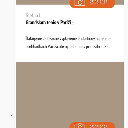
25.05.2026
Stefan I.
Grandslam tenis v Paríži -
Ďakujeme za úžasné vyplavenie endorfínov nielen na
prehliadkach Paríža ale aj na hoteli v predzáhradke.
Zišla sa tam skvelá partia ľudí a dlho budeme na Vás
spomínať a zväžujeme repete budúci rok : ...
25.05.2026