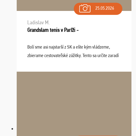
25.05.2026
Ladislav M.
Grandslam tenis v Paríži -
Bolí sme asi najstarší z SK a ešte kým vládzeme,
zbierame cestovateľské zážitky. Tento sa určite zaradí
do top desiatky a na popredné miesto vďaka prajnosti
osudu - pohodový šefík Meďo, dobrá parti ...