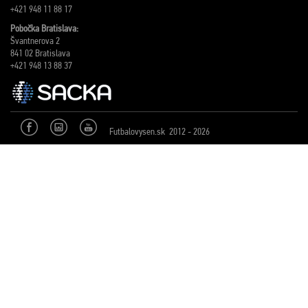
+421 948 11 88 17
Pobočka Bratislava:
Švantnerova 2
841 02 Bratislava
+421 948 13 88 37
Futbalovysen.sk 2012 - 2026