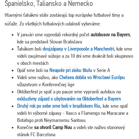
Španielsko, Taliansko a Nemecko
Hlavnými ťahákmi stále zostávajú top európske futbalové tímy a
súťaže. Zo všetkých futbalových udalostí vyberáme:
V januári sme vypredali rekordný počet
autobusov na Bayern
,
kde sa predstavil Slovan Bratislava
Ťahákom boli
dvojzápasy v Liverpooole a Manchestri
, kde sme
videli zaujímavé súboje a za 10 dní sme dvakrát boli skupinovo
v oboch mestách
Opäť sme boli na
Neapole pri zisku titulu
v Serie A
Videli sme naživo, ako
Chelsea dobila vo Wroclawi Európu
vížazstvom v Konferenčnej lige
Októberfest je späť a po pauze sme vypravili autobus na
exkluzívny zájazd s ubytovaním na Oktoberfest a Bayern
Druhý rok po sebe sme boli v brazílskom Riu
, kde sme opäť
videli tri výborné zápasy - Vasco a Flamengo na Maracane a
Botafogo proti Neymarovmu Santosu
Konečne
sa otvoril Camp Nou
a videli ste naživo staronový
stánok FC Barcelona