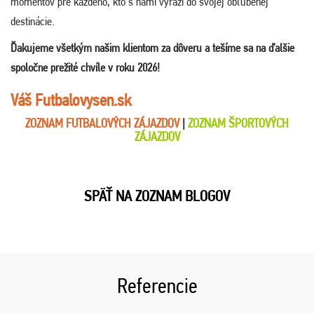
momentov pre každého, kto s nami vyrazí do svojej obľúbenej
destinácie.
Ďakujeme všetkým našim klientom za dôveru a tešíme sa na ďalšie
spoločne prežité chvíle v roku 2026!
Váš Futbalovysen.sk
ZOZNAM FUTBALOVÝCH ZÁJAZDOV
|
ZOZNAM ŠPORTOVÝCH
ZÁJAZDOV
SPÄŤ NA ZOZNAM BLOGOV
Referencie