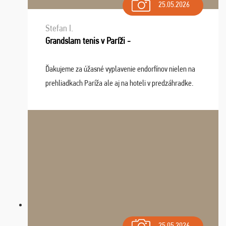
25.05.2026
Stefan I.
Grandslam tenis v Paríži -
Ďakujeme za úžasné vyplavenie endorfínov nielen na
prehliadkach Paríža ale aj na hoteli v predzáhradke.
Zišla sa tam skvelá partia ľudí a dlho budeme na Vás
spomínať a zväžujeme repete budúci rok : ...
25.05.2026