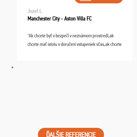
Jozef L.
Manchester City - Aston Villa FC
"Ak chcete byť v bezpečí v neznámom prostredí,ak
chcete mať istotu v doručení vstupeniek včas,ak chcete
mať podporu,férové jednanie,tak voľte spoločnosť
FUTBALOVÝ SEN! Ja im ďakujem za 2 obrovské z ...
ĎALŠIE REFERENCIE