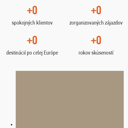
+0
+0
spokojných klientov
zorganizovaných zájazdov
+0
+0
destinácií po celej Európe
rokov skúseností