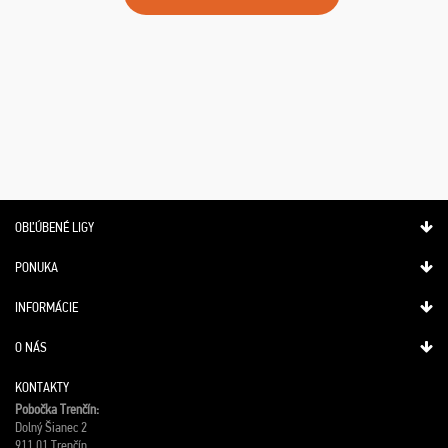
OBĽÚBENÉ LIGY
PONUKA
INFORMÁCIE
O NÁS
KONTAKTY
Pobočka Trenčín:
Dolný Šianec 2
911 01 Trenčín