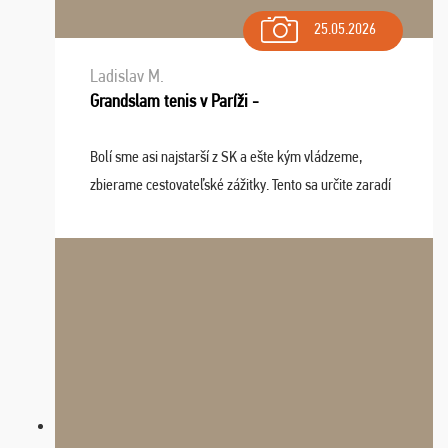
25.05.2026
Ladislav M.
Grandslam tenis v Paríži -
Bolí sme asi najstarší z SK a ešte kým vládzeme,
zbierame cestovateľské zážitky. Tento sa určite zaradí
do top desiatky a na popredné miesto vďaka prajnosti
osudu - pohodový šefík Meďo, dobrá parti ...