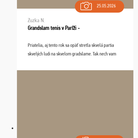
25.05.2026
Zuzka N.
Grandslam tenis v Paríži -
Priatelia, aj tento rok sa opäť stretla skvelá partia
skvelých ludi na skvelom gradslame. Tak nech vam
tieto zážitky ostanú krásnou spomienkou a naladením
sa na budúci rok. Prajem vam este veľa ta ...