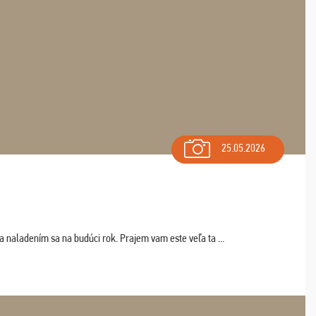
25.05.2026
a naladením sa na budúci rok. Prajem vam este veľa ta ...