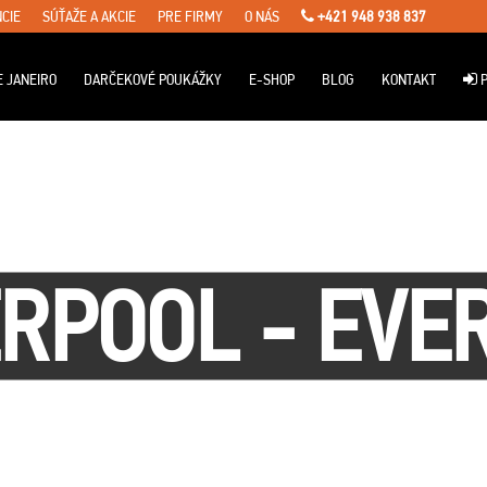
CIE
SÚŤAŽE A AKCIE
PRE FIRMY
O NÁS
+421 948 938 837
E JANEIRO
DARČEKOVÉ POUKÁŽKY
E-SHOP
BLOG
KONTAKT
P
ERPOOL - EVE