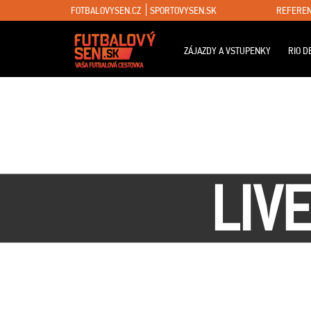
FOTBALOVYSEN.CZ
SPORTOVYSEN.SK
REFEREN
ZÁJAZDY A VSTUPENKY
RIO D
LIV