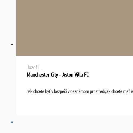
Jozef L.
Manchester City - Aston Villa FC
"Ak chcete byť v bezpečí v neznámom prostredí,ak chcete mať i