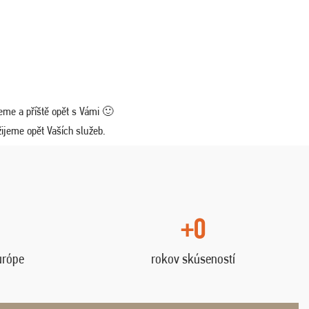
eme a příště opět s Vámi 🙂
žijeme opět Vaších služeb.
+0
urópe
rokov skúseností