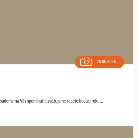
25.05.2026
 budeme na Vás spomínať a zväžujeme repete budúci rok : ...