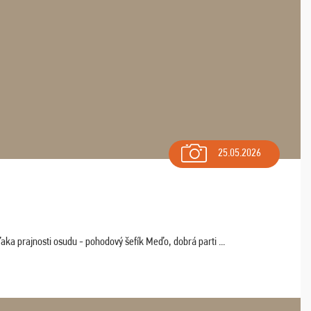
25.05.2026
aka prajnosti osudu - pohodový šefík Meďo, dobrá parti ...