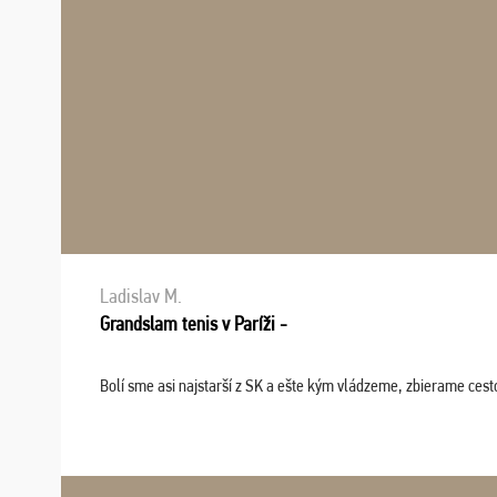
Ladislav M.
Grandslam tenis v Paríži -
Bolí sme asi najstarší z SK a ešte kým vládzeme, zbierame cesto