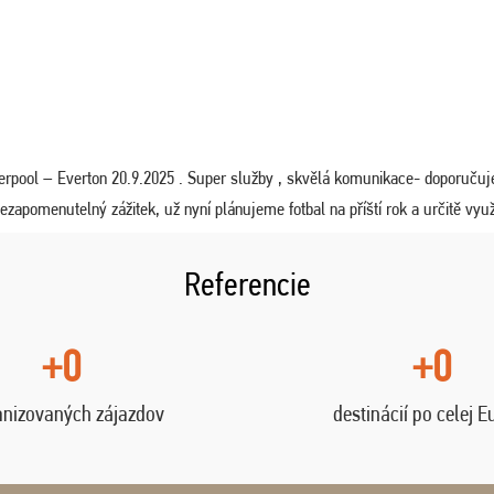
iverpool – Everton 20.9.2025 . Super služby , skvělá komunikace- doporučuj
zapomenutelný zážitek, už nyní plánujeme fotbal na příští rok a určitě vyu
Referencie
+0
+0
anizovaných zájazdov
destinácií po celej E