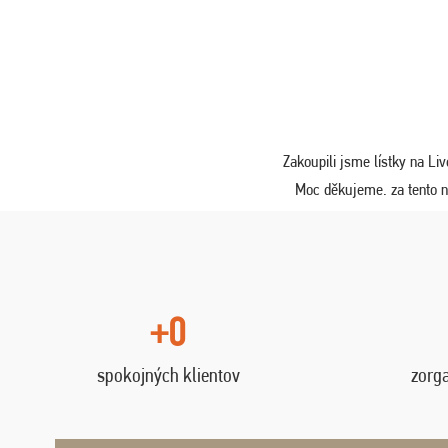
Zakoupili jsme lístky na L
Moc děkujeme. za tento ne
+0
spokojných klientov
zorg