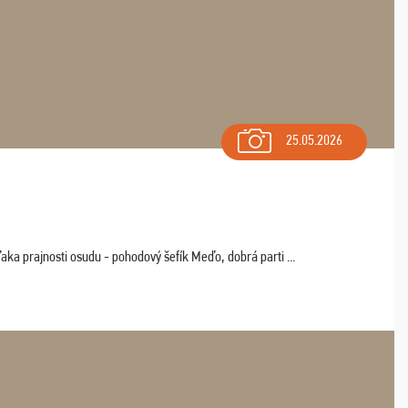
25.05.2026
aka prajnosti osudu - pohodový šefík Meďo, dobrá parti ...