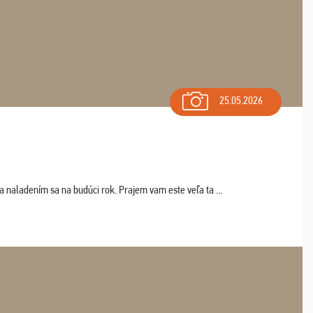
25.05.2026
a naladením sa na budúci rok. Prajem vam este veľa ta ...