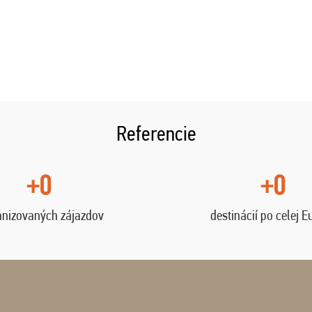
Referencie
+0
+0
anizovaných zájazdov
destinácií po celej E