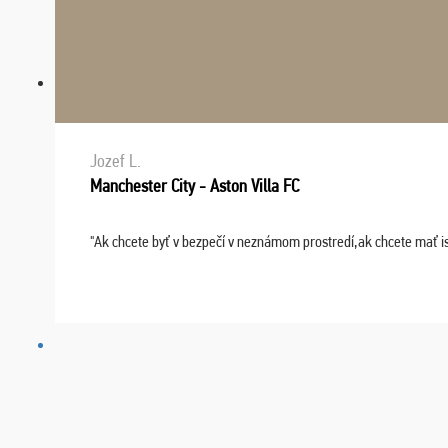
Jozef L.
Manchester City - Aston Villa FC
"Ak chcete byť v bezpečí v neznámom prostredí,ak chcete mať i