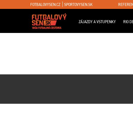
FOTBALOVYSEN.CZ
SPORTOVYSEN.SK
REFEREN
ZÁJAZDY A VSTUPENKY
RIO D