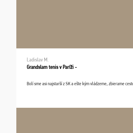
Ladislav M.
Grandslam tenis v Paríži -
Bolí sme asi najstarší z SK a ešte kým vládzeme, zbierame cesto