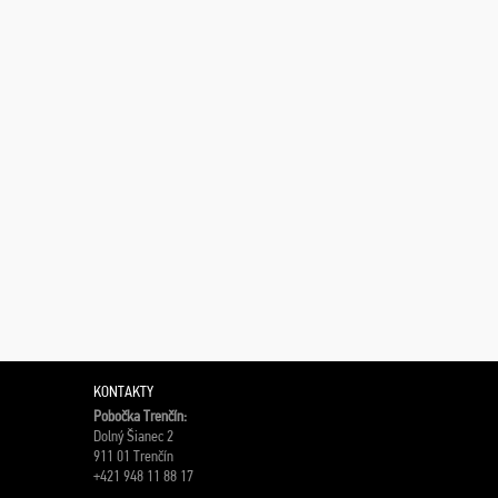
KONTAKTY
Pobočka Trenčín:
Dolný Šianec 2
911 01 Trenčín
+421 948 11 88 17