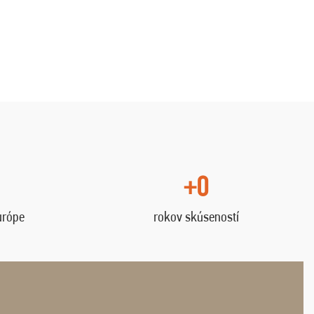
+0
urópe
rokov skúseností