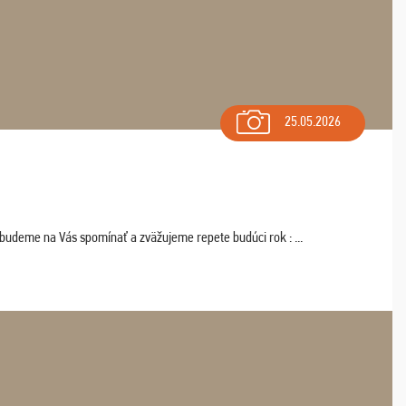
25.05.2026
 budeme na Vás spomínať a zväžujeme repete budúci rok : ...