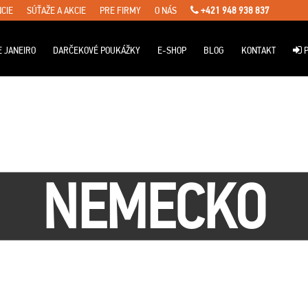
CIE
SÚŤAŽE A AKCIE
PRE FIRMY
O NÁS
+421 948 938 837
E JANEIRO
DARČEKOVÉ POUKÁŽKY
E-SHOP
BLOG
KONTAKT
P
NEMECKO