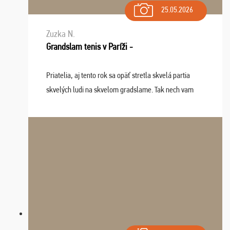
25.05.2026
Zuzka N.
Grandslam tenis v Paríži -
Priatelia, aj tento rok sa opäť stretla skvelá partia
skvelých ludi na skvelom gradslame. Tak nech vam
tieto zážitky ostanú krásnou spomienkou a naladením
sa na budúci rok. Prajem vam este veľa ta ...