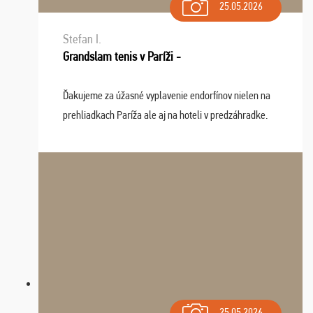
25.05.2026
Stefan I.
Grandslam tenis v Paríži -
Ďakujeme za úžasné vyplavenie endorfínov nielen na
prehliadkach Paríža ale aj na hoteli v predzáhradke.
Zišla sa tam skvelá partia ľudí a dlho budeme na Vás
spomínať a zväžujeme repete budúci rok : ...
25.05.2026