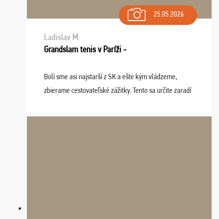
25.05.2026
Ladislav M.
Grandslam tenis v Paríži -
Bolí sme asi najstarší z SK a ešte kým vládzeme,
zbierame cestovateľské zážitky. Tento sa určite zaradí
do top desiatky a na popredné miesto vďaka prajnosti
osudu - pohodový šefík Meďo, dobrá parti ...