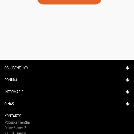
OBĽÚBENÉ LIGY
PONUKA
INFORMÁCIE
O NÁS
KONTAKTY
Pobočka Trenčín:
Dolný Šianec 2
911 01 Trenčín