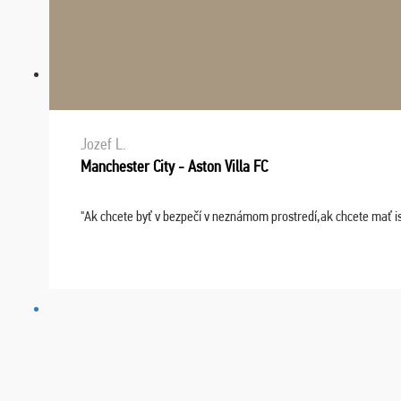
Jozef L.
Manchester City - Aston Villa FC
"Ak chcete byť v bezpečí v neznámom prostredí,ak chcete mať i