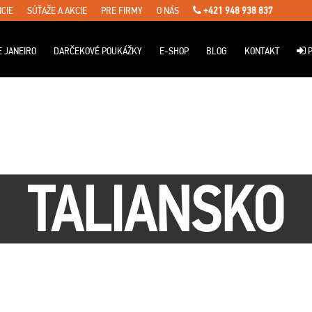
CIE
SÚŤAŽE A AKCIE
PRE FIRMY
O NÁS
+421 948 938 837
E JANEIRO
DARČEKOVÉ POUKÁŽKY
E-SHOP
BLOG
KONTAKT
P
TALIANSKO