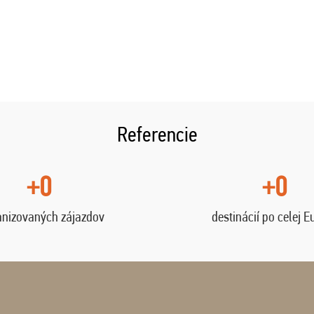
Referencie
+0
+0
anizovaných zájazdov
destinácií po celej E