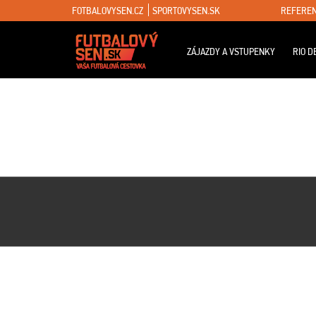
FOTBALOVYSEN.CZ
SPORTOVYSEN.SK
REFEREN
ZÁJAZDY A VSTUPENKY
RIO D