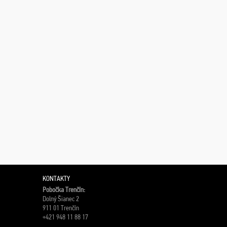
KONTAKTY
Pobočka Trenčín:
Dolný Šianec 2
911 01 Trenčín
+421 948 11 88 17