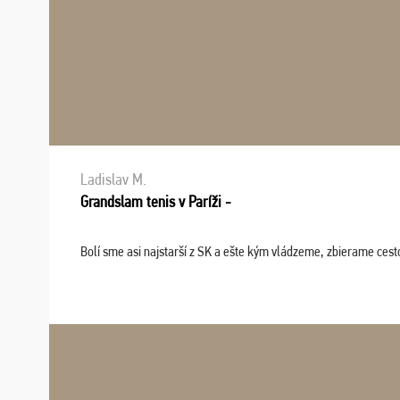
Ladislav M.
Grandslam tenis v Paríži -
Bolí sme asi najstarší z SK a ešte kým vládzeme, zbierame cesto