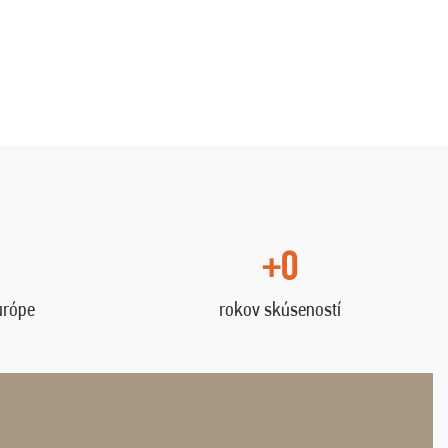
+0
urópe
rokov skúseností