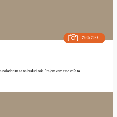
25.05.2026
a naladením sa na budúci rok. Prajem vam este veľa ta ...