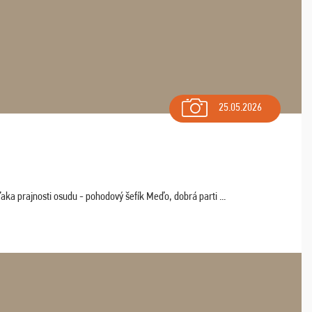
25.05.2026
aka prajnosti osudu - pohodový šefík Meďo, dobrá parti ...