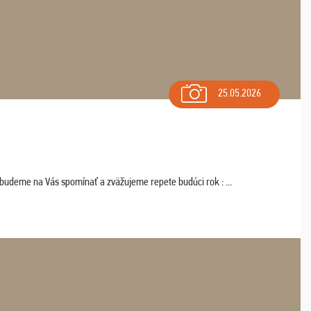
25.05.2026
 budeme na Vás spomínať a zväžujeme repete budúci rok : ...