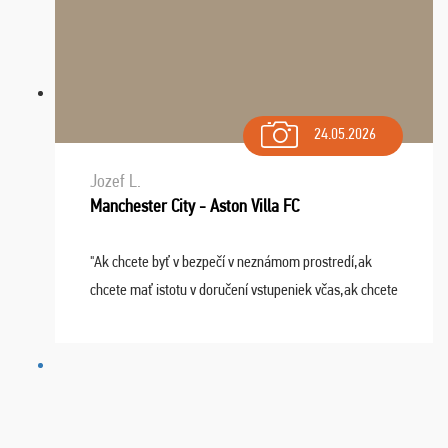
24.05.2026
Jozef L.
Manchester City - Aston Villa FC
"Ak chcete byť v bezpečí v neznámom prostredí,ak
chcete mať istotu v doručení vstupeniek včas,ak chcete
mať podporu,férové jednanie,tak voľte spoločnosť
FUTBALOVÝ SEN! Ja im ďakujem za 2 obrovské z ...