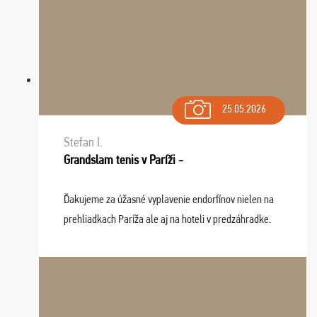
25.05.2026
Stefan I.
Grandslam tenis v Paríži -
Ďakujeme za úžasné vyplavenie endorfínov nielen na
prehliadkach Paríža ale aj na hoteli v predzáhradke.
Zišla sa tam skvelá partia ľudí a dlho budeme na Vás
spomínať a zväžujeme repete budúci rok : ...