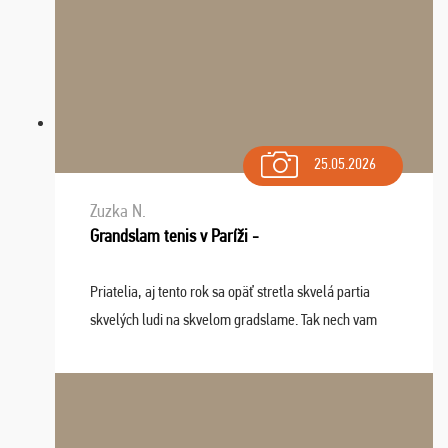
25.05.2026
Zuzka N.
Grandslam tenis v Paríži -
Priatelia, aj tento rok sa opäť stretla skvelá partia
skvelých ludi na skvelom gradslame. Tak nech vam
tieto zážitky ostanú krásnou spomienkou a naladením
sa na budúci rok. Prajem vam este veľa ta ...