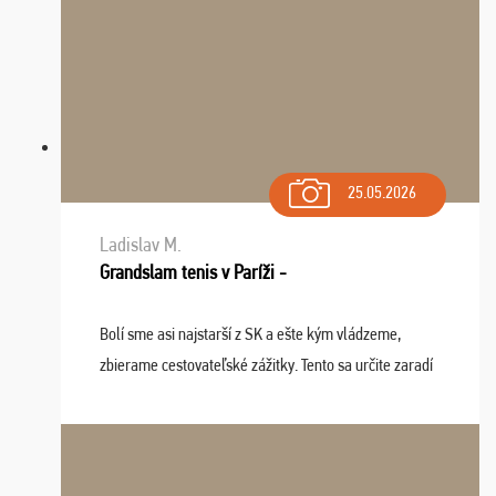
25.05.2026
Ladislav M.
Grandslam tenis v Paríži -
Bolí sme asi najstarší z SK a ešte kým vládzeme,
zbierame cestovateľské zážitky. Tento sa určite zaradí
do top desiatky a na popredné miesto vďaka prajnosti
osudu - pohodový šefík Meďo, dobrá parti ...