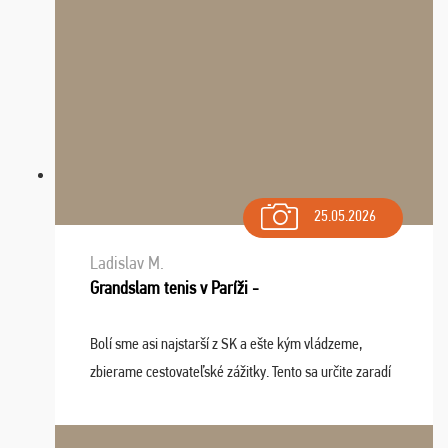
25.05.2026
Ladislav M.
Grandslam tenis v Paríži -
Bolí sme asi najstarší z SK a ešte kým vládzeme,
zbierame cestovateľské zážitky. Tento sa určite zaradí
do top desiatky a na popredné miesto vďaka prajnosti
osudu - pohodový šefík Meďo, dobrá parti ...