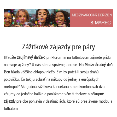
Zážitkové zájazdy pre páry
Hľadáte
zaujímavý darček
, pri ktorom si na futbalovom zájazde prídu
na svoje aj ženy? U nás ste na správnej adrese. Na
Medzinárodný deň
žien
hľadá väčšina chlapov niečo, čím by potešili svoju drahú
polovičku. Čo tak ju zobrať na nákupy do jednej z európskych
metropol? Ako jediná zážitková kancelária sme skombinovali dva
záujmy do jedného balíka a ponúkame vám futbalové a
nákupné
zájazdy
pre obe pohlavia v destináciách, ktoré sú preslávené módou a
futbalom.