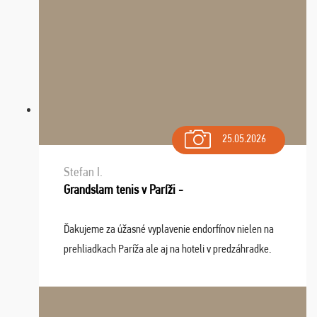
25.05.2026
Stefan I.
Grandslam tenis v Paríži -
Ďakujeme za úžasné vyplavenie endorfínov nielen na
prehliadkach Paríža ale aj na hoteli v predzáhradke.
Zišla sa tam skvelá partia ľudí a dlho budeme na Vás
spomínať a zväžujeme repete budúci rok : ...