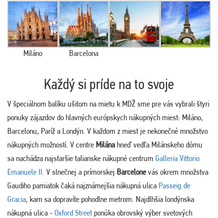
Miláno
Barcelona
Každý si príde na to svoje
V špeciálnom balíku ušitom na mietu k MDŽ sme pre vás vybrali štyri
ponuky zájazdov do hlavných európskych nákupných miest: Miláno,
Barcelonu, Paríž a Londýn. V každom z miest je nekonečné množstvo
nákupných možností. V centre
Milána
hneď vedľa Milánskeho dómu
sa nachádza najstaršie talianske nákupné centrum
Galleria Vittorio
Emanuele II.
V slnečnej a prímorskej
Barcelone
vás okrem množstva
Gaudiho pamiatok čaká najznámejšia nákupná ulica
Passeig de
Gracia
, kam sa dopravíte pohodlne metrom. Najdlhšia londýnska
nákupná ulica -
Oxford Street
ponúka obrovský výber svetových