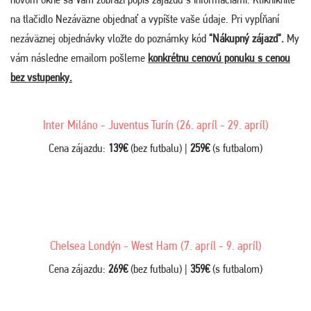
na tlačidlo Nezáväzne objednať a vypíšte vaše údaje. Pri vypĺňaní
nezáväznej objednávky vložte do poznámky kód
"Nákupný zájazd".
My
vám následne emailom pošleme
konkrétnu cenovú ponuku s cenou
bez vstupenky.
Inter Miláno - Juventus Turín (26. apríl - 29. apríl)
Cena zájazdu:
139€
(bez futbalu) |
259€
(s futbalom)
Chelsea Londýn - West Ham (7. apríl - 9. apríl)
Cena zájazdu:
269€
(bez futbalu) |
359€
(s futbalom)