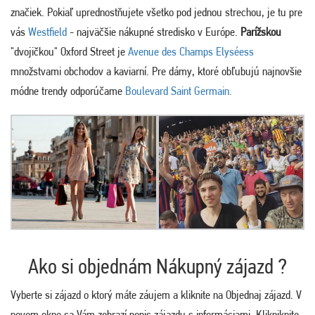
značiek. Pokiaľ uprednostňujete všetko pod jednou strechou, je tu pre
vás
Westfield
- najväčšie nákupné stredisko v Európe.
Parížskou
"dvojičkou" Oxford Street je
Avenue des Champs Elyséess
množstvami obchodov a kaviarní. Pre dámy, ktoré obľubujú najnovšie
módne trendy odporúčame
Boulevard Saint Germain.
Ako si objednám Nákupný zájazd ?
Vyberte si zájazd o ktorý máte záujem a kliknite na Objednaj zájazd. V
novom okne sa Vám zobrazí popis zájazdu s informáciami. Klikniknite