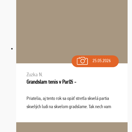
25.05.2026
Zuzka N.
Grandslam tenis v Paríži -
Priatelia, aj tento rok sa opäť stretla skvelá partia
skvelých ludi na skvelom gradslame. Tak nech vam
tieto zážitky ostanú krásnou spomienkou a naladením
sa na budúci rok. Prajem vam este veľa ta ...