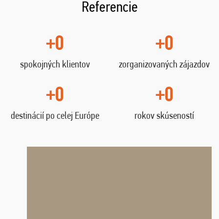
Referencie
+0
+0
spokojných klientov
zorganizovaných zájazdov
+0
+0
destinácií po celej Európe
rokov skúseností