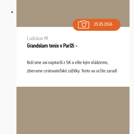
25.05.2026
Ladislav M.
Grandslam tenis v Paríži -
Bolí sme asi najstarší z SK a ešte kým vládzeme,
zbierame cestovateľské zážitky. Tento sa určite zaradí
do top desiatky a na popredné miesto vďaka prajnosti
osudu - pohodový šefík Meďo, dobrá parti ...