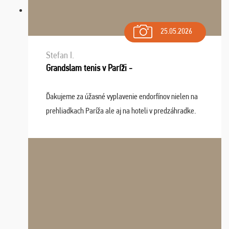
25.05.2026
Stefan I.
Grandslam tenis v Paríži -
Ďakujeme za úžasné vyplavenie endorfínov nielen na
prehliadkach Paríža ale aj na hoteli v predzáhradke.
Zišla sa tam skvelá partia ľudí a dlho budeme na Vás
spomínať a zväžujeme repete budúci rok : ...