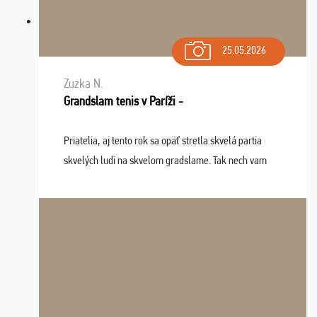
25.05.2026
Zuzka N.
Grandslam tenis v Paríži -
Priatelia, aj tento rok sa opäť stretla skvelá partia
skvelých ludi na skvelom gradslame. Tak nech vam
tieto zážitky ostanú krásnou spomienkou a naladením
sa na budúci rok. Prajem vam este veľa ta ...