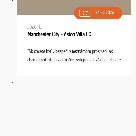
24.05.2026
Jozef L.
Manchester City - Aston Villa FC
"Ak chcete byť v bezpečí v neznámom prostredí,ak
chcete mať istotu v doručení vstupeniek včas,ak chcete
mať podporu,férové jednanie,tak voľte spoločnosť
FUTBALOVÝ SEN! Ja im ďakujem za 2 obrovské z ...