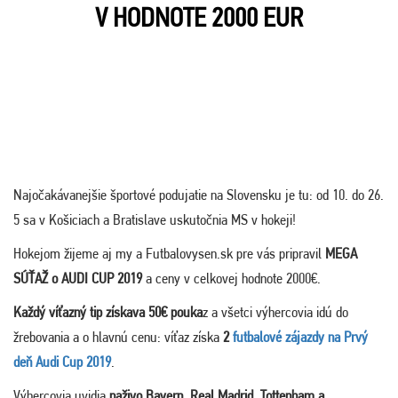
V HODNOTE 2000 EUR
Najočakávanejšie športové podujatie na Slovensku je tu: od 10. do 26.
5 sa v Košiciach a Bratislave uskutočnia MS v hokeji!
Hokejom žijeme aj my a Futbalovysen.sk pre vás pripravil
MEGA
SÚŤAŽ o AUDI CUP 2019
a ceny v celkovej hodnote 2000€.
Každý víťazný tip získava 50€ pouka
z a všetci výhercovia idú do
žrebovania a o hlavnú cenu: víťaz získa
2
futbalové zájazdy na Prvý
deň Audi Cup 2019
.
Výhercovia uvidia
naživo Bayern, Real Madrid, Tottenham a