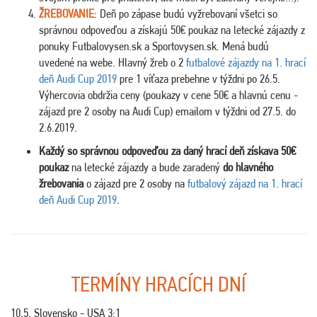
ŽREBOVANIE
: Deň po zápase budú vyžrebovaní všetci so
správnou odpoveďou a získajú 50€ poukaz na letecké zájazdy z
ponuky Futbalovysen.sk a Sportovysen.sk. Mená budú
uvedené na webe. Hlavný žreb o 2
futbalové zájazdy na 1. hrací
deň Audi Cup 2019
pre 1 víťaza prebehne v týždni po 26.5.
Výhercovia obdržia ceny (poukazy v cene 50€ a hlavnú cenu -
zájazd pre 2 osoby na Audi Cup) emailom v týždni od 27.5. do
2.6.2019.
Každý so správnou odpoveďou za daný hrací deň získava 50€
poukaz
na letecké zájazdy a bude zaradený
do hlavného
žrebovania
o zájazd pre 2 osoby na
futbalový zájazd na 1. hrací
deň Audi Cup 2019
.
TERMÍNY HRACÍCH DNÍ
10.5. Slovensko - USA 3:1