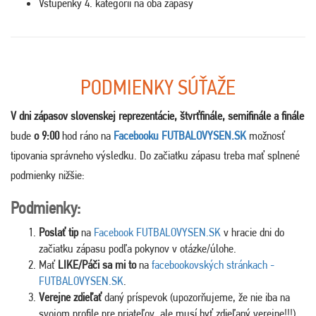
Vstupenky 4. kategórii na oba zápasy
PODMIENKY SÚŤAŽE
V dni zápasov slovenskej reprezentácie, štvrťfinále, semifinále a finále
bude
o 9:00
hod ráno na
Facebooku FUTBALOVYSEN.SK
možnosť
tipovania správneho výsledku. Do začiatku zápasu treba mať splnené
podmienky nižšie:
Podmienky:
Poslať tip
na
Facebook FUTBALOVYSEN.SK
v hracie dni do
začiatku zápasu podľa pokynov v otázke/úlohe.
Mať
LIKE/Páči sa mi to
na
facebookovských stránkach -
FUTBALOVYSEN.SK
.
Verejne zdieľať
daný príspevok (upozorňujeme, že nie iba na
svojom profile pre priateľov, ale musí byť zdieľaný verejne!!!).