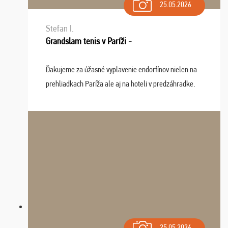
25.05.2026
Stefan I.
Grandslam tenis v Paríži -
Ďakujeme za úžasné vyplavenie endorfínov nielen na
prehliadkach Paríža ale aj na hoteli v predzáhradke.
Zišla sa tam skvelá partia ľudí a dlho budeme na Vás
spomínať a zväžujeme repete budúci rok : ...
25.05.2026