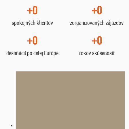
+0
+0
spokojných klientov
zorganizovaných zájazdov
+0
+0
destinácií po celej Európe
rokov skúseností