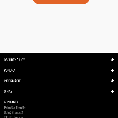
OBĽÚBENÉ LIGY
PONUKA
INFORMÁCIE
O NÁS
KONTAKTY
Pobočka Trenčín:
Dolný Šianec 2
911 01 Trenčín