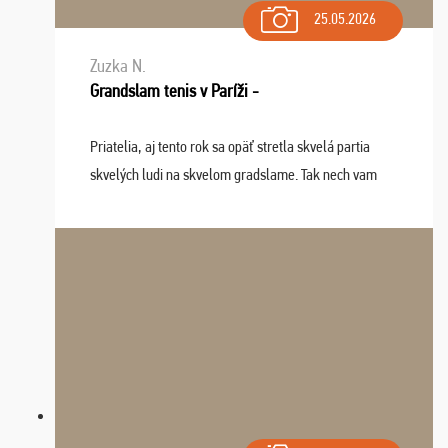
25.05.2026
Zuzka N.
Grandslam tenis v Paríži -
Priatelia, aj tento rok sa opäť stretla skvelá partia
skvelých ludi na skvelom gradslame. Tak nech vam
tieto zážitky ostanú krásnou spomienkou a naladením
sa na budúci rok. Prajem vam este veľa ta ...