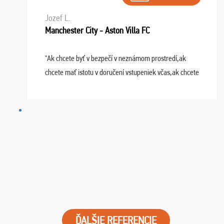
Jozef L.
Manchester City - Aston Villa FC
"Ak chcete byť v bezpečí v neznámom prostredí,ak
chcete mať istotu v doručení vstupeniek včas,ak chcete
mať podporu,férové jednanie,tak voľte spoločnosť
FUTBALOVÝ SEN! Ja im ďakujem za 2 obrovské z ...
ĎALŠIE REFERENCIE