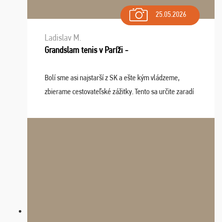
25.05.2026
Ladislav M.
Grandslam tenis v Paríži -
Bolí sme asi najstarší z SK a ešte kým vládzeme,
zbierame cestovateľské zážitky. Tento sa určite zaradí
do top desiatky a na popredné miesto vďaka prajnosti
osudu - pohodový šefík Meďo, dobrá parti ...