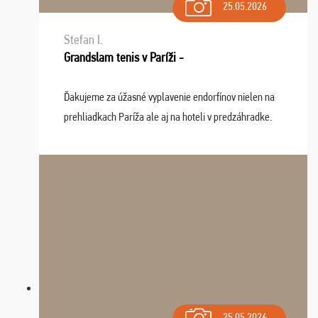
25.05.2026
Stefan I.
Grandslam tenis v Paríži -
Ďakujeme za úžasné vyplavenie endorfínov nielen na
prehliadkach Paríža ale aj na hoteli v predzáhradke.
Zišla sa tam skvelá partia ľudí a dlho budeme na Vás
spomínať a zväžujeme repete budúci rok : ...
25.05.2026