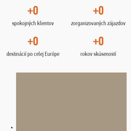
+0
+0
spokojných klientov
zorganizovaných zájazdov
+0
+0
destinácií po celej Európe
rokov skúseností