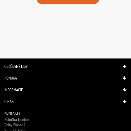
OBĽÚBENÉ LIGY
PONUKA
INFORMÁCIE
O NÁS
KONTAKTY
Pobočka Trenčín:
Dolný Šianec 2
911 01 Trenčín