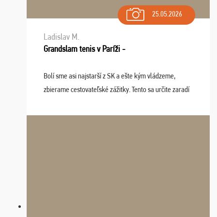
25.05.2026
Ladislav M.
Grandslam tenis v Paríži -
Bolí sme asi najstarší z SK a ešte kým vládzeme,
zbierame cestovateľské zážitky. Tento sa určite zaradí
do top desiatky a na popredné miesto vďaka prajnosti
osudu - pohodový šefík Meďo, dobrá parti ...