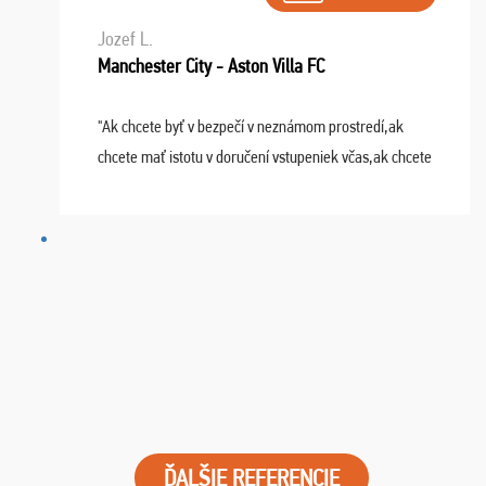
Jozef L.
Manchester City - Aston Villa FC
"Ak chcete byť v bezpečí v neznámom prostredí,ak
chcete mať istotu v doručení vstupeniek včas,ak chcete
mať podporu,férové jednanie,tak voľte spoločnosť
FUTBALOVÝ SEN! Ja im ďakujem za 2 obrovské z ...
ĎALŠIE REFERENCIE