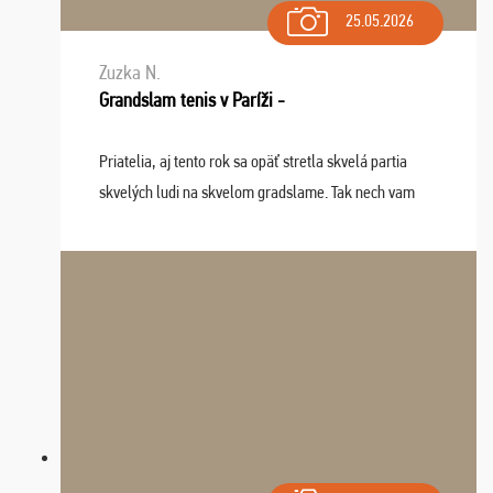
25.05.2026
Zuzka N.
Grandslam tenis v Paríži -
Priatelia, aj tento rok sa opäť stretla skvelá partia
skvelých ludi na skvelom gradslame. Tak nech vam
tieto zážitky ostanú krásnou spomienkou a naladením
sa na budúci rok. Prajem vam este veľa ta ...