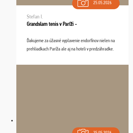
25.05.2026
Stefan I.
Grandslam tenis v Paríži -
Ďakujeme za úžasné vyplavenie endorfínov nielen na
prehliadkach Paríža ale aj na hoteli v predzáhradke.
Zišla sa tam skvelá partia ľudí a dlho budeme na Vás
spomínať a zväžujeme repete budúci rok : ...
25.05.2026