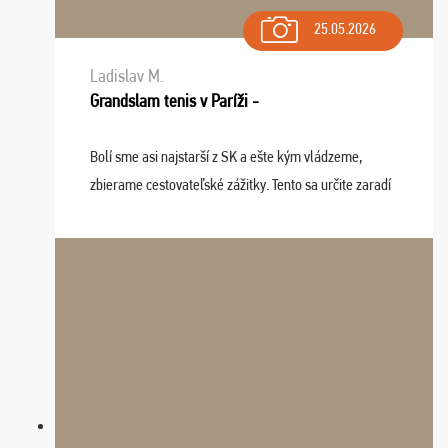
25.05.2026
Ladislav M.
Grandslam tenis v Paríži -
Bolí sme asi najstarší z SK a ešte kým vládzeme,
zbierame cestovateľské zážitky. Tento sa určite zaradí
do top desiatky a na popredné miesto vďaka prajnosti
osudu - pohodový šefík Meďo, dobrá parti ...