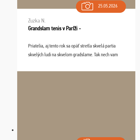
25.05.2026
Zuzka N.
Grandslam tenis v Paríži -
Priatelia, aj tento rok sa opäť stretla skvelá partia
skvelých ludi na skvelom gradslame. Tak nech vam
tieto zážitky ostanú krásnou spomienkou a naladením
sa na budúci rok. Prajem vam este veľa ta ...