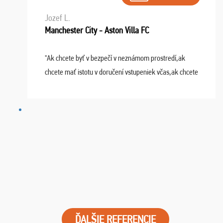
Jozef L.
Manchester City - Aston Villa FC
"Ak chcete byť v bezpečí v neznámom prostredí,ak
chcete mať istotu v doručení vstupeniek včas,ak chcete
mať podporu,férové jednanie,tak voľte spoločnosť
FUTBALOVÝ SEN! Ja im ďakujem za 2 obrovské z ...
ĎALŠIE REFERENCIE