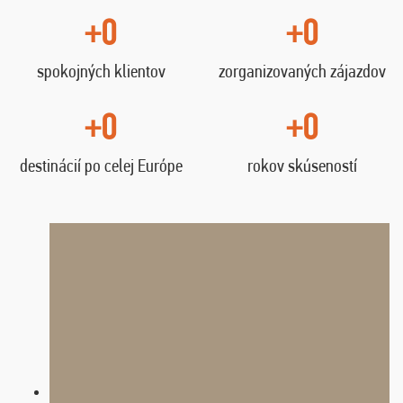
+0
+0
spokojných klientov
zorganizovaných zájazdov
+0
+0
destinácií po celej Európe
rokov skúseností