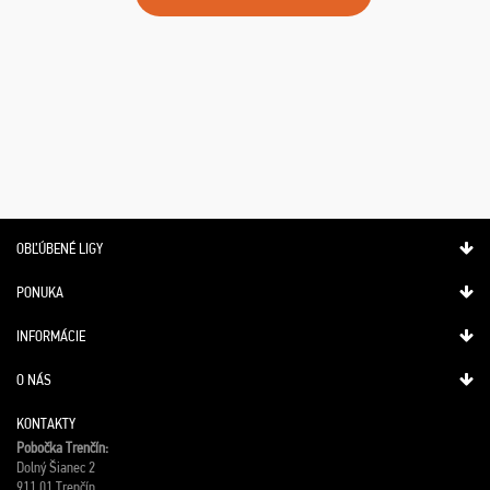
OBĽÚBENÉ LIGY
PONUKA
INFORMÁCIE
O NÁS
KONTAKTY
Pobočka Trenčín:
Dolný Šianec 2
911 01 Trenčín