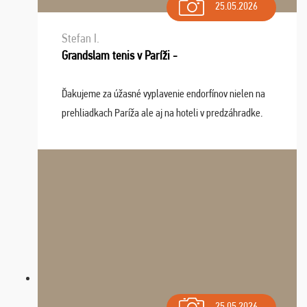
25.05.2026
Stefan I.
Grandslam tenis v Paríži -
Ďakujeme za úžasné vyplavenie endorfínov nielen na
prehliadkach Paríža ale aj na hoteli v predzáhradke.
Zišla sa tam skvelá partia ľudí a dlho budeme na Vás
spomínať a zväžujeme repete budúci rok : ...
25.05.2026