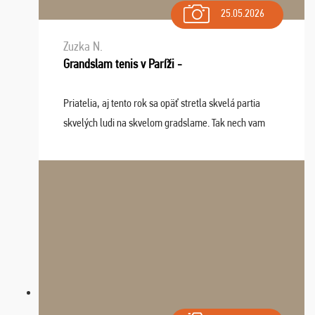
25.05.2026
Zuzka N.
Grandslam tenis v Paríži -
Priatelia, aj tento rok sa opäť stretla skvelá partia
skvelých ludi na skvelom gradslame. Tak nech vam
tieto zážitky ostanú krásnou spomienkou a naladením
sa na budúci rok. Prajem vam este veľa ta ...