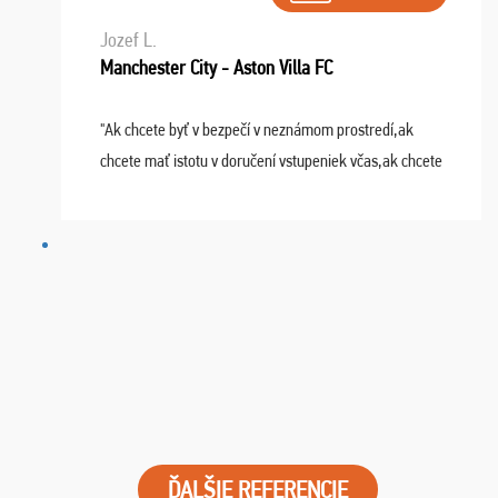
Jozef L.
Manchester City - Aston Villa FC
"Ak chcete byť v bezpečí v neznámom prostredí,ak
chcete mať istotu v doručení vstupeniek včas,ak chcete
mať podporu,férové jednanie,tak voľte spoločnosť
FUTBALOVÝ SEN! Ja im ďakujem za 2 obrovské z ...
ĎALŠIE REFERENCIE