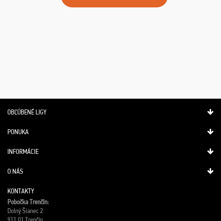
OBĽÚBENÉ LIGY
PONUKA
INFORMÁCIE
O NÁS
KONTAKTY
Pobočka Trenčín:
Dolný Šianec 2
911 01 Trenčín