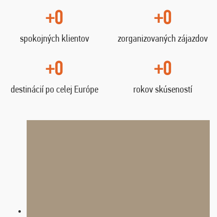
+0
+0
spokojných klientov
zorganizovaných zájazdov
+0
+0
destinácií po celej Európe
rokov skúseností