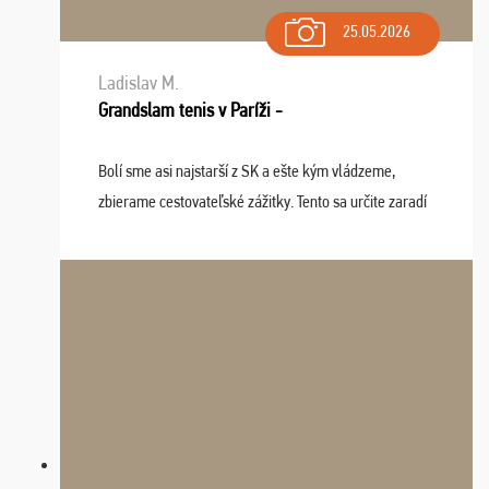
25.05.2026
Ladislav M.
Grandslam tenis v Paríži -
Bolí sme asi najstarší z SK a ešte kým vládzeme,
zbierame cestovateľské zážitky. Tento sa určite zaradí
do top desiatky a na popredné miesto vďaka prajnosti
osudu - pohodový šefík Meďo, dobrá parti ...