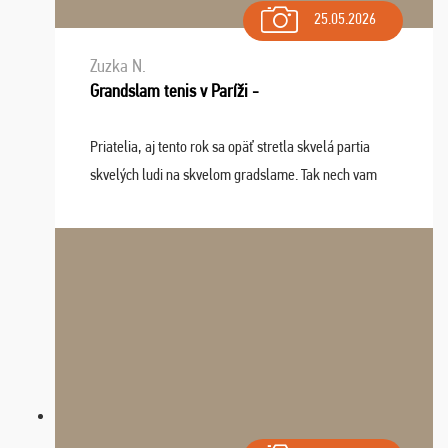
25.05.2026
Zuzka N.
Grandslam tenis v Paríži -
Priatelia, aj tento rok sa opäť stretla skvelá partia
skvelých ludi na skvelom gradslame. Tak nech vam
tieto zážitky ostanú krásnou spomienkou a naladením
sa na budúci rok. Prajem vam este veľa ta ...