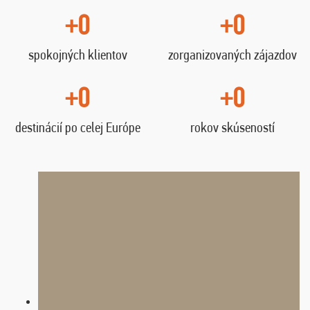
+0
+0
spokojných klientov
zorganizovaných zájazdov
+0
+0
destinácií po celej Európe
rokov skúseností