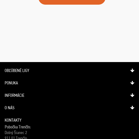
OBĽÚBENÉ LIGY
PONUKA
INFORMÁCIE
O NÁS
KONTAKTY
Pobočka Trenčín:
Dolný Šianec 2
911 01 Trenčín