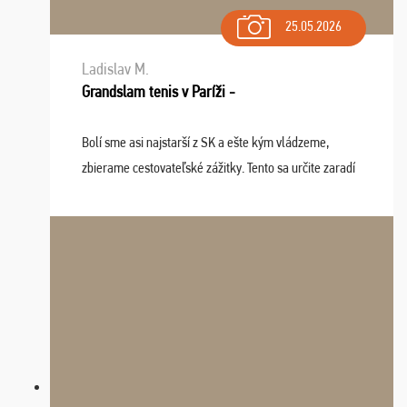
25.05.2026
Ladislav M.
Grandslam tenis v Paríži -
Bolí sme asi najstarší z SK a ešte kým vládzeme,
zbierame cestovateľské zážitky. Tento sa určite zaradí
do top desiatky a na popredné miesto vďaka prajnosti
osudu - pohodový šefík Meďo, dobrá parti ...