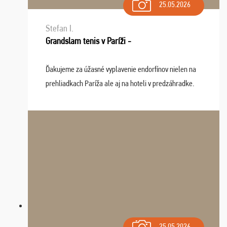
25.05.2026
Stefan I.
Grandslam tenis v Paríži -
Ďakujeme za úžasné vyplavenie endorfínov nielen na
prehliadkach Paríža ale aj na hoteli v predzáhradke.
Zišla sa tam skvelá partia ľudí a dlho budeme na Vás
spomínať a zväžujeme repete budúci rok : ...
25.05.2026