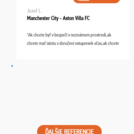
Jozef L.
Manchester City - Aston Villa FC
"Ak chcete byť v bezpečí v neznámom prostredí,ak
chcete mať istotu v doručení vstupeniek včas,ak chcete
mať podporu,férové jednanie,tak voľte spoločnosť
FUTBALOVÝ SEN! Ja im ďakujem za 2 obrovské z ...
ĎALŠIE REFERENCIE