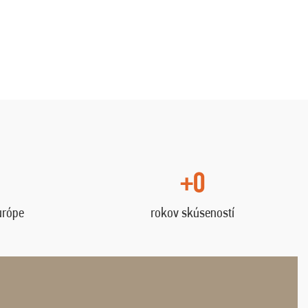
+0
urópe
rokov skúseností