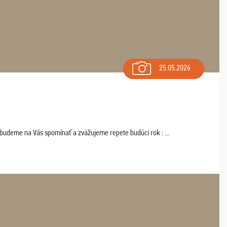
25.05.2026
 budeme na Vás spomínať a zväžujeme repete budúci rok : ...