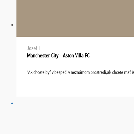
Jozef L.
Manchester City - Aston Villa FC
"Ak chcete byť v bezpečí v neznámom prostredí,ak chcete mať i