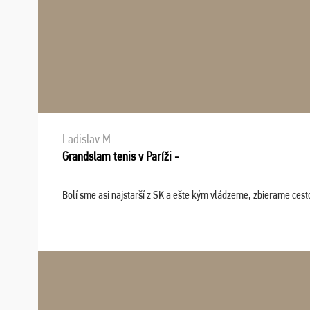
Ladislav M.
Grandslam tenis v Paríži -
Bolí sme asi najstarší z SK a ešte kým vládzeme, zbierame cesto