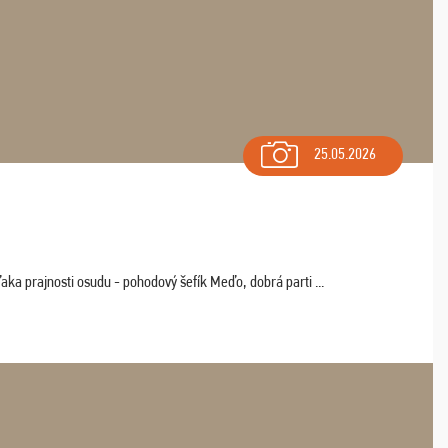
25.05.2026
aka prajnosti osudu - pohodový šefík Meďo, dobrá parti ...