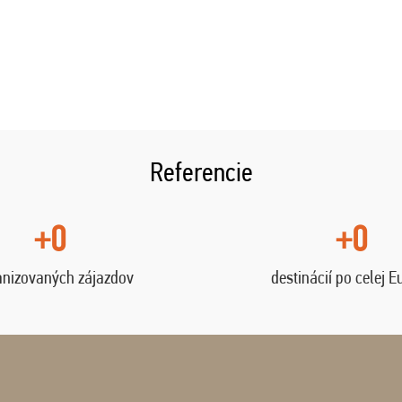
Referencie
+0
+0
anizovaných zájazdov
destinácií po celej E