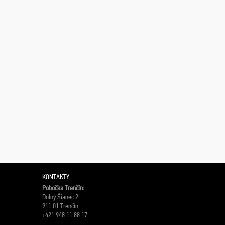
KONTAKTY
Pobočka Trenčín:
Dolný Šianec 2
911 01 Trenčín
+421 948 11 88 17