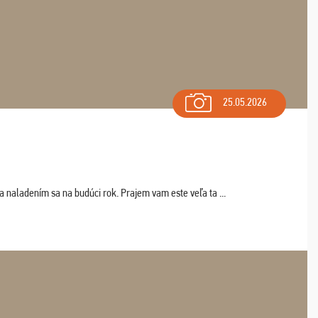
25.05.2026
a naladením sa na budúci rok. Prajem vam este veľa ta ...