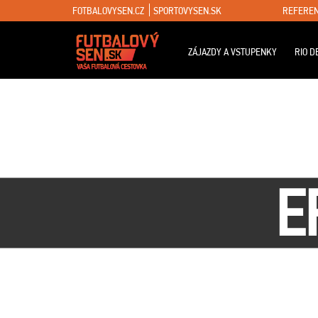
FOTBALOVYSEN.CZ
SPORTOVYSEN.SK
REFEREN
ZÁJAZDY A VSTUPENKY
RIO D
E