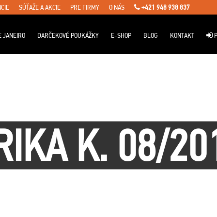
CIE
SÚŤAŽE A AKCIE
PRE FIRMY
O NÁS
+421 948 938 837
E JANEIRO
DARČEKOVÉ POUKÁŽKY
E-SHOP
BLOG
KONTAKT
P
RIKA K. 08/20