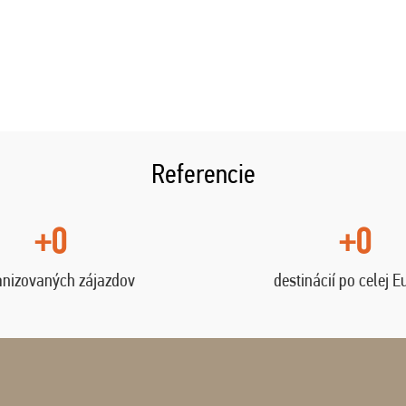
Referencie
+0
+0
anizovaných zájazdov
destinácií po celej E