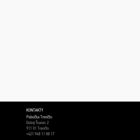
KONTAKTY
Pobočka Trenčín:
Dolný Šianec 2
911 01 Trenčín
+421 948 11 88 17