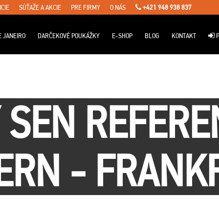
CIE
SÚŤAŽE A AKCIE
PRE FIRMY
O NÁS
+421 948 938 837
E JANEIRO
DARČEKOVÉ POUKÁŽKY
E-SHOP
BLOG
KONTAKT
P
 SEN REFEREN
ERN - FRANK