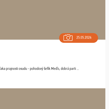
25.05.2026
aka prajnosti osudu - pohodový šefík Meďo, dobrá parti ...