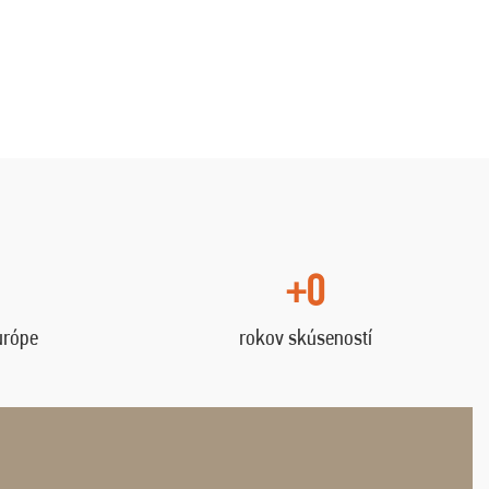
+0
urópe
rokov skúseností