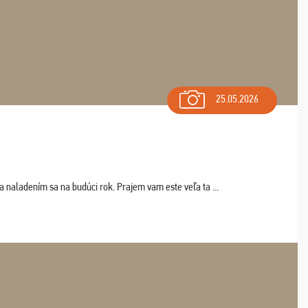
25.05.2026
a naladením sa na budúci rok. Prajem vam este veľa ta ...