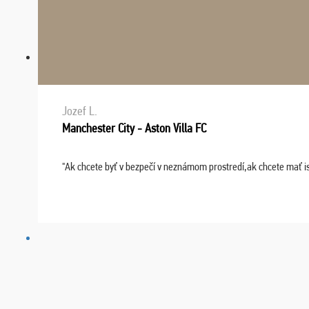
Jozef L.
Manchester City - Aston Villa FC
"Ak chcete byť v bezpečí v neznámom prostredí,ak chcete mať i