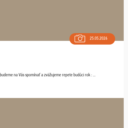
25.05.2026
 budeme na Vás spomínať a zväžujeme repete budúci rok : ...