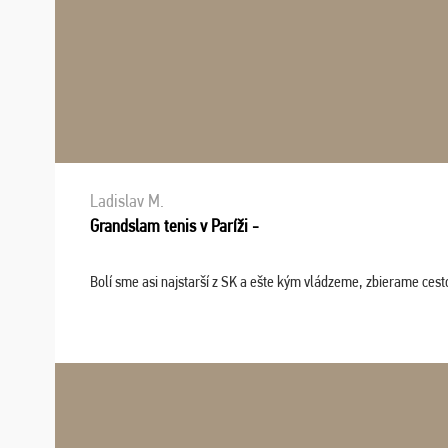
Ladislav M.
Grandslam tenis v Paríži -
Bolí sme asi najstarší z SK a ešte kým vládzeme, zbierame cesto