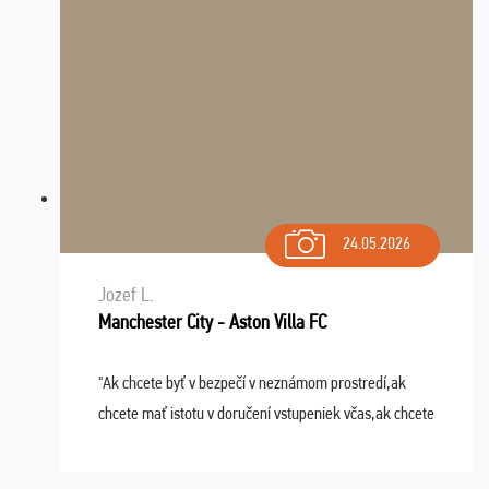
24.05.2026
Jozef L.
Manchester City - Aston Villa FC
"Ak chcete byť v bezpečí v neznámom prostredí,ak
chcete mať istotu v doručení vstupeniek včas,ak chcete
mať podporu,férové jednanie,tak voľte spoločnosť
FUTBALOVÝ SEN! Ja im ďakujem za 2 obrovské z ...