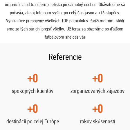
organizácia od transferu z letiska po samotný odchod. Obávali sme sa
počasia, ale aj toto nám vyšlo, po celý čas jasno a +16 stupňov.
Vynikajúce prepojenie všetkých TOP pamiatok v Paríži metrom, stihli
sme za tých pár dní prejsť všetky. Už teraz sa obzeráme po ďalšom
futbalovom sne cez vás
Referencie
+0
+0
spokojných klientov
zorganizovaných zájazdov
+0
+0
destinácií po celej Európe
rokov skúseností