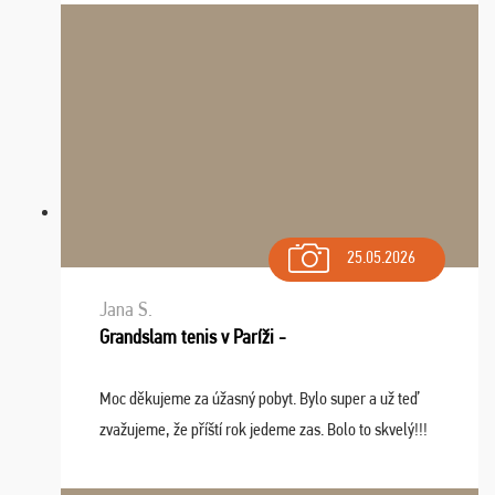
spomínať a zväžujeme repete budúci rok : ...
25.05.2026
Jana S.
Grandslam tenis v Paríži -
Moc děkujeme za úžasný pobyt. Bylo super a už teď
zvažujeme, že příští rok jedeme zas. Bolo to skvelý!!!