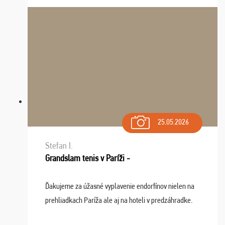
sa na budúci rok. Prajem vam este veľa ta ...
25.05.2026
Stefan I.
Grandslam tenis v Paríži -
Ďakujeme za úžasné vyplavenie endorfínov nielen na
prehliadkach Paríža ale aj na hoteli v predzáhradke.
Zišla sa tam skvelá partia ľudí a dlho budeme na Vás