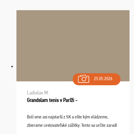
25.05.2026
Ladislav M.
Grandslam tenis v Paríži -
Bolí sme asi najstarší z SK a ešte kým vládzeme,
zbierame cestovateľské zážitky. Tento sa určite zaradí
do top desiatky a na popredné miesto vďaka prajnosti