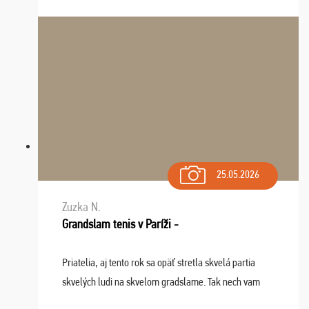
osudu - pohodový šefík Meďo, dobrá parti ...
25.05.2026
Zuzka N.
Grandslam tenis v Paríži -
Priatelia, aj tento rok sa opäť stretla skvelá partia
skvelých ludi na skvelom gradslame. Tak nech vam
tieto zážitky ostanú krásnou spomienkou a naladením