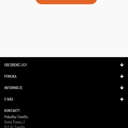
OBĽÚBENÉ LIGY
PONUKA
INFORMÁCIE
O NÁS
KONTAKTY
Pobočka Trenčín:
Dolný Šianec 2
911 01 Trenčín