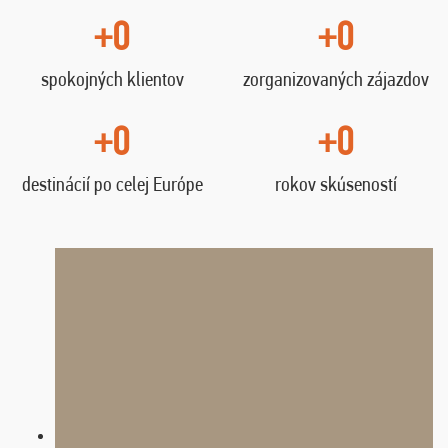
+0
+0
spokojných klientov
zorganizovaných zájazdov
+0
+0
destinácií po celej Európe
rokov skúseností