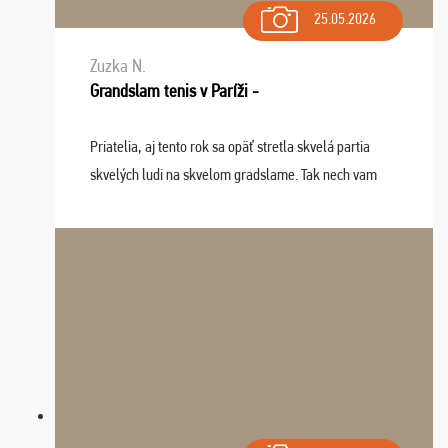
25.05.2026
Zuzka N.
Grandslam tenis v Paríži -
Priatelia, aj tento rok sa opäť stretla skvelá partia
skvelých ludi na skvelom gradslame. Tak nech vam
tieto zážitky ostanú krásnou spomienkou a naladením
sa na budúci rok. Prajem vam este veľa ta ...