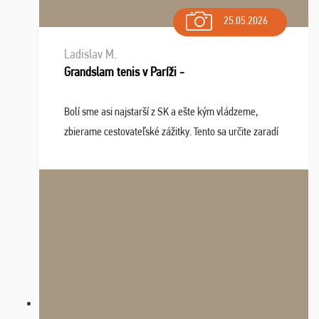
25.05.2026
Ladislav M.
Grandslam tenis v Paríži -
Bolí sme asi najstarší z SK a ešte kým vládzeme,
zbierame cestovateľské zážitky. Tento sa určite zaradí
do top desiatky a na popredné miesto vďaka prajnosti
osudu - pohodový šefík Meďo, dobrá parti ...