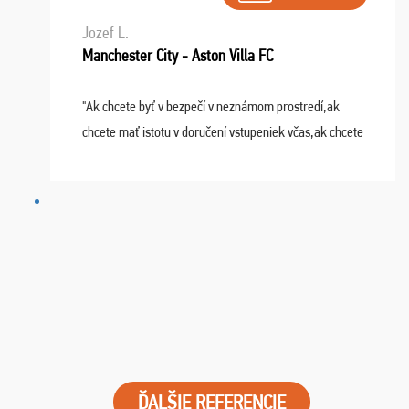
Jozef L.
Manchester City - Aston Villa FC
"Ak chcete byť v bezpečí v neznámom prostredí,ak
chcete mať istotu v doručení vstupeniek včas,ak chcete
mať podporu,férové jednanie,tak voľte spoločnosť
FUTBALOVÝ SEN! Ja im ďakujem za 2 obrovské z ...
ĎALŠIE REFERENCIE