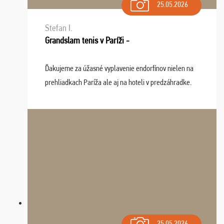
25.05.2026
Stefan I.
Grandslam tenis v Paríži -
Ďakujeme za úžasné vyplavenie endorfínov nielen na
prehliadkach Paríža ale aj na hoteli v predzáhradke.
Zišla sa tam skvelá partia ľudí a dlho budeme na Vás
spomínať a zväžujeme repete budúci rok : ...
25.05.2026