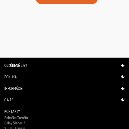
OBĽÚBENÉ LIGY
PONUKA
INFORMÁCIE
O NÁS
KONTAKTY
Pobočka Trenčín:
Dolný Šianec 2
911 01 Trenčín