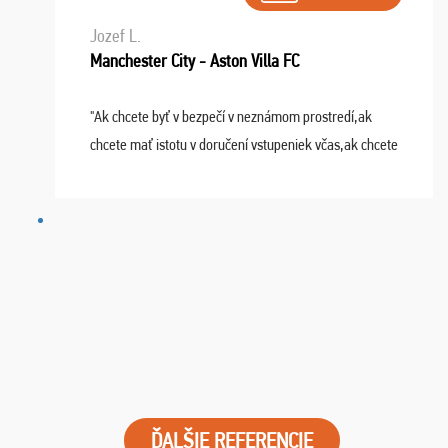
Jozef L.
Manchester City - Aston Villa FC
"Ak chcete byť v bezpečí v neznámom prostredí,ak
chcete mať istotu v doručení vstupeniek včas,ak chcete
mať podporu,férové jednanie,tak voľte spoločnosť
FUTBALOVÝ SEN! Ja im ďakujem za 2 obrovské z ...
ĎALŠIE REFERENCIE