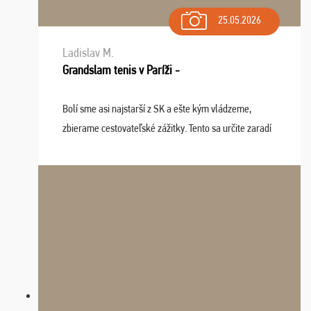
25.05.2026
Ladislav M.
Grandslam tenis v Paríži -
Bolí sme asi najstarší z SK a ešte kým vládzeme,
zbierame cestovateľské zážitky. Tento sa určite zaradí
do top desiatky a na popredné miesto vďaka prajnosti
osudu - pohodový šefík Meďo, dobrá parti ...