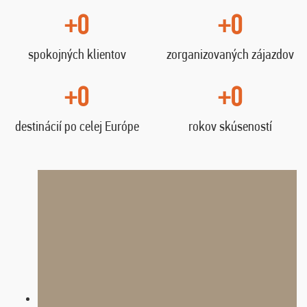
+0
+0
spokojných klientov
zorganizovaných zájazdov
+0
+0
destinácií po celej Európe
rokov skúseností