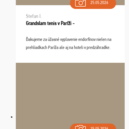
25.05.2026
Stefan I.
Grandslam tenis v Paríži -
Ďakujeme za úžasné vyplavenie endorfínov nielen na
prehliadkach Paríža ale aj na hoteli v predzáhradke.
Zišla sa tam skvelá partia ľudí a dlho budeme na Vás
spomínať a zväžujeme repete budúci rok : ...
25.05.2026