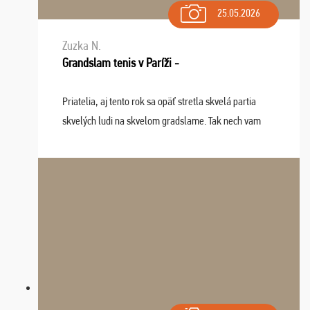
25.05.2026
Zuzka N.
Grandslam tenis v Paríži -
Priatelia, aj tento rok sa opäť stretla skvelá partia
skvelých ludi na skvelom gradslame. Tak nech vam
tieto zážitky ostanú krásnou spomienkou a naladením
sa na budúci rok. Prajem vam este veľa ta ...