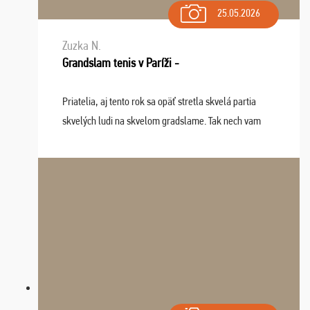
25.05.2026
Zuzka N.
Grandslam tenis v Paríži -
Priatelia, aj tento rok sa opäť stretla skvelá partia
skvelých ludi na skvelom gradslame. Tak nech vam
tieto zážitky ostanú krásnou spomienkou a naladením
sa na budúci rok. Prajem vam este veľa ta ...