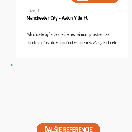
Jozef L.
Manchester City - Aston Villa FC
"Ak chcete byť v bezpečí v neznámom prostredí,ak
chcete mať istotu v doručení vstupeniek včas,ak chcete
mať podporu,férové jednanie,tak voľte spoločnosť
FUTBALOVÝ SEN! Ja im ďakujem za 2 obrovské z ...
ĎALŠIE REFERENCIE