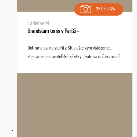
25.05.2026
Ladislav M.
Grandslam tenis v Paríži -
Bolí sme asi najstarší z SK a ešte kým vládzeme,
zbierame cestovateľské zážitky. Tento sa určite zaradí
do top desiatky a na popredné miesto vďaka prajnosti
osudu - pohodový šefík Meďo, dobrá parti ...