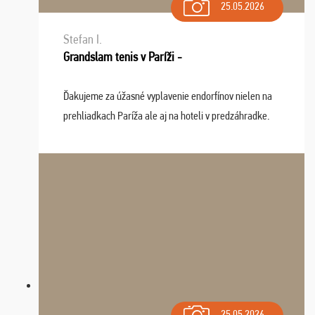
25.05.2026
Stefan I.
Grandslam tenis v Paríži -
Ďakujeme za úžasné vyplavenie endorfínov nielen na
prehliadkach Paríža ale aj na hoteli v predzáhradke.
Zišla sa tam skvelá partia ľudí a dlho budeme na Vás
spomínať a zväžujeme repete budúci rok : ...
25.05.2026