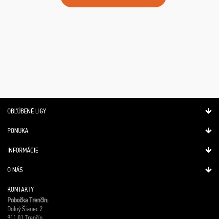
OBĽÚBENÉ LIGY
PONUKA
INFORMÁCIE
O NÁS
KONTAKTY
Pobočka Trenčín:
Dolný Šianec 2
911 01 Trenčín