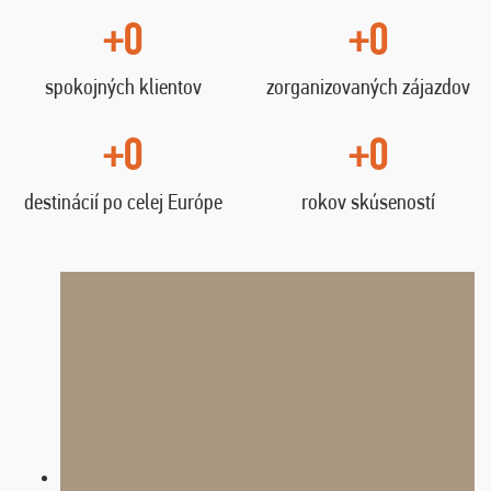
+0
+0
spokojných klientov
zorganizovaných zájazdov
+0
+0
destinácií po celej Európe
rokov skúseností