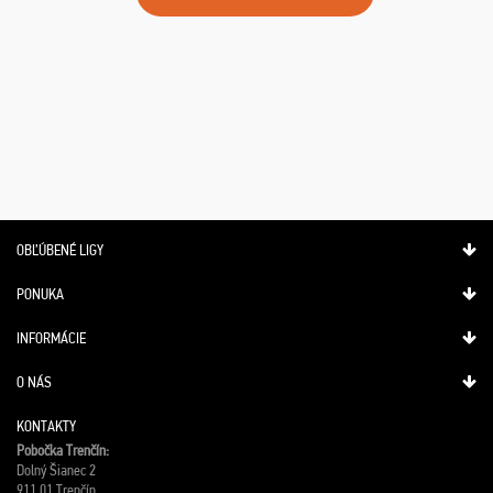
OBĽÚBENÉ LIGY
PONUKA
INFORMÁCIE
O NÁS
KONTAKTY
Pobočka Trenčín:
Dolný Šianec 2
911 01 Trenčín