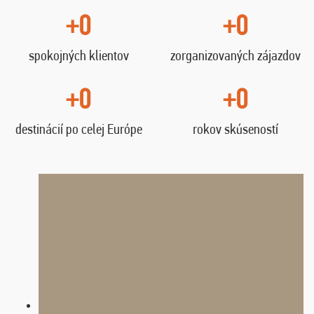
+0
+0
spokojných klientov
zorganizovaných zájazdov
+0
+0
destinácií po celej Európe
rokov skúseností