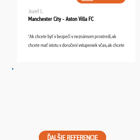
Jozef L.
Manchester City - Aston Villa FC
"Ak chcete byť v bezpečí v neznámom prostredí,ak
chcete mať istotu v doručení vstupeniek včas,ak chcete
mať podporu,férové jednanie,tak voľte spoločnosť
FUTBALOVÝ SEN! Ja im ďakujem za 2 obrovské z ...
ĎALŠIE REFERENCIE