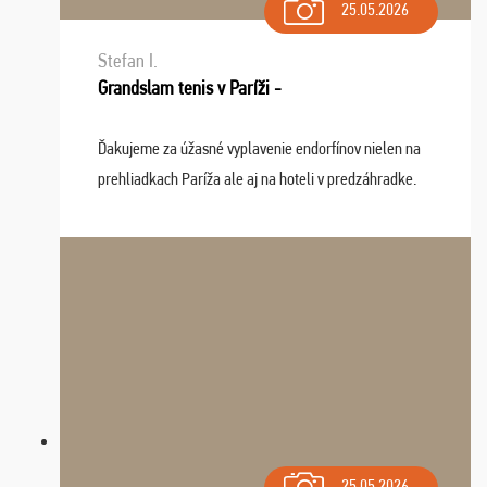
25.05.2026
Stefan I.
Grandslam tenis v Paríži -
Ďakujeme za úžasné vyplavenie endorfínov nielen na
prehliadkach Paríža ale aj na hoteli v predzáhradke.
Zišla sa tam skvelá partia ľudí a dlho budeme na Vás
spomínať a zväžujeme repete budúci rok : ...
25.05.2026