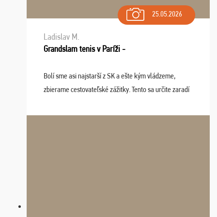
25.05.2026
Ladislav M.
Grandslam tenis v Paríži -
Bolí sme asi najstarší z SK a ešte kým vládzeme,
zbierame cestovateľské zážitky. Tento sa určite zaradí
do top desiatky a na popredné miesto vďaka prajnosti
osudu - pohodový šefík Meďo, dobrá parti ...