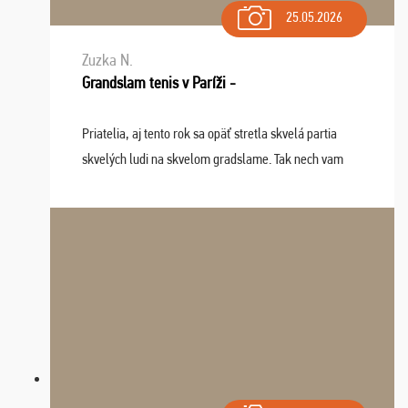
25.05.2026
Zuzka N.
Grandslam tenis v Paríži -
Priatelia, aj tento rok sa opäť stretla skvelá partia
skvelých ludi na skvelom gradslame. Tak nech vam
tieto zážitky ostanú krásnou spomienkou a naladením
sa na budúci rok. Prajem vam este veľa ta ...