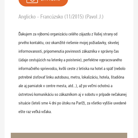
Anglicko - Francúzsko (11/2015) (Pavol J.)
Ďakujem za výbornú organizáciu celého zájazdu z Vašej strany od
prvého kontaktu, cez okamžité riešenie mojej požiadavky, skvelej
informovanosti, pripomenutia povinnosti zákazníka v správny čas
(údaje cestujúcich na letenky a poistenie), perfektne vypracovaného
informačného sprievodcu, kvôli ceste z letiska na hotel a späť (nebolo
potrebné zisťovať linku autobusu, metra, lokalizáciu, hotela, štadióna
ale aj pamiatok v centre mesta, atd...), až po veľmi ochotnú a
ústretovú komunikáciu so zákazníkom aj v sobotu v prípade nečakanej
situácie (leteli sme 4 dni po útoku na Paríž), za všetko vyššie uvedené
ešte raz veľká vďaka.