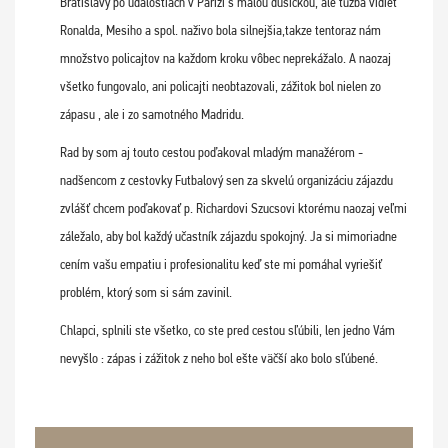
Bratislavy po udalostiach v Paríži s malou dušičkou, ale túžba vidieť
Ronalda, Mesiho a spol. naživo bola silnejšia,takze tentoraz nám
množstvo policajtov na každom kroku vôbec neprekážalo. A naozaj
všetko fungovalo, ani policajti neobtazovali, zážitok bol nielen zo
zápasu , ale i zo samotného Madridu.
Rad by som aj touto cestou poďakoval mladým manažérom -
nadšencom z cestovky Futbalový sen za skvelú organizáciu zájazdu
zvlášť chcem poďakovať p. Richardovi Szucsovi ktorému naozaj veľmi
záležalo, aby bol každý učastník zájazdu spokojný. Ja si mimoriadne
cením vašu empatiu i profesionalitu keď ste mi pomáhal vyriešiť
problém, ktorý som si sám zavinil.
Chlapci, splnili ste všetko, co ste pred cestou sľúbili, len jedno Vám
nevyšlo : zápas i zážitok z neho bol ešte väčší ako bolo sľúbené.