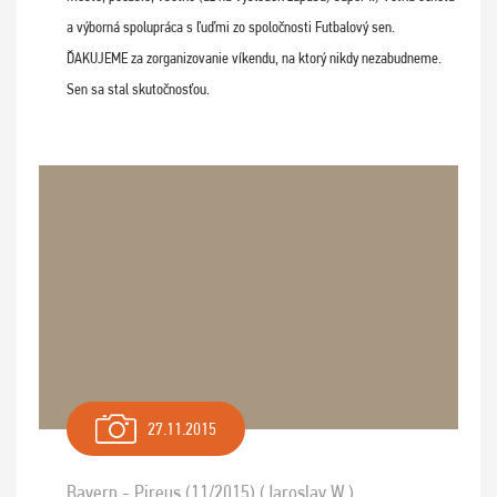
a výborná spolupráca s ľuďmi zo spoločnosti Futbalový sen.
ĎAKUJEME za zorganizovanie víkendu, na ktorý nikdy nezabudneme.
Sen sa stal skutočnosťou.
27.11.2015
Bayern - Pireus (11/2015) (Jaroslav W.)