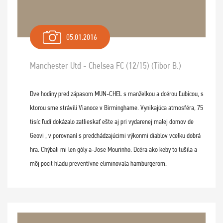
05.01.2016
Manchester Utd - Chelsea FC (12/15) (Tibor B.)
Dve hodiny pred zápasom MUN-CHEL s manželkou a dcérou Ľubicou, s
ktorou sme strávili Vianoce v Birminghame. Vynikajúca atmosféra, 75
tisíc ľudí dokázalo zatlieskať ešte aj pri vydarenej malej domov de
Geovi , v porovnaní s predchádzajúcimi výkonmi diablov vcelku dobrá
hra. Chýbali mi len góly a-Jose Mourinho. Dcéra ako keby to tušila a
môj pocit hladu preventívne eliminovala hamburgerom.