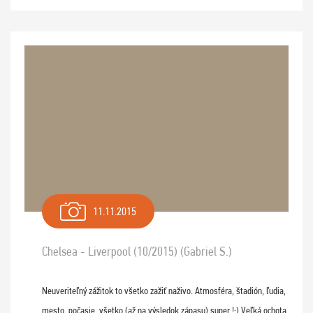
11.11.2015
Chelsea - Liverpool (10/2015) (Gabriel S.)
Neuveriteľný zážitok to všetko zažiť naživo. Atmosféra, štadión, ľudia,
mesto, počasie, všetko (až na výsledok zápasu) super !:) Veľká ochota