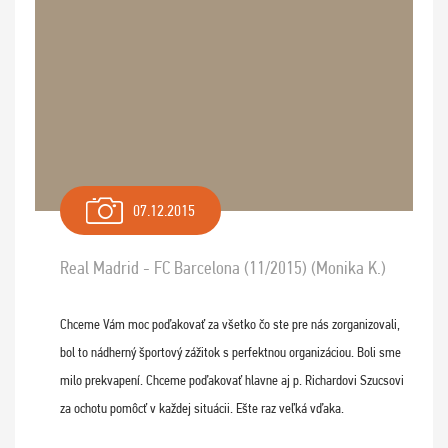
07.12.2015
Real Madrid - FC Barcelona (11/2015) (Monika K.)
Chceme Vám moc poďakovať za všetko čo ste pre nás zorganizovali,
bol to nádherný športový zážitok s perfektnou organizáciou. Boli sme
milo prekvapení. Chceme poďakovať hlavne aj p. Richardovi Szucsovi
za ochotu pomôcť v každej situácii. Ešte raz veľká vďaka.