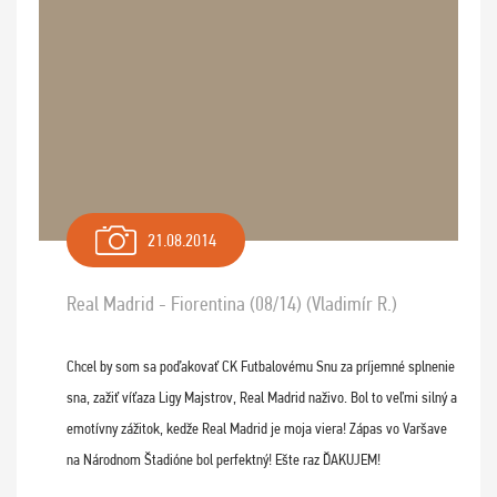
21.08.2014
Real Madrid - Fiorentina (08/14) (Vladimír R.)
Chcel by som sa poďakovať CK Futbalovému Snu za príjemné splnenie
sna, zažiť víťaza Ligy Majstrov, Real Madrid naživo. Bol to veľmi silný a
emotívny zážitok, kedže Real Madrid je moja viera! Zápas vo Varšave
na Národnom Štadióne bol perfektný! Ešte raz ĎAKUJEM!