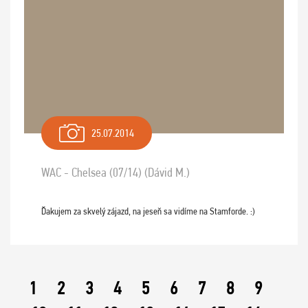
25.07.2014
WAC - Chelsea (07/14) (Dávid M.)
Ďakujem za skvelý zájazd, na jeseň sa vidíme na Stamforde. :)
1
2
3
4
5
6
7
8
9