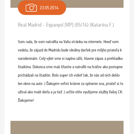
23.05.2014
Real Madrid - Espanyol [VIP] (05/14) (Katarína F.)
Som rada, že som natrafila na Vašu stránku na internete. Hneď som
vedela, že zájazd do Madridu bude ideálny darček pre môjho priateľa k
narodeninám. Celý výlet sme si naplno užili, hlavne zápas a prehliadku
štadióna. Dokonca sme mali šťastie a natrafili na hráčov ako postupne
prichádzali na štadión. Bolo super ich vidieť tak, že nás od nich delilo
len okno na aute :) Ďakujem veľmi krásne za splnenie sna, priateľ si to
užíval ako malé dieťa a ja tiež :) určite ešte využijeme služby Vašej CK.
Ďakujeme!