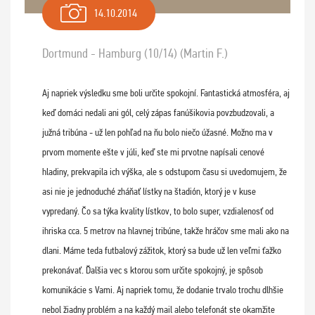
14.10.2014
Dortmund - Hamburg (10/14) (Martin F.)
Aj napriek výsledku sme boli určite spokojní. Fantastická atmosféra, aj
keď domáci nedali ani gól, celý zápas fanúšikovia povzbudzovali, a
južná tribúna - už len pohľad na ňu bolo niečo úžasné. Možno ma v
prvom momente ešte v júli, keď ste mi prvotne napísali cenové
hladiny, prekvapila ich výška, ale s odstupom času si uvedomujem, že
asi nie je jednoduché zháňať lístky na štadión, ktorý je v kuse
vypredaný. Čo sa týka kvality lístkov, to bolo super, vzdialenosť od
ihriska cca. 5 metrov na hlavnej tribúne, takže hráčov sme mali ako na
dlani. Máme teda futbalový zážitok, ktorý sa bude už len veľmi ťažko
prekonávať. Ďalšia vec s ktorou som určite spokojný, je spôsob
komunikácie s Vami. Aj napriek tomu, že dodanie trvalo trochu dlhšie
nebol žiadny problém a na každý mail alebo telefonát ste okamžite