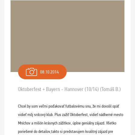
08.10.2014
Oktoberfest + Bayern - Hannover (10/14) (Tomáš B.)
Chcel by som veľmi poďakovať futbalovému snu, že mi dovolil opäť
vidieť môj srdcový klub. Plus zažiť Oktoberfest, vidieť nádherné mesto
Mníchov a milión krásnych zážitkov, úplne geniálny zájazd. Všetko
poriešené do detailov,takto si predstavujem kvalitný zájazd pre