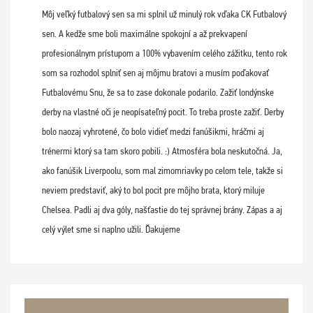
Môj veľký futbalový sen sa mi splnil už minulý rok vďaka CK Futbalový
sen. A kedže sme boli maximálne spokojní a až prekvapení
profesionálnym prístupom a 100% vybavením celého zážitku, tento rok
som sa rozhodol splniť sen aj môjmu bratovi a musím poďakovať
Futbalovému Snu, že sa to zase dokonale podarilo. Zažiť londýnske
derby na vlastné oči je neopísateľný pocit. To treba proste zažiť. Derby
bolo naozaj vyhrotené, čo bolo vidieť medzi fanúšikmi, hráčmi aj
trénermi ktorý sa tam skoro pobili. :) Atmosféra bola neskutočná. Ja,
ako fanúšik Liverpoolu, som mal zimomriavky po celom tele, takže si
neviem predstaviť, aký to bol pocit pre môjho brata, ktorý miluje
Chelsea. Padli aj dva góly, našťastie do tej správnej brány. Zápas a aj
celý výlet sme si naplno užili. Ďakujeme