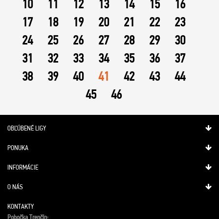
10
11
12
13
14
15
16
17
18
19
20
21
22
23
24
25
26
27
28
29
30
31
32
33
34
35
36
37
38
39
40
41
42
43
44
45
46
OBĽÚBENÉ LIGY
PONUKA
INFORMÁCIE
O NÁS
KONTAKTY
Pobočka Trenčín: