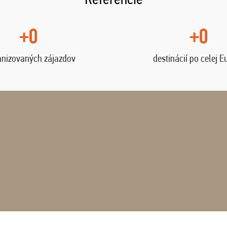
+0
+0
anizovaných zájazdov
destinácií po celej E