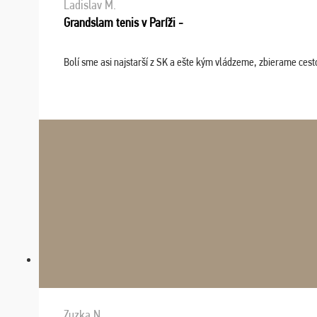
Ladislav M.
Grandslam tenis v Paríži -
Bolí sme asi najstarší z SK a ešte kým vládzeme, zbierame cesto
Zuzka N.