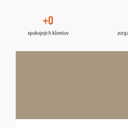
+0
spokojných klientov
zorg