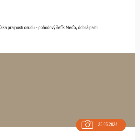
aka prajnosti osudu - pohodový šefík Meďo, dobrá parti ...
25.05.2026