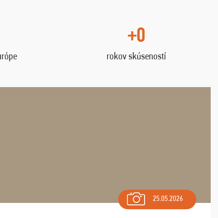
+0
urópe
rokov skúseností
25.05.2026