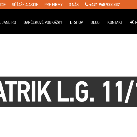
CIE
SÚŤAŽE A AKCIE
PRE FIRMY
O NÁS
+421 948 938 837
E JANEIRO
DARČEKOVÉ POUKÁŽKY
E-SHOP
BLOG
KONTAKT
P
ATRIK L.G. 11/