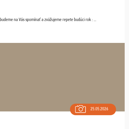
 budeme na Vás spomínať a zväžujeme repete budúci rok : ...
25.05.2026