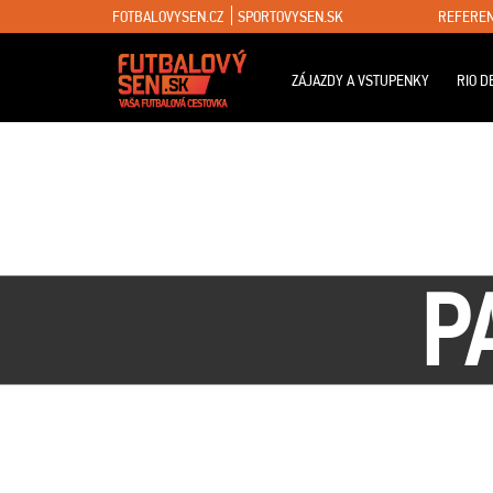
FOTBALOVYSEN.CZ
SPORTOVYSEN.SK
REFEREN
ZÁJAZDY A VSTUPENKY
RIO D
P