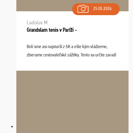
25.05.2026
Ladislav M.
Grandslam tenis v Paríži -
Bolí sme asi najstarší z SK a ešte kým vládzeme,
zbierame cestovateľské zážitky. Tento sa určite zaradí
do top desiatky a na popredné miesto vďaka prajnosti
osudu - pohodový šefík Meďo, dobrá parti ...