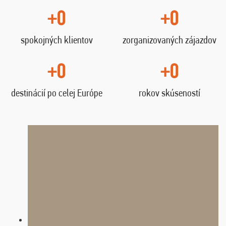
+0
+0
spokojných klientov
zorganizovaných zájazdov
+0
+0
destinácií po celej Európe
rokov skúseností