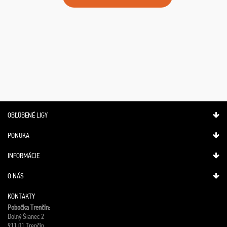
OBĽÚBENÉ LIGY
PONUKA
INFORMÁCIE
O NÁS
KONTAKTY
Pobočka Trenčín:
Dolný Šianec 2
911 01 Trenčín