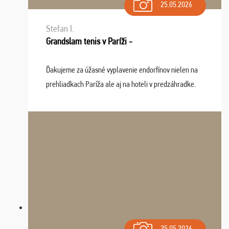
25.05.2026
Stefan I.
Grandslam tenis v Paríži -
Ďakujeme za úžasné vyplavenie endorfínov nielen na
prehliadkach Paríža ale aj na hoteli v predzáhradke.
Zišla sa tam skvelá partia ľudí a dlho budeme na Vás
spomínať a zväžujeme repete budúci rok : ...
25.05.2026