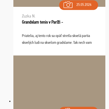
25.05.2026
Zuzka N.
Grandslam tenis v Paríži -
Priatelia, aj tento rok sa opäť stretla skvelá partia
skvelých ludi na skvelom gradslame. Tak nech vam
tieto zážitky ostanú krásnou spomienkou a naladením
sa na budúci rok. Prajem vam este veľa ta ...