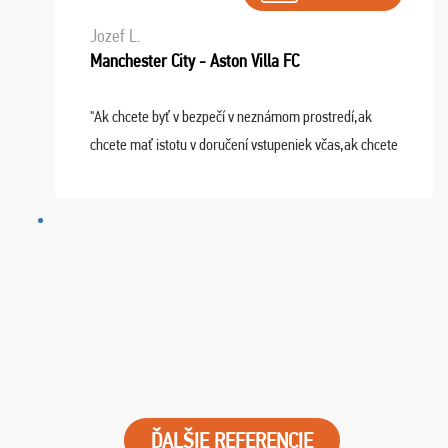
Jozef L.
Manchester City - Aston Villa FC
"Ak chcete byť v bezpečí v neznámom prostredí,ak
chcete mať istotu v doručení vstupeniek včas,ak chcete
mať podporu,férové jednanie,tak voľte spoločnosť
FUTBALOVÝ SEN! Ja im ďakujem za 2 obrovské z ...
ĎALŠIE REFERENCIE