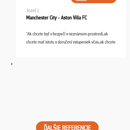
Jozef L.
Manchester City - Aston Villa FC
"Ak chcete byť v bezpečí v neznámom prostredí,ak
chcete mať istotu v doručení vstupeniek včas,ak chcete
mať podporu,férové jednanie,tak voľte spoločnosť
FUTBALOVÝ SEN! Ja im ďakujem za 2 obrovské z ...
ĎALŠIE REFERENCIE