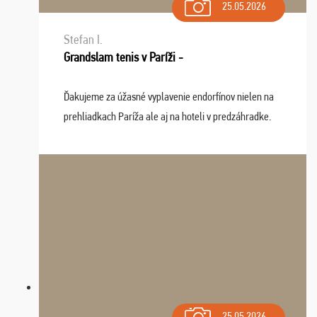
25.05.2026
Stefan I.
Grandslam tenis v Paríži -
Ďakujeme za úžasné vyplavenie endorfínov nielen na
prehliadkach Paríža ale aj na hoteli v predzáhradke.
Zišla sa tam skvelá partia ľudí a dlho budeme na Vás
spomínať a zväžujeme repete budúci rok : ...
25.05.2026