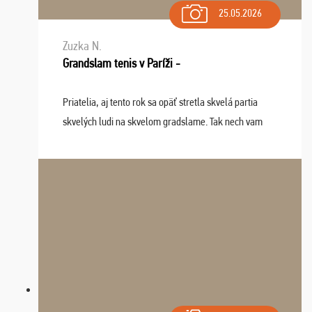
25.05.2026
Zuzka N.
Grandslam tenis v Paríži -
Priatelia, aj tento rok sa opäť stretla skvelá partia
skvelých ludi na skvelom gradslame. Tak nech vam
tieto zážitky ostanú krásnou spomienkou a naladením
sa na budúci rok. Prajem vam este veľa ta ...