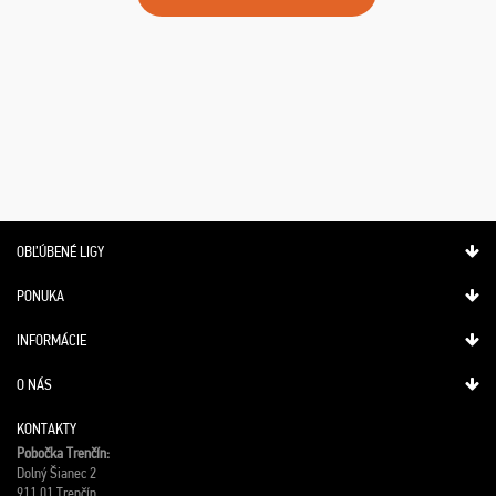
OBĽÚBENÉ LIGY
PONUKA
INFORMÁCIE
O NÁS
KONTAKTY
Pobočka Trenčín:
Dolný Šianec 2
911 01 Trenčín