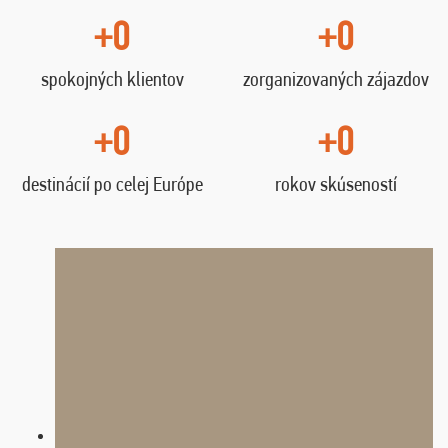
+0
+0
spokojných klientov
zorganizovaných zájazdov
+0
+0
destinácií po celej Európe
rokov skúseností