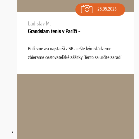
25.05.2026
Ladislav M.
Grandslam tenis v Paríži -
Bolí sme asi najstarší z SK a ešte kým vládzeme,
zbierame cestovateľské zážitky. Tento sa určite zaradí
do top desiatky a na popredné miesto vďaka prajnosti
osudu - pohodový šefík Meďo, dobrá parti ...