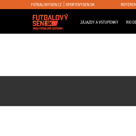
FOTBALOVYSEN.CZ
SPORTOVYSEN.SK
REFEREN
ZÁJAZDY A VSTUPENKY
RIO D