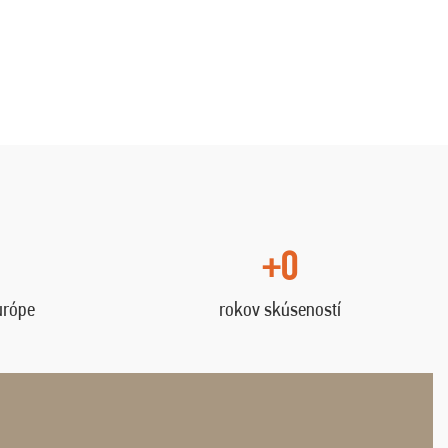
+0
urópe
rokov skúseností