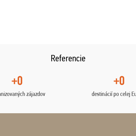
Referencie
+0
+0
anizovaných zájazdov
destinácií po celej E