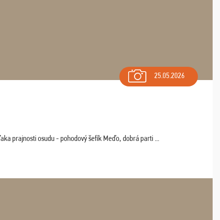
25.05.2026
aka prajnosti osudu - pohodový šefík Meďo, dobrá parti ...