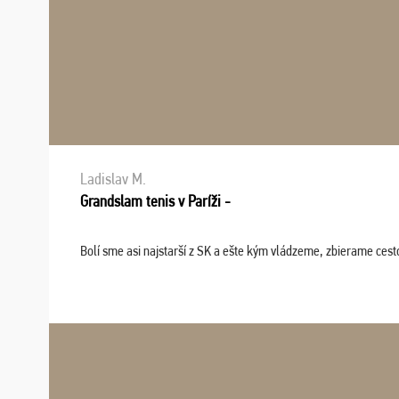
Ladislav M.
Grandslam tenis v Paríži -
Bolí sme asi najstarší z SK a ešte kým vládzeme, zbierame cesto