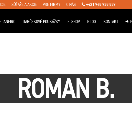
CIE
SÚŤAŽE A AKCIE
PRE FIRMY
O NÁS
+421 948 938 837
E JANEIRO
DARČEKOVÉ POUKÁŽKY
E-SHOP
BLOG
KONTAKT
P
ROMAN B.