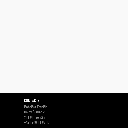
KONTAKTY
Pobočka Trenčín:
Dolný Šianec 2
911 01 Trenčín
+421 948 11 88 17