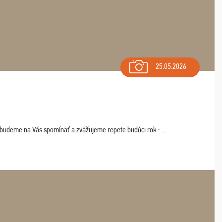
25.05.2026
 budeme na Vás spomínať a zväžujeme repete budúci rok : ...