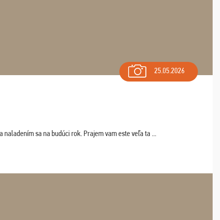
25.05.2026
a naladením sa na budúci rok. Prajem vam este veľa ta ...