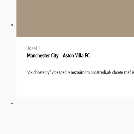
Jozef L.
Manchester City - Aston Villa FC
"Ak chcete byť v bezpečí v neznámom prostredí,ak chcete mať i