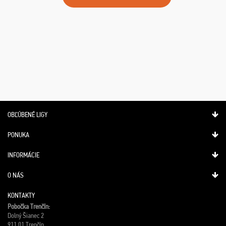
OBĽÚBENÉ LIGY
PONUKA
INFORMÁCIE
O NÁS
KONTAKTY
Pobočka Trenčín:
Dolný Šianec 2
911 01 Trenčín