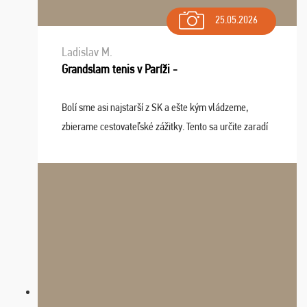
25.05.2026
Ladislav M.
Grandslam tenis v Paríži -
Bolí sme asi najstarší z SK a ešte kým vládzeme,
zbierame cestovateľské zážitky. Tento sa určite zaradí
do top desiatky a na popredné miesto vďaka prajnosti
osudu - pohodový šefík Meďo, dobrá parti ...