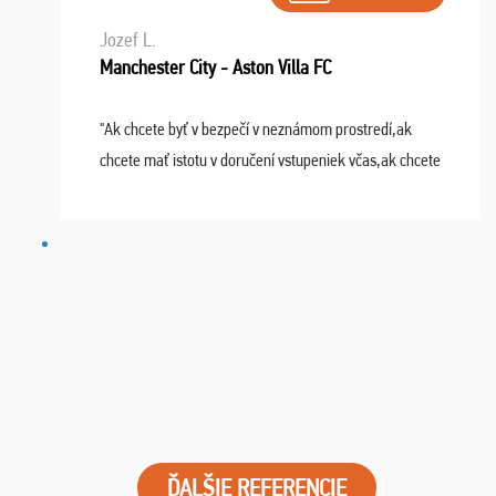
Jozef L.
Manchester City - Aston Villa FC
"Ak chcete byť v bezpečí v neznámom prostredí,ak
chcete mať istotu v doručení vstupeniek včas,ak chcete
mať podporu,férové jednanie,tak voľte spoločnosť
FUTBALOVÝ SEN! Ja im ďakujem za 2 obrovské z ...
ĎALŠIE REFERENCIE