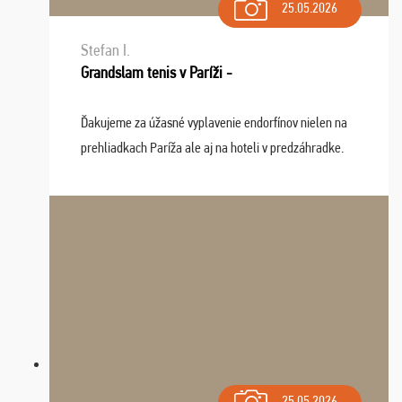
25.05.2026
Stefan I.
Grandslam tenis v Paríži -
Ďakujeme za úžasné vyplavenie endorfínov nielen na
prehliadkach Paríža ale aj na hoteli v predzáhradke.
Zišla sa tam skvelá partia ľudí a dlho budeme na Vás
spomínať a zväžujeme repete budúci rok : ...
25.05.2026