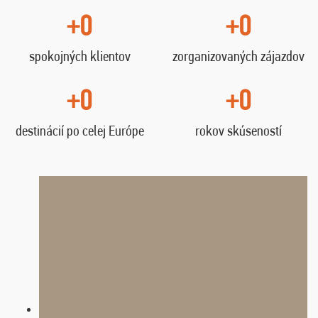
+0
+0
spokojných klientov
zorganizovaných zájazdov
+0
+0
destinácií po celej Európe
rokov skúseností