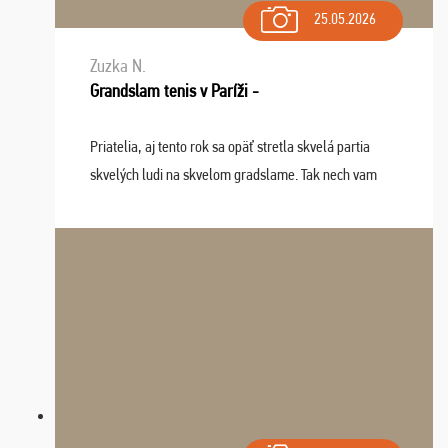
25.05.2026
Zuzka N.
Grandslam tenis v Paríži -
Priatelia, aj tento rok sa opäť stretla skvelá partia
skvelých ludi na skvelom gradslame. Tak nech vam
tieto zážitky ostanú krásnou spomienkou a naladením
sa na budúci rok. Prajem vam este veľa ta ...