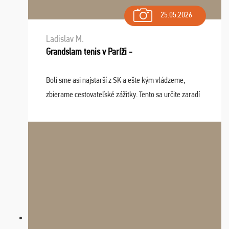
25.05.2026
Ladislav M.
Grandslam tenis v Paríži -
Bolí sme asi najstarší z SK a ešte kým vládzeme,
zbierame cestovateľské zážitky. Tento sa určite zaradí
do top desiatky a na popredné miesto vďaka prajnosti
osudu - pohodový šefík Meďo, dobrá parti ...