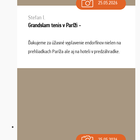
25.05.2026
Stefan I.
Grandslam tenis v Paríži -
Ďakujeme za úžasné vyplavenie endorfínov nielen na
prehliadkach Paríža ale aj na hoteli v predzáhradke.
Zišla sa tam skvelá partia ľudí a dlho budeme na Vás
spomínať a zväžujeme repete budúci rok : ...
25.05.2026