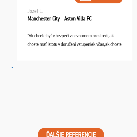
Jozef L.
Manchester City - Aston Villa FC
"Ak chcete byť v bezpečí v neznámom prostredí,ak
chcete mať istotu v doručení vstupeniek včas,ak chcete
mať podporu,férové jednanie,tak voľte spoločnosť
FUTBALOVÝ SEN! Ja im ďakujem za 2 obrovské z ...
ĎALŠIE REFERENCIE