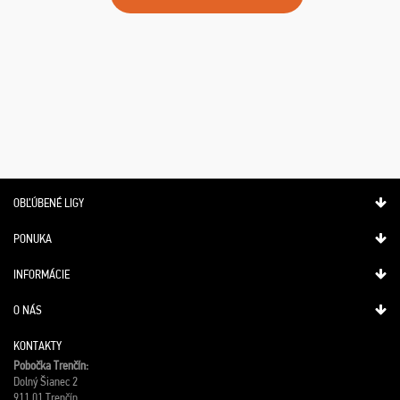
OBĽÚBENÉ LIGY
PONUKA
INFORMÁCIE
O NÁS
KONTAKTY
Pobočka Trenčín:
Dolný Šianec 2
911 01 Trenčín