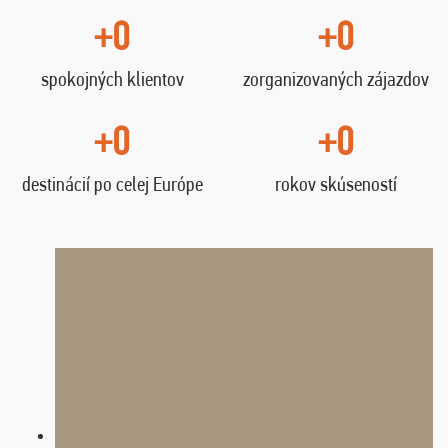
+0
+0
spokojných klientov
zorganizovaných zájazdov
+0
+0
destinácií po celej Európe
rokov skúseností