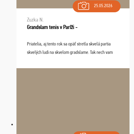
25.05.2026
Zuzka N.
Grandslam tenis v Paríži -
Priatelia, aj tento rok sa opäť stretla skvelá partia
skvelých ludi na skvelom gradslame. Tak nech vam
tieto zážitky ostanú krásnou spomienkou a naladením
sa na budúci rok. Prajem vam este veľa ta ...