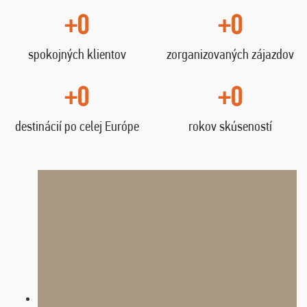
+0
+0
spokojných klientov
zorganizovaných zájazdov
+0
+0
destinácií po celej Európe
rokov skúseností