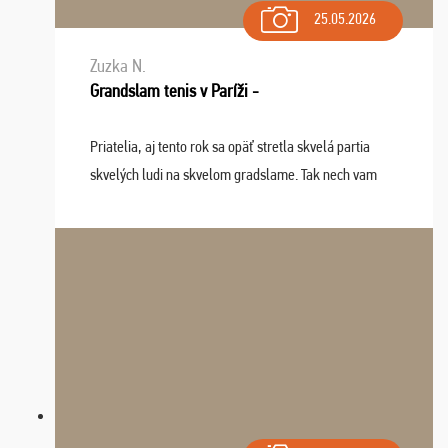
25.05.2026
Zuzka N.
Grandslam tenis v Paríži -
Priatelia, aj tento rok sa opäť stretla skvelá partia
skvelých ludi na skvelom gradslame. Tak nech vam
tieto zážitky ostanú krásnou spomienkou a naladením
sa na budúci rok. Prajem vam este veľa ta ...