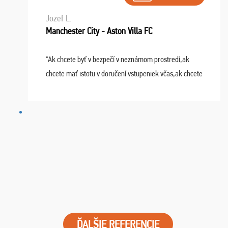
Jozef L.
Manchester City - Aston Villa FC
"Ak chcete byť v bezpečí v neznámom prostredí,ak
chcete mať istotu v doručení vstupeniek včas,ak chcete
mať podporu,férové jednanie,tak voľte spoločnosť
FUTBALOVÝ SEN! Ja im ďakujem za 2 obrovské z ...
ĎALŠIE REFERENCIE