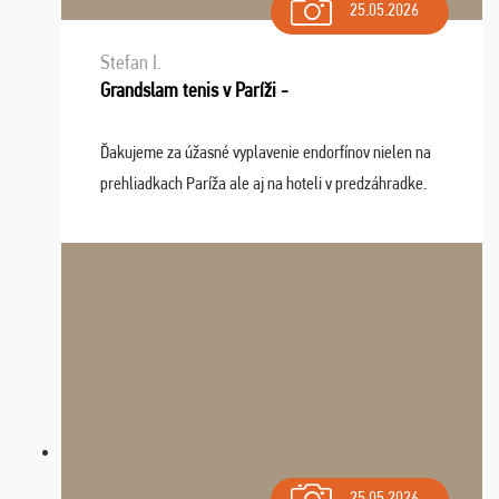
25.05.2026
Stefan I.
Grandslam tenis v Paríži -
Ďakujeme za úžasné vyplavenie endorfínov nielen na
prehliadkach Paríža ale aj na hoteli v predzáhradke.
Zišla sa tam skvelá partia ľudí a dlho budeme na Vás
spomínať a zväžujeme repete budúci rok : ...
25.05.2026