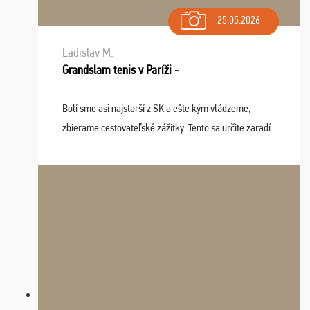
25.05.2026
Ladislav M.
Grandslam tenis v Paríži -
Bolí sme asi najstarší z SK a ešte kým vládzeme,
zbierame cestovateľské zážitky. Tento sa určite zaradí
do top desiatky a na popredné miesto vďaka prajnosti
osudu - pohodový šefík Meďo, dobrá parti ...