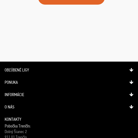
OBĽÚBENÉ LIGY
PONUKA
INFORMÁCIE
O NÁS
KONTAKTY
Pobočka Trenčín:
Dolný Šianec 2
911 01 Trenčín