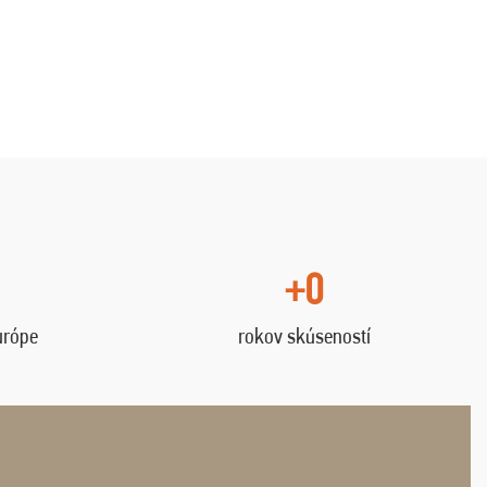
+0
urópe
rokov skúseností