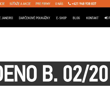
CIE
SÚŤAŽE A AKCIE
PRE FIRMY
O NÁS
+421 948 938 837
E JANEIRO
DARČEKOVÉ POUKÁŽKY
E-SHOP
BLOG
KONTAKT
P
DENO B. 02/20