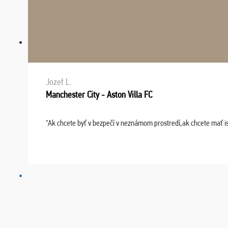
Jozef L.
Manchester City - Aston Villa FC
"Ak chcete byť v bezpečí v neznámom prostredí,ak chcete mať i