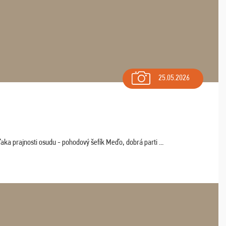
25.05.2026
aka prajnosti osudu - pohodový šefík Meďo, dobrá parti ...