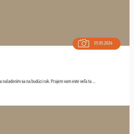
25.05.2026
a naladením sa na budúci rok. Prajem vam este veľa ta ...