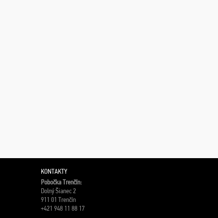
KONTAKTY
Pobočka Trenčín:
Dolný Šianec 2
911 01 Trenčín
+421 948 11 88 17