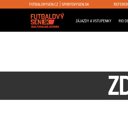
FOTBALOVYSEN.CZ
SPORTOVYSEN.SK
REFEREN
ZÁJAZDY A VSTUPENKY
RIO D
Z