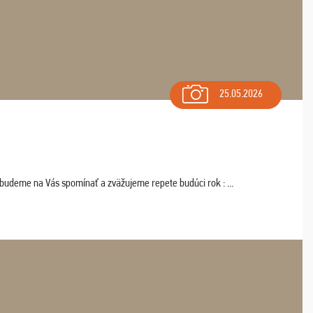
25.05.2026
 budeme na Vás spomínať a zväžujeme repete budúci rok : ...