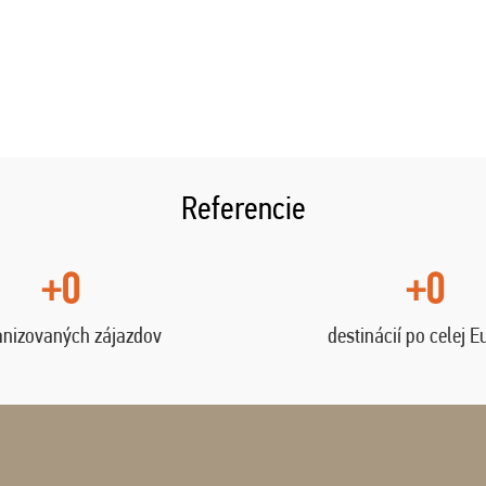
Referencie
+0
+0
anizovaných zájazdov
destinácií po celej E