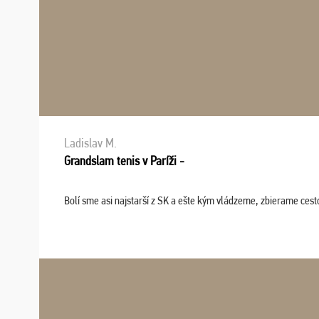
Ladislav M.
Grandslam tenis v Paríži -
Bolí sme asi najstarší z SK a ešte kým vládzeme, zbierame cesto