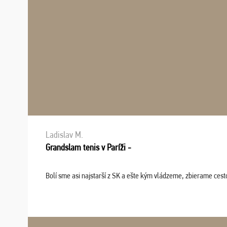
Ladislav M.
Grandslam tenis v Paríži -
Bolí sme asi najstarší z SK a ešte kým vládzeme, zbierame cesto