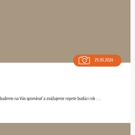
25.05.2026
 budeme na Vás spomínať a zväžujeme repete budúci rok : ...