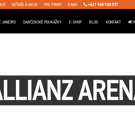
CIE
SÚŤAŽE A AKCIE
PRE FIRMY
O NÁS
+421 948 938 837
E JANEIRO
DARČEKOVÉ POUKÁŽKY
E-SHOP
BLOG
KONTAKT
P
ALLIANZ AREN