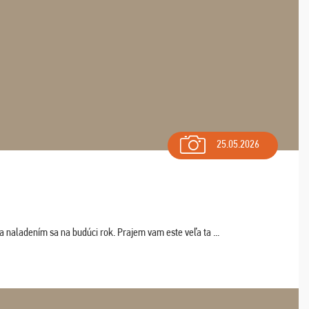
25.05.2026
a naladením sa na budúci rok. Prajem vam este veľa ta ...