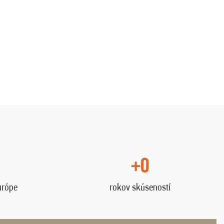
+0
urópe
rokov skúseností