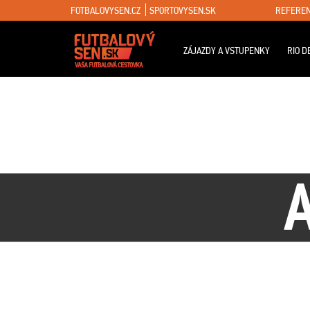
FOTBALOVYSEN.CZ
SPORTOVYSEN.SK
REFEREN
ZÁJAZDY A VSTUPENKY
RIO D