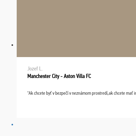
Jozef L.
Manchester City - Aston Villa FC
"Ak chcete byť v bezpečí v neznámom prostredí,ak chcete mať i