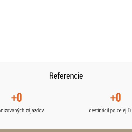
Referencie
+0
+0
anizovaných zájazdov
destinácií po celej E