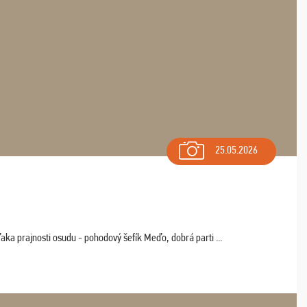
25.05.2026
aka prajnosti osudu - pohodový šefík Meďo, dobrá parti ...