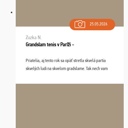
25.05.2026
Zuzka N.
Grandslam tenis v Paríži -
Priatelia, aj tento rok sa opäť stretla skvelá partia
skvelých ludi na skvelom gradslame. Tak nech vam
tieto zážitky ostanú krásnou spomienkou a naladením
sa na budúci rok. Prajem vam este veľa ta ...