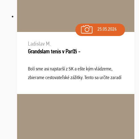
25.05.2026
Ladislav M.
Grandslam tenis v Paríži -
Bolí sme asi najstarší z SK a ešte kým vládzeme,
zbierame cestovateľské zážitky. Tento sa určite zaradí
do top desiatky a na popredné miesto vďaka prajnosti
osudu - pohodový šefík Meďo, dobrá parti ...