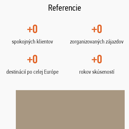
Referencie
+0
+0
spokojných klientov
zorganizovaných zájazdov
+0
+0
destinácií po celej Európe
rokov skúseností