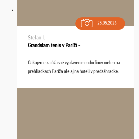
25.05.2026
Stefan I.
Grandslam tenis v Paríži -
Ďakujeme za úžasné vyplavenie endorfínov nielen na
prehliadkach Paríža ale aj na hoteli v predzáhradke.
Zišla sa tam skvelá partia ľudí a dlho budeme na Vás
spomínať a zväžujeme repete budúci rok : ...