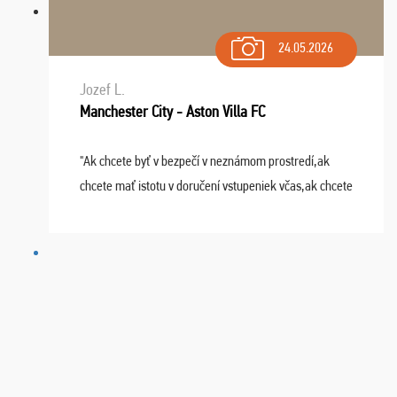
24.05.2026
Jozef L.
Manchester City - Aston Villa FC
"Ak chcete byť v bezpečí v neznámom prostredí,ak
chcete mať istotu v doručení vstupeniek včas,ak chcete
mať podporu,férové jednanie,tak voľte spoločnosť
FUTBALOVÝ SEN! Ja im ďakujem za 2 obrovské z ...