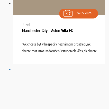
24.05.2026
Jozef L.
Manchester City - Aston Villa FC
"Ak chcete byť v bezpečí v neznámom prostredí,ak
chcete mať istotu v doručení vstupeniek včas,ak chcete
mať podporu,férové jednanie,tak voľte spoločnosť
FUTBALOVÝ SEN! Ja im ďakujem za 2 obrovské z ...