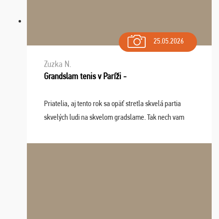
25.05.2026
Zuzka N.
Grandslam tenis v Paríži -
Priatelia, aj tento rok sa opäť stretla skvelá partia
skvelých ludi na skvelom gradslame. Tak nech vam
tieto zážitky ostanú krásnou spomienkou a naladením
sa na budúci rok. Prajem vam este veľa ta ...