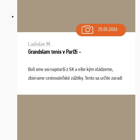
25.05.2026
Ladislav M.
Grandslam tenis v Paríži -
Bolí sme asi najstarší z SK a ešte kým vládzeme,
zbierame cestovateľské zážitky. Tento sa určite zaradí
do top desiatky a na popredné miesto vďaka prajnosti
osudu - pohodový šefík Meďo, dobrá parti ...