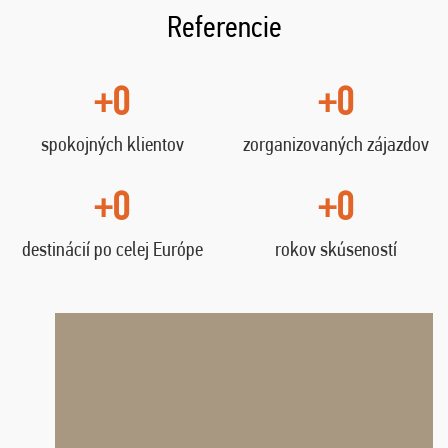
Referencie
+0
+0
spokojných klientov
zorganizovaných zájazdov
+0
+0
destinácií po celej Európe
rokov skúseností