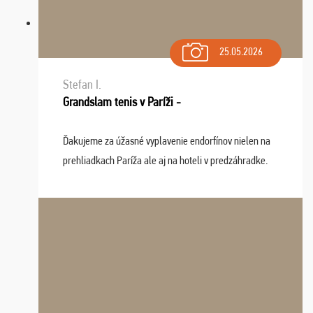
25.05.2026
Stefan I.
Grandslam tenis v Paríži -
Ďakujeme za úžasné vyplavenie endorfínov nielen na
prehliadkach Paríža ale aj na hoteli v predzáhradke.
Zišla sa tam skvelá partia ľudí a dlho budeme na Vás
spomínať a zväžujeme repete budúci rok : ...