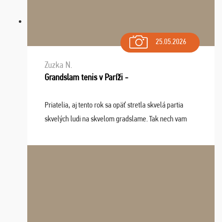
25.05.2026
Zuzka N.
Grandslam tenis v Paríži -
Priatelia, aj tento rok sa opäť stretla skvelá partia
skvelých ludi na skvelom gradslame. Tak nech vam
tieto zážitky ostanú krásnou spomienkou a naladením
sa na budúci rok. Prajem vam este veľa ta ...