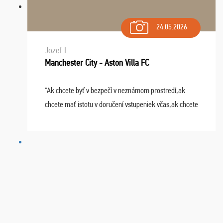
24.05.2026
Jozef L.
Manchester City - Aston Villa FC
"Ak chcete byť v bezpečí v neznámom prostredí,ak
chcete mať istotu v doručení vstupeniek včas,ak chcete
mať podporu,férové jednanie,tak voľte spoločnosť
FUTBALOVÝ SEN! Ja im ďakujem za 2 obrovské z ...