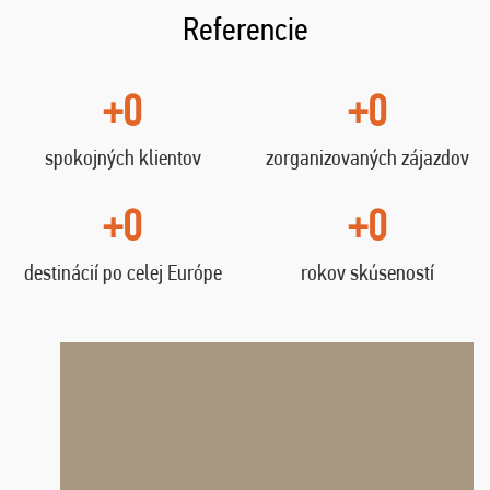
Referencie
+0
+0
spokojných klientov
zorganizovaných zájazdov
+0
+0
destinácií po celej Európe
rokov skúseností