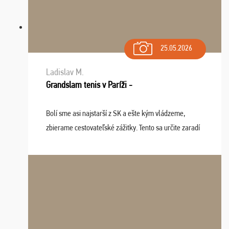
25.05.2026
Ladislav M.
Grandslam tenis v Paríži -
Bolí sme asi najstarší z SK a ešte kým vládzeme,
zbierame cestovateľské zážitky. Tento sa určite zaradí
do top desiatky a na popredné miesto vďaka prajnosti
osudu - pohodový šefík Meďo, dobrá parti ...