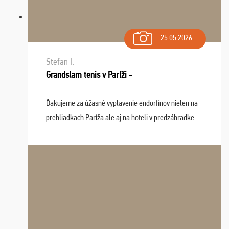
25.05.2026
Stefan I.
Grandslam tenis v Paríži -
Ďakujeme za úžasné vyplavenie endorfínov nielen na
prehliadkach Paríža ale aj na hoteli v predzáhradke.
Zišla sa tam skvelá partia ľudí a dlho budeme na Vás
spomínať a zväžujeme repete budúci rok : ...