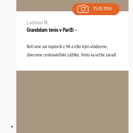
25.05.2026
Ladislav M.
Grandslam tenis v Paríži -
Bolí sme asi najstarší z SK a ešte kým vládzeme,
zbierame cestovateľské zážitky. Tento sa určite zaradí
do top desiatky a na popredné miesto vďaka prajnosti
osudu - pohodový šefík Meďo, dobrá parti ...