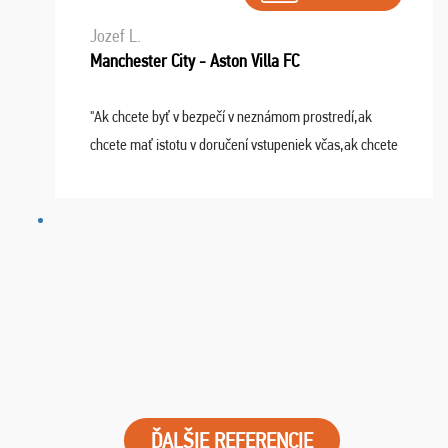
Jozef L.
Manchester City - Aston Villa FC
"Ak chcete byť v bezpečí v neznámom prostredí,ak
chcete mať istotu v doručení vstupeniek včas,ak chcete
mať podporu,férové jednanie,tak voľte spoločnosť
FUTBALOVÝ SEN! Ja im ďakujem za 2 obrovské z ...
ĎALŠIE REFERENCIE