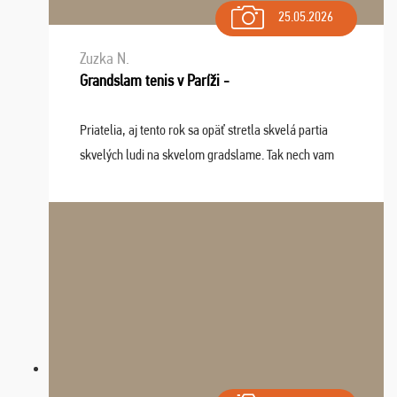
25.05.2026
Zuzka N.
Grandslam tenis v Paríži -
Priatelia, aj tento rok sa opäť stretla skvelá partia
skvelých ludi na skvelom gradslame. Tak nech vam
tieto zážitky ostanú krásnou spomienkou a naladením
sa na budúci rok. Prajem vam este veľa ta ...