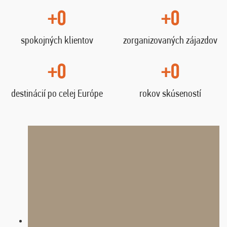
+0
+0
spokojných klientov
zorganizovaných zájazdov
+0
+0
destinácií po celej Európe
rokov skúseností