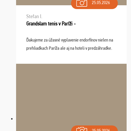
25.05.2026
Stefan I.
Grandslam tenis v Paríži -
Ďakujeme za úžasné vyplavenie endorfínov nielen na
prehliadkach Paríža ale aj na hoteli v predzáhradke.
Zišla sa tam skvelá partia ľudí a dlho budeme na Vás
spomínať a zväžujeme repete budúci rok : ...
25.05.2026