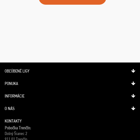
OBĽÚBENÉ LIGY
PONUKA
INFORMÁCIE
O NÁS
KONTAKTY
Pobočka Trenčín:
Dolný Šianec 2
911 01 Trenčín