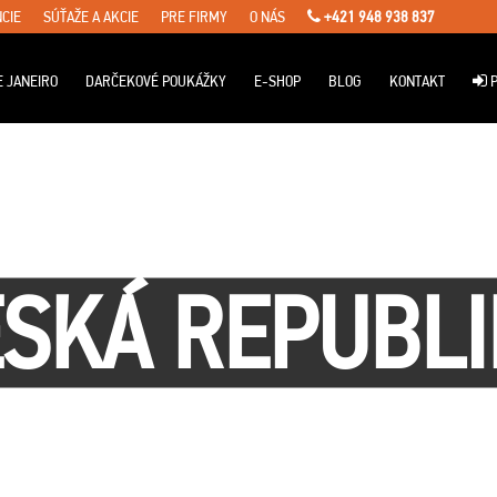
CIE
SÚŤAŽE A AKCIE
PRE FIRMY
O NÁS
+421 948 938 837
E JANEIRO
DARČEKOVÉ POUKÁŽKY
E-SHOP
BLOG
KONTAKT
P
SKÁ REPUBL