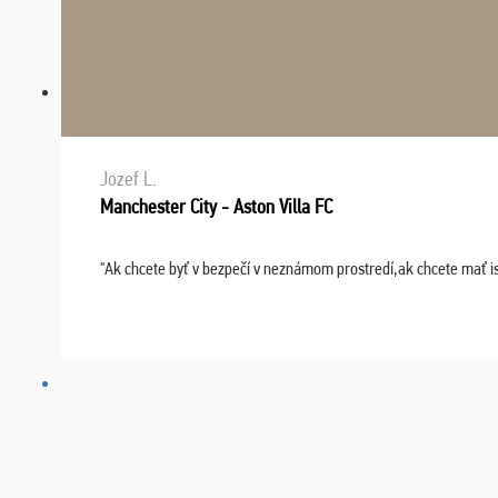
Jozef L.
Manchester City - Aston Villa FC
"Ak chcete byť v bezpečí v neznámom prostredí,ak chcete mať i