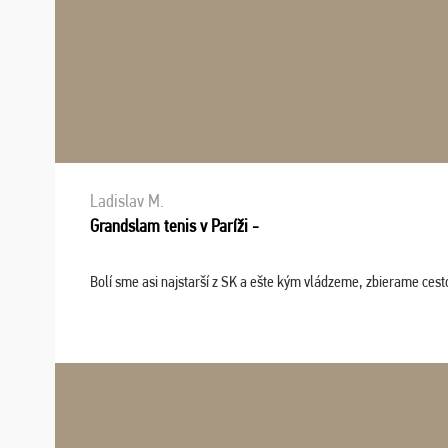
Ladislav M.
Grandslam tenis v Paríži -
Bolí sme asi najstarší z SK a ešte kým vládzeme, zbierame cesto