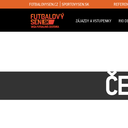
FOTBALOVYSEN.CZ
SPORTOVYSEN.SK
REFEREN
ZÁJAZDY A VSTUPENKY
RIO D
ČE