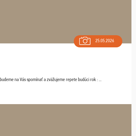
25.05.2026
 budeme na Vás spomínať a zväžujeme repete budúci rok : ...