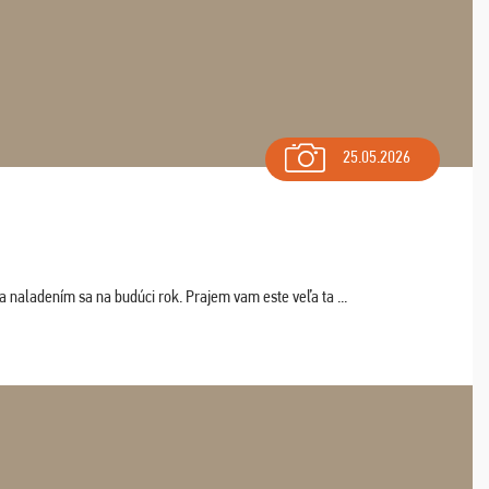
25.05.2026
a naladením sa na budúci rok. Prajem vam este veľa ta ...