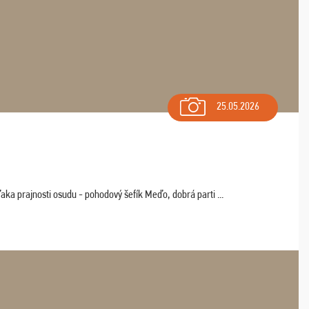
25.05.2026
aka prajnosti osudu - pohodový šefík Meďo, dobrá parti ...