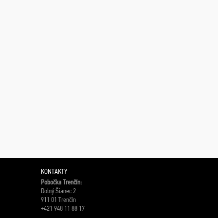
KONTAKTY
Pobočka Trenčín:
Dolný Šianec 2
911 01 Trenčín
+421 948 11 88 17