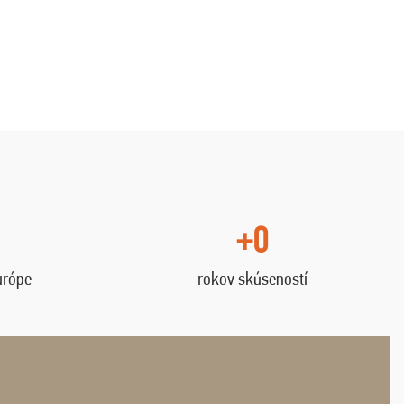
+0
urópe
rokov skúseností