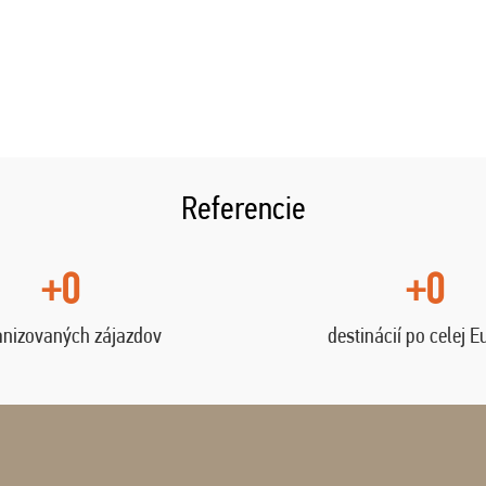
Referencie
+0
+0
anizovaných zájazdov
destinácií po celej E