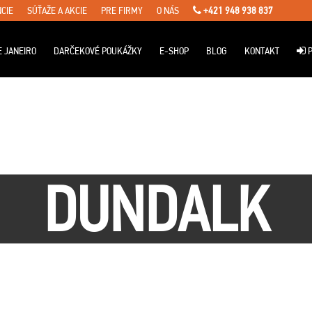
CIE
SÚŤAŽE A AKCIE
PRE FIRMY
O NÁS
+421 948 938 837
E JANEIRO
DARČEKOVÉ POUKÁŽKY
E-SHOP
BLOG
KONTAKT
P
DUNDALK