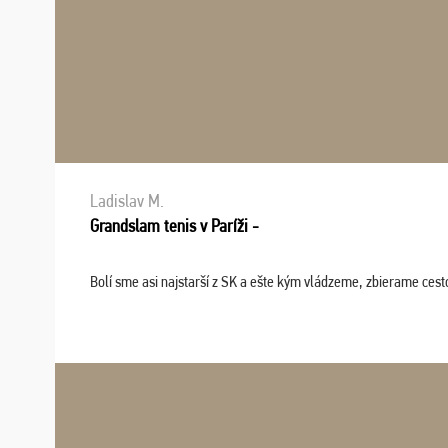
Ladislav M.
Grandslam tenis v Paríži -
Bolí sme asi najstarší z SK a ešte kým vládzeme, zbierame cesto