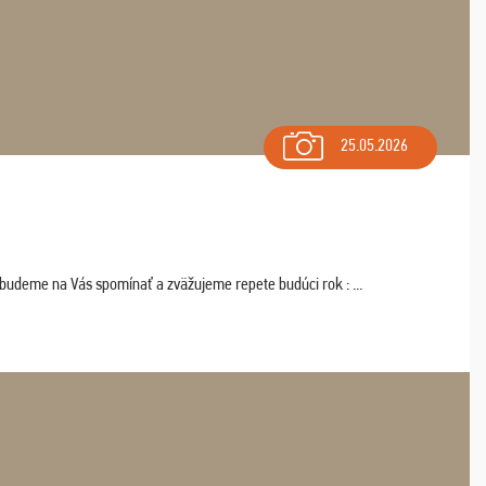
25.05.2026
 budeme na Vás spomínať a zväžujeme repete budúci rok : ...