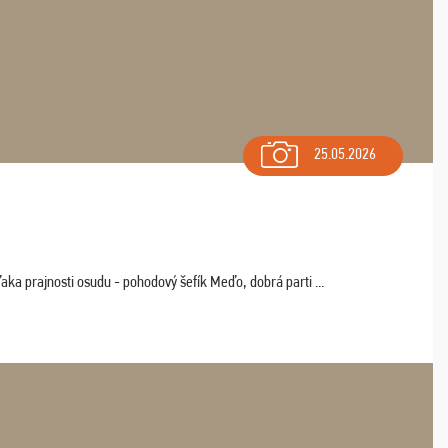
25.05.2026
aka prajnosti osudu - pohodový šefík Meďo, dobrá parti ...