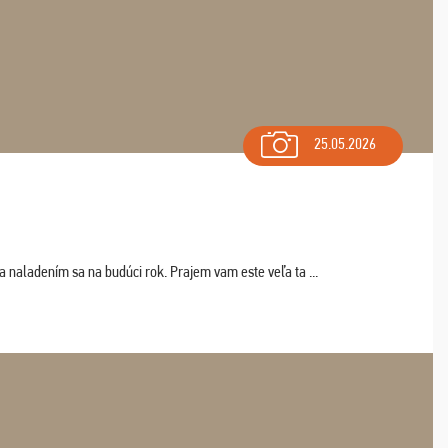
25.05.2026
a naladením sa na budúci rok. Prajem vam este veľa ta ...