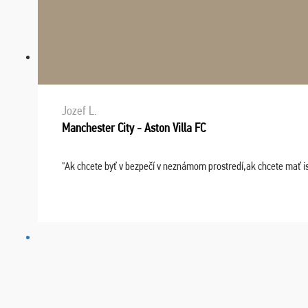
Jozef L.
Manchester City - Aston Villa FC
"Ak chcete byť v bezpečí v neznámom prostredí,ak chcete mať i