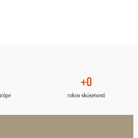
+0
urópe
rokov skúseností