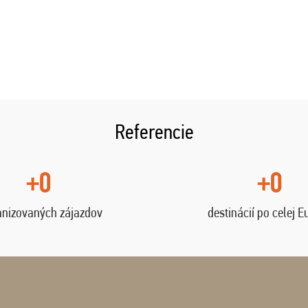
Referencie
+0
+0
anizovaných zájazdov
destinácií po celej E