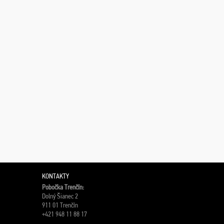
KONTAKTY
Pobočka Trenčín:
Dolný Šianec 2
911 01 Trenčín
+421 948 11 88 17