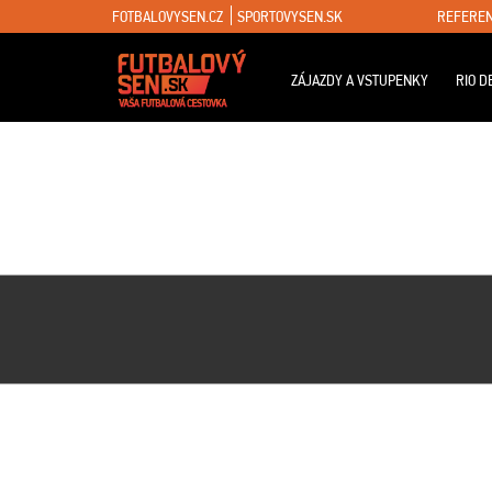
FOTBALOVYSEN.CZ
SPORTOVYSEN.SK
REFEREN
ZÁJAZDY A VSTUPENKY
RIO D