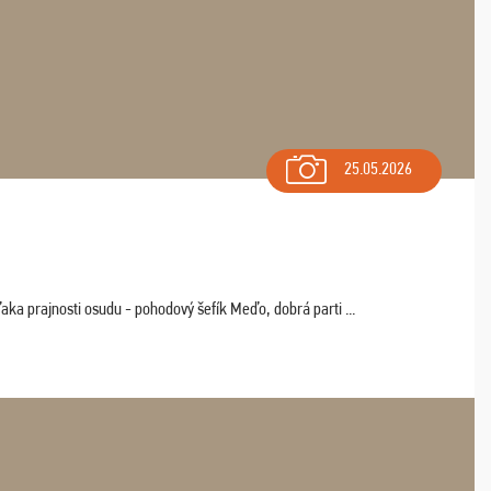
25.05.2026
aka prajnosti osudu - pohodový šefík Meďo, dobrá parti ...