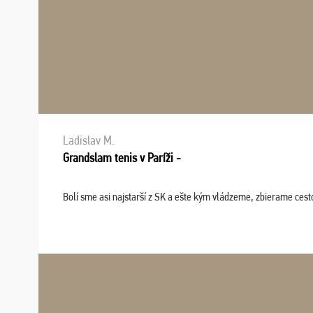
Ladislav M.
Grandslam tenis v Paríži -
Bolí sme asi najstarší z SK a ešte kým vládzeme, zbierame cesto