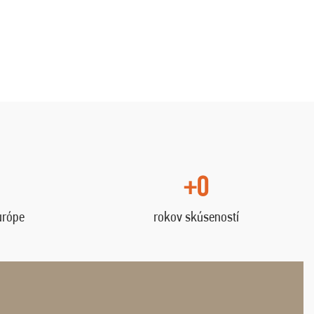
+0
urópe
rokov skúseností