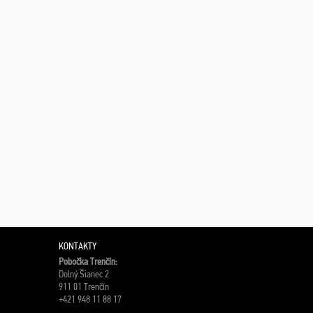
KONTAKTY
Pobočka Trenčín:
Dolný Šianec 2
911 01 Trenčín
+421 948 11 88 17