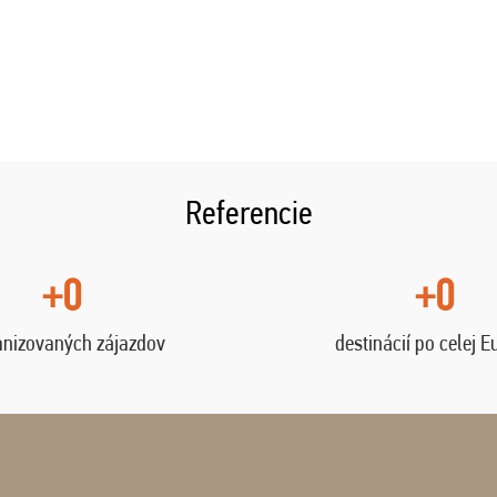
Referencie
+0
+0
anizovaných zájazdov
destinácií po celej E