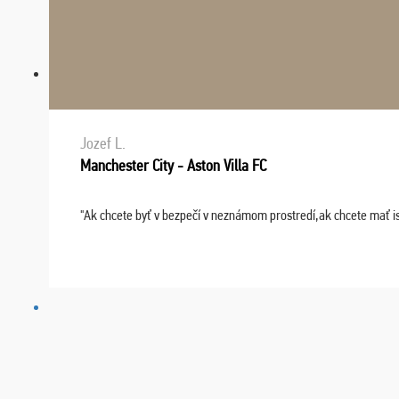
Jozef L.
Manchester City - Aston Villa FC
"Ak chcete byť v bezpečí v neznámom prostredí,ak chcete mať i