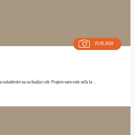
25.05.2026
a naladením sa na budúci rok. Prajem vam este veľa ta ...