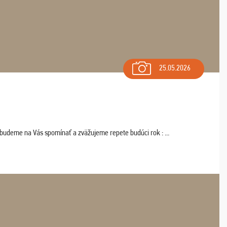
25.05.2026
 budeme na Vás spomínať a zväžujeme repete budúci rok : ...