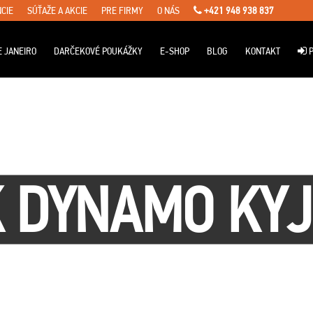
CIE
SÚŤAŽE A AKCIE
PRE FIRMY
O NÁS
+421 948 938 837
E JANEIRO
DARČEKOVÉ POUKÁŽKY
E-SHOP
BLOG
KONTAKT
P
 DYNAMO KY