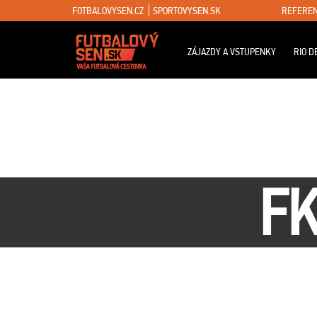
FOTBALOVYSEN.CZ
SPORTOVYSEN.SK
REFEREN
ZÁJAZDY A VSTUPENKY
RIO D
FK