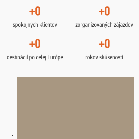
+0
+0
spokojných klientov
zorganizovaných zájazdov
+0
+0
destinácií po celej Európe
rokov skúseností