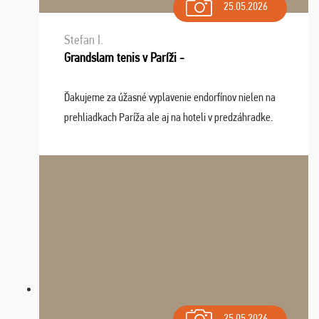
25.05.2026
Stefan I.
Grandslam tenis v Paríži -
Ďakujeme za úžasné vyplavenie endorfínov nielen na
prehliadkach Paríža ale aj na hoteli v predzáhradke.
Zišla sa tam skvelá partia ľudí a dlho budeme na Vás
spomínať a zväžujeme repete budúci rok : ...
25.05.2026