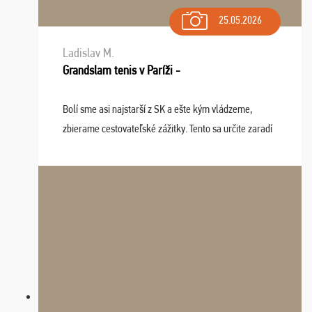
25.05.2026
Ladislav M.
Grandslam tenis v Paríži -
Bolí sme asi najstarší z SK a ešte kým vládzeme,
zbierame cestovateľské zážitky. Tento sa určite zaradí
do top desiatky a na popredné miesto vďaka prajnosti
osudu - pohodový šefík Meďo, dobrá parti ...