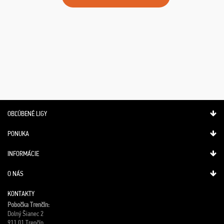
OBĽÚBENÉ LIGY
PONUKA
INFORMÁCIE
O NÁS
KONTAKTY
Pobočka Trenčín:
Dolný Šianec 2
911 01 Trenčín