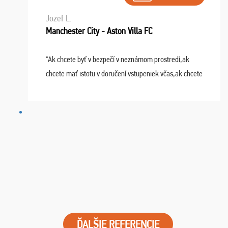
Jozef L.
Manchester City - Aston Villa FC
"Ak chcete byť v bezpečí v neznámom prostredí,ak
chcete mať istotu v doručení vstupeniek včas,ak chcete
mať podporu,férové jednanie,tak voľte spoločnosť
FUTBALOVÝ SEN! Ja im ďakujem za 2 obrovské z ...
ĎALŠIE REFERENCIE