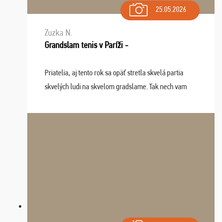
25.05.2026
Zuzka N.
Grandslam tenis v Paríži -
Priatelia, aj tento rok sa opäť stretla skvelá partia
skvelých ludi na skvelom gradslame. Tak nech vam
tieto zážitky ostanú krásnou spomienkou a naladením
sa na budúci rok. Prajem vam este veľa ta ...